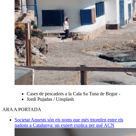
Cases de pescadors a la Cala Sa Tuna de Begur -
Jordi Pujadas / Unsplash
ARA A PORTADA
Societat
Aquests són els noms que més triomfen entre els
nadons a Catalunya: un expert explica per què
ACN