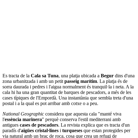
Es tracta de la
Cala sa Tuna
, una platja ubicada a
Begur
dins d'una
zona urbanitzada i amb un petit
passeig
marítim
. La platja és de
sorra daurada i pedres i l'aigua normalment és tranquil·la i neta. A la
cala hi ha una gran quantitat de barques de pescadors, a més de les
cases típiques de l'Empordà. Una instantània que sembla treta d'una
postal i a la qual es pot arribar amb cotxe o a peu.
National Geographic
considera que aquesta cala "manté viva
l'
essència marinera
" perquè conserva l'estil mediterrani amb
antigues
cases de pescadors
. La revista explica que es tracta d'un
paradís d'
aigües cristal·lines
i
turqueses
que estan protegides per
via natural amb un braç de roca, cosa que crea un refugi de