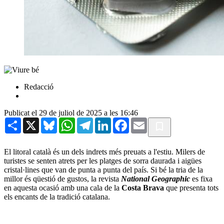
Redacció
Publicat el 29 de juliol de 2025 a les 16:46
Share
X
Bluesky
WhatsApp
Telegram
LinkedIn
Facebook
Email
El litoral català és un dels indrets més preuats a l'estiu. Milers de
turistes se senten atrets per les platges de sorra daurada i aigües
cristal·lines que van de punta a punta del país. Si bé la tria de la
millor és qüestió de gustos, la revista
National Geographic
es fixa
en aquesta ocasió amb una cala de la
Costa Brava
que presenta tots
els encants de la tradició catalana.