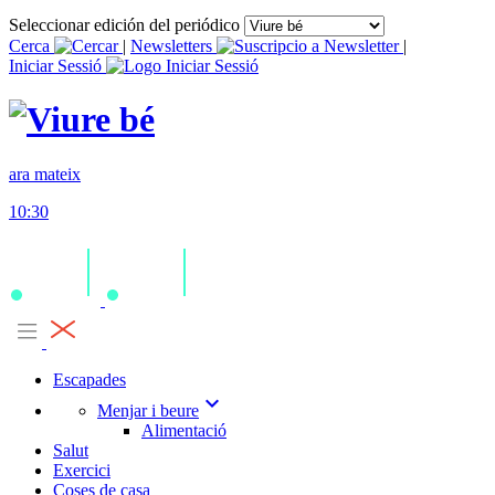
Seleccionar edición del periódico
Cerca
|
Newsletters
|
Iniciar Sessió
ara mateix
10:30
Escapades
expand_more
Menjar i beure
Alimentació
Salut
Exercici
Coses de casa