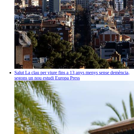
Salut
La clau per viure fins a 13 anys menys sense demència,
segons un nou estudi
Europa Press