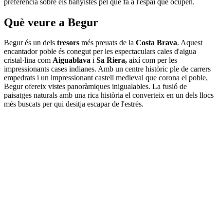
preferència sobre els banyistes pel que fa a l'espai que ocupen.
Què veure a Begur
Begur és un dels
tresors
més preuats de la
Costa Brava
. Aquest
encantador poble és conegut per les espectaculars cales d'aigua
cristal·lina com
Aiguablava
i
Sa Riera,
així com per les
impressionants cases indianes. Amb un centre històric ple de carrers
empedrats i un impressionant castell medieval que corona el poble,
Begur ofereix vistes panoràmiques inigualables. La fusió de
paisatges naturals amb una rica història el converteix en un dels llocs
més buscats per qui desitja escapar de l'estrès.