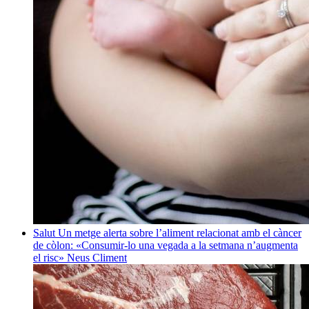
Salut
Un metge alerta sobre l’aliment relacionat amb el càncer
de còlon: «Consumir-lo una vegada a la setmana n’augmenta
el risc»
Neus Climent