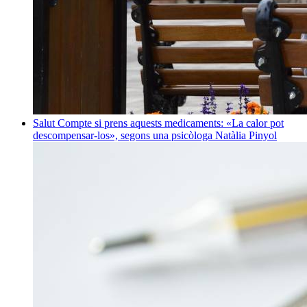
Salut
Compte si prens aquests medicaments: «La calor pot
descompensar-los», segons una psicòloga
Natàlia Pinyol