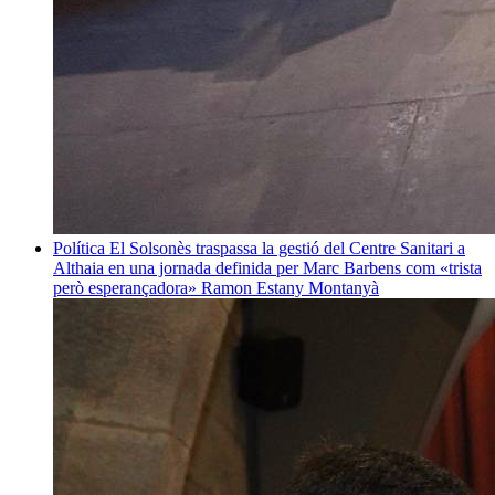
Política
El Solsonès traspassa la gestió del Centre Sanitari a
Althaia en una jornada definida per Marc Barbens com «trista
però esperançadora»
Ramon Estany Montanyà