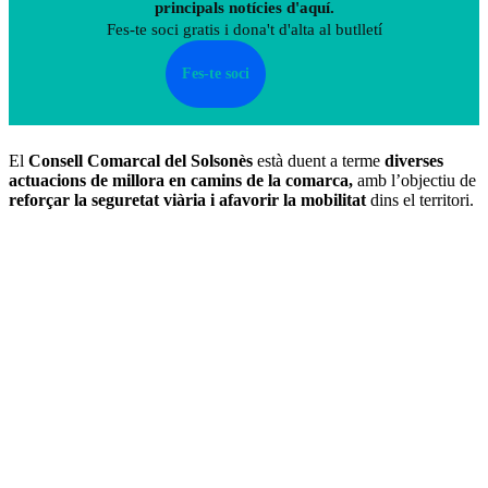
principals notícies d'aquí.
Fes-te soci gratis i dona't d'alta al butlletí
Fes-te soci
El
Consell Comarcal del Solsonès
està duent a terme
diverses
actuacions de millora en camins de la comarca,
amb l’objectiu de
reforçar la seguretat viària i afavorir la mobilitat
dins el territori.