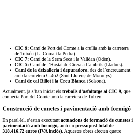
CIC 9:
Camí de Port del Comte a la cruïlla amb la carretera
de Tuixén (La Coma i la Pedra).
CIC 7:
Camí de la Serra Seca i la Valldan (Odèn).
CIC 5:
Camí de l’Hostal de Cirera a Cambrils (Lladurs).
Camí de la deixalleria i depuradora,
des de l’encreuament
amb la carretera C-462 (Sant Llorenç de Morunys).
Camí de cal Billot i la Creu Blanca
(Solsona).
Actualment, ja s’han iniciat els
treballs d’asfaltatge al CIC 9
, que
connecta Port del Comte amb la carretera de Tuixén.
Construcció de cunetes i pavimentació amb formigó
En paral·lel, s’estan executant
actuacions de formació de cunetes i
pavimentació amb formigó,
amb un
pressupost total de
318.416,72 euros (IVA inclòs)
. Aquestes obres afecten quatre