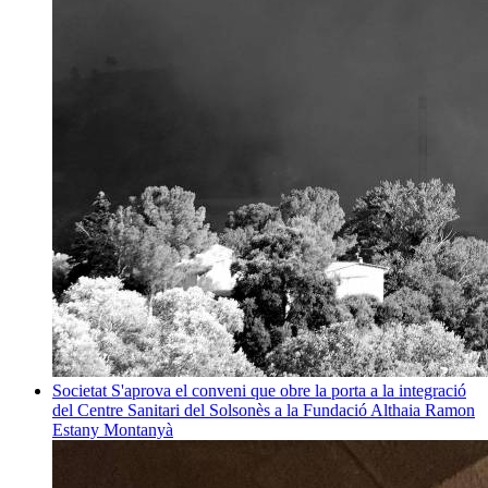
Societat
S'aprova el conveni que obre la porta a la integració
del Centre Sanitari del Solsonès a la Fundació Althaia
Ramon
Estany Montanyà