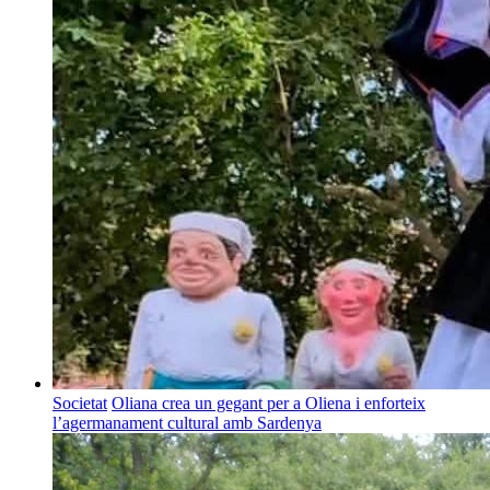
Societat
Oliana crea un gegant per a Oliena i enforteix
l’agermanament cultural amb Sardenya