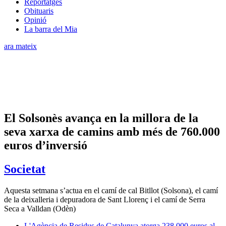
Reportatges
Obituaris
Opinió
La barra del Mia
ara mateix
El Solsonès avança en la millora de la
seva xarxa de camins amb més de 760.000
euros d’inversió
Societat
Aquesta setmana s’actua en el camí de cal Bitllot (Solsona), el camí
de la deixalleria i depuradora de Sant Llorenç i el camí de Serra
Seca a Valldan (Odèn)
L'Agència de Residus de Catalunya atorga 238.000 euros al