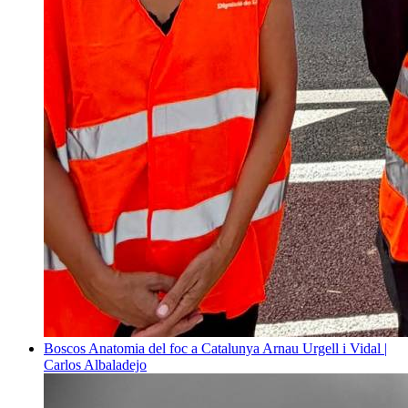
Boscos
Anatomia del foc a Catalunya
Arnau Urgell i Vidal |
Carlos Albaladejo