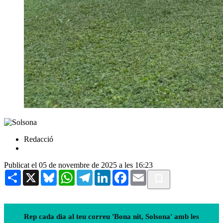
Redacció
Publicat el 05 de novembre de 2025 a les 16:23
Share
X
Bluesky
WhatsApp
Telegram
LinkedIn
Facebook
Email
Rep cada dia al teu correu 'Bona nit, Solsona' amb les