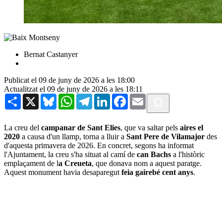
Bernat Castanyer
Publicat el 09 de juny de 2026 a les 18:00
Actualitzat el 09 de juny de 2026 a les 18:11
Share
X
Bluesky
WhatsApp
Telegram
LinkedIn
Facebook
Email
La creu del
campanar de Sant Elies
, que va saltar pels
aires el
2020
a causa d'un llamp, torna a lluir a
Sant Pere de Vilamajor
des
d'aquesta primavera de 2026. En concret, segons ha informat
l'Ajuntament, la creu s'ha situat al camí de
can Bachs
a l'històric
emplaçament de l
a Creueta
, que donava nom a aquest paratge.
Aquest monument havia desaparegut
feia gairebé cent anys
.