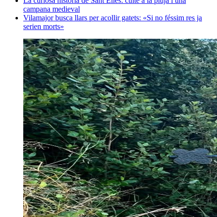
La curiosa història de Sant Elies: culte a la pluja i una
campana medieval
Vilamajor busca llars per acollir gatets: «Si no féssim res ja
serien morts»