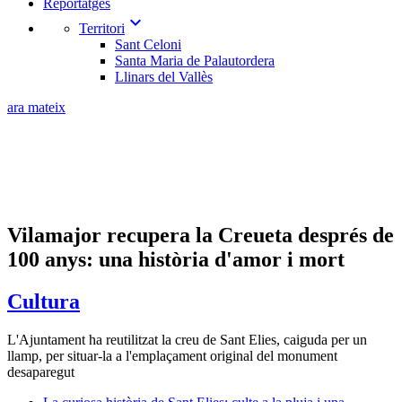
Reportatges
expand_more
Territori
Sant Celoni
Santa Maria de Palautordera
Llinars del Vallès
ara mateix
Vilamajor recupera la Creueta després de
100 anys: una història d'amor i mort
Cultura
L'Ajuntament ha reutilitzat la creu de Sant Elies, caiguda per un
llamp, per situar-la a l'emplaçament original del monument
desaparegut