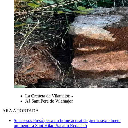
La Creueta de Vilamajor. -
AJ Sant Pere de Vilamajor
ARA A PORTADA
Successos
Presó per a un home acusat d'agredir sexualment
un menor a Sant Hilari Sacalm
Redacció