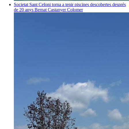
Societat
Sant Celoni torna a tenir piscines descobertes després
de 20 anys
Bernat Castanyer Colomer