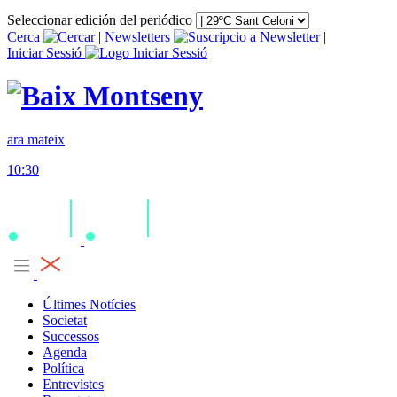
Seleccionar edición del periódico
Cerca
|
Newsletters
|
Iniciar Sessió
ara mateix
10:30
Últimes Notícies
Societat
Successos
Agenda
Política
Entrevistes