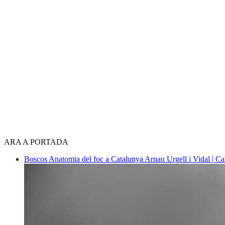
ARA A PORTADA
Boscos
Anatomia del foc a Catalunya
Arnau Urgell i Vidal | Ca