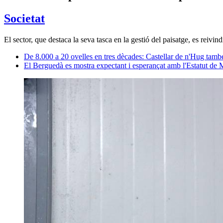
Societat
El sector, que destaca la seva tasca en la gestió del paisatge, es rei
De 8.000 a 20 ovelles en tres dècades: Castellar de n'Hug també 
El Berguedà es mostra expectant i esperançat amb l'Estatut de 