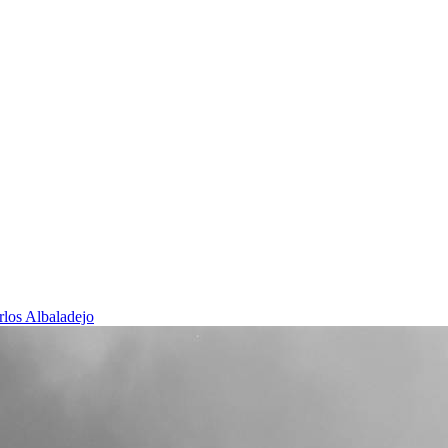
rlos Albaladejo