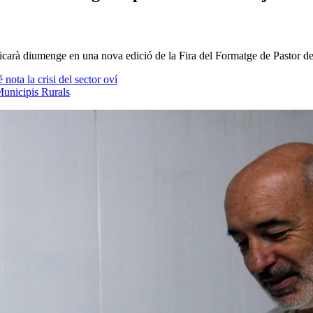
vindicarà diumenge en una nova edició de la Fira del Formatge de Pastor
nota la crisi del sector oví
Municipis Rurals