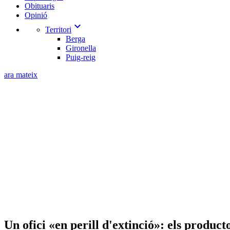
Obituaris
Opinió
expand_more
Territori
Berga
Gironella
Puig-reig
ara mateix
Un ofici «en perill d'extinció»: els produ