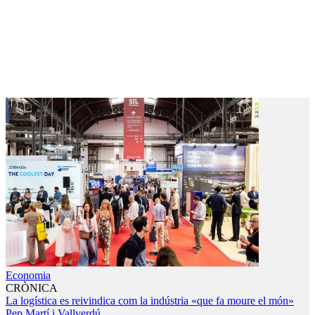
Economia
CRÒNICA
La logística es reivindica com la indústria «que fa moure el món»
Pep Martí i Vallverdú