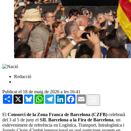
Redacció
Publicat el 18 de maig de 2026 a les 16:41
Share
X
Bluesky
WhatsApp
Telegram
LinkedIn
Facebook
Email
El
Consorci de la Zona Franca de Barcelona (CZFB)
celebrarà
del 3 al 5 de juny el
SIL Barcelona a la Fira de Barcelona
, un
esdeveniment de referència en Logística, Transport, Intralogística i
Supply Chain d’àmbit internacional en què participen experts en