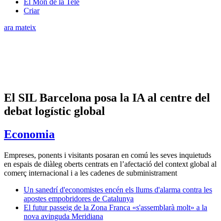
El Món de la Tele
Criar
ara mateix
El SIL Barcelona posa la IA al centre del
debat logístic global
Economia
Empreses, ponents i visitants posaran en comú les seves inquietuds
en espais de diàleg oberts centrats en l’afectació del context global al
comerç internacional i a les cadenes de subministrament
Un sanedrí d'economistes encén els llums d'alarma contra les
apostes empobridores de Catalunya
El futur passeig de la Zona Franca «s'assemblarà molt» a la
nova avinguda Meridiana