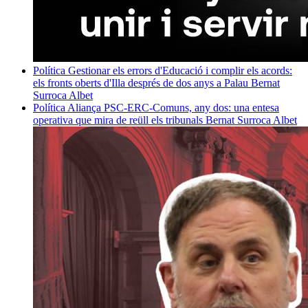
Política
Gestionar els errors d'Educació i complir els acords:
els fronts oberts d'Illa després de dos anys a Palau
Bernat
Surroca Albet
Política
Aliança PSC-ERC-Comuns, any dos: una entesa
operativa que mira de reüll els tribunals
Bernat Surroca Albet