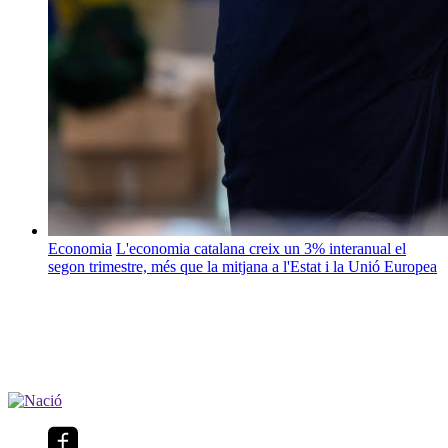
Economia
L'economia catalana creix un 3% interanual el
segon trimestre, més que la mitjana a l'Estat i la Unió Europea