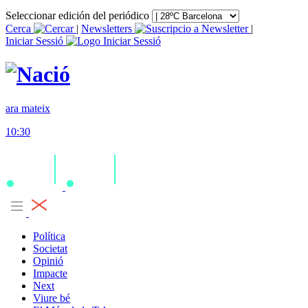
Seleccionar edición del periódico
Cerca
|
Newsletters
|
Iniciar Sessió
ara mateix
10:30
Política
Societat
Opinió
Impacte
Next
Viure bé