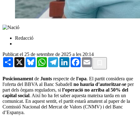
Redacció
Publicat el 25 de setembre de 2025 a les 20:14
Share
X
Bluesky
WhatsApp
Telegram
LinkedIn
Facebook
Email
Posicionament
de
Junts
respecte de
l'opa
. El partit considera que
l'oferta del BBVA al Banc Sabadell
no hauria d’autoritzar-se
per
part dels òrgans reguladors, si
l’operació no arriba al 50% del
capital social
. Així ho ha fet saber aquesta mateixa tarda en un
comunicat. En aquest sentit, el partit estarà amatent al paper de la
Comissió Nacional del Mercat de Valors (CNMV) i del Banc
d’Espanya.