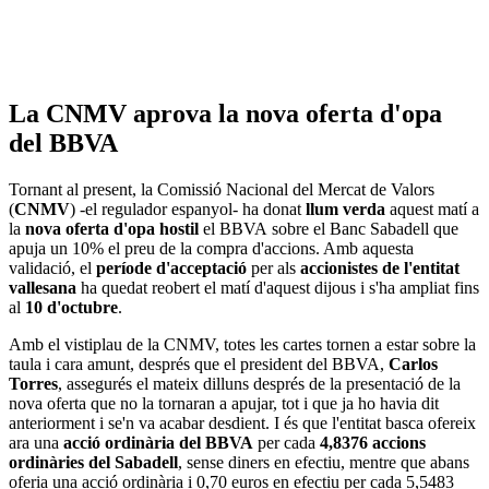
La CNMV aprova la nova oferta d'opa
del BBVA
Tornant al present, la Comissió Nacional del Mercat de Valors
(
CNMV
) -el regulador espanyol- ha donat
llum verda
aquest matí a
la
nova oferta d'opa hostil
el BBVA sobre el Banc Sabadell que
apuja un 10% el preu de la compra d'accions. Amb aquesta
validació, el
període d'acceptació
per als
accionistes de l'entitat
vallesana
ha quedat reobert el matí d'aquest dijous i s'ha ampliat fins
al
10 d'octubre
.
Amb el vistiplau de la CNMV, totes les cartes tornen a estar sobre la
taula i cara amunt, després que el president del BBVA,
Carlos
Torres
, assegurés el mateix dilluns després de la presentació de la
nova oferta que no la tornaran a apujar, tot i que ja ho havia dit
anteriorment i se'n va acabar desdient. I és que l'entitat basca ofereix
ara una
acció ordinària del BBVA
per cada
4,8376 accions
ordinàries del Sabadell
, sense diners en efectiu, mentre que abans
oferia una acció ordinària i 0,70 euros en efectiu per cada 5,5483