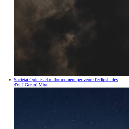
Societat
Quin és el millor moment per veure l'eclipsi i des
d'on?
Gerard Mira