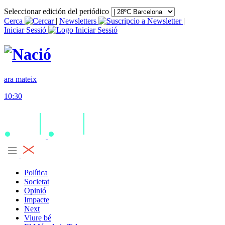
Seleccionar edición del periódico
Cerca
|
Newsletters
|
Iniciar Sessió
ara mateix
10:30
Política
Societat
Opinió
Impacte
Next
Viure bé