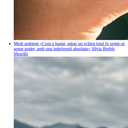
Medi ambient
«Com a humà, mirar un eclipsi total és sentir-se
sense poder, amb una indefensió absoluta»
Sílvia Berbís
Morelló