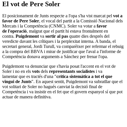
El vot de Pere Soler
El posicionament de Junts respecte a l'opa s'ha vist marcat pel
vot a
favor de Pere Soler
, el vocal del partit a la Comissió Nacional dels
Mercats i la Competència (CNMC). Soler va votar a
favor
de l'operació
, malgrat que el partit hi estava frontalment en
contra.
Puigdemont
va
sortir al pas
quatre dies després del
veredicte davant les crítiques i la perplexitat interna. A banda, el
secretari general, Jordi Turull, va comparèixer per refermar el rebuig
a la compra del BBVA i mirar de justificar que l'aval a l'informe de
Competència donava arguments a Sánchez per frenar l'opa.
Puigdemont va denunciar que s'havia posat l'accent en el vot de
Soler i no en els
vots
dels
representants socialistes
i va
lamentar que es tractés d'una "
crítica sistemàtica a tot el que
vingui de Junts
". En aquest sentit, Puigdemont va subratllar que el
vot solitari de Soler no hagués canviat la decisió final de
Competència i va insistir en el fet que el govern espanyol sí que pot
actuar de manera definitiva.