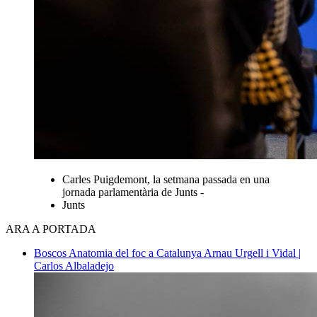
Carles Puigdemont, la setmana passada en una
jornada parlamentària de Junts -
Junts
ARA A PORTADA
Boscos
Anatomia del foc a Catalunya
Arnau Urgell i Vidal |
Carlos Albaladejo