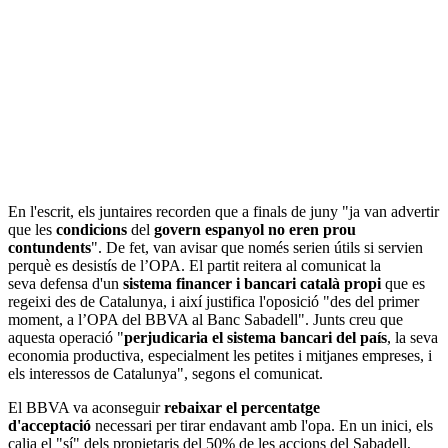
En l'escrit, els juntaires recorden que a finals de juny "ja van advertir
que les
condicions
del
govern espanyol no eren prou
contundents
". De fet, van avisar que només serien útils si servien
perquè es desistís de l’OPA. El partit reitera al comunicat la
seva defensa d'un
sistema financer i bancari català propi
que es
regeixi des de Catalunya, i així justifica l'oposició "des del primer
moment, a l’OPA del BBVA al Banc Sabadell". Junts creu que
aquesta operació "
perjudicaria el sistema bancari del país
, la seva
economia productiva, especialment les petites i mitjanes empreses, i
els interessos de Catalunya", segons el comunicat.
El BBVA va aconseguir
rebaixar el percentatge
d'acceptació
necessari per tirar endavant amb l'opa. En un inici, els
calia el "sí" dels propietaris del 50% de les accions del Sabadell,