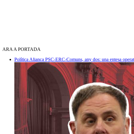
ARA A PORTADA
Política
Aliança PSC-ERC-Comuns, any dos: una entesa operativ