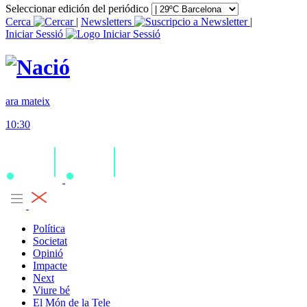
Seleccionar edición del periódico
Cerca
|
Newsletters
|
Iniciar Sessió
ara mateix
10:30
Política
Societat
Opinió
Impacte
Next
Viure bé
El Món de la Tele