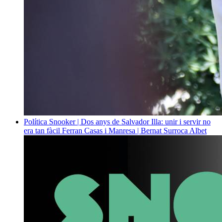
Política
Snooker | Dos anys de Salvador Illa: unir i servir no
era tan fàcil
Ferran Casas i Manresa | Bernat Surroca Albet