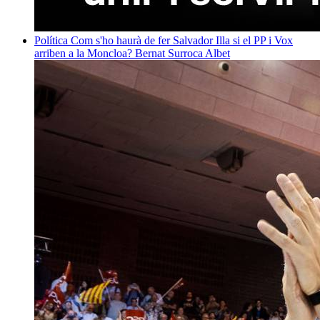
Política
Com s'ho haurà de fer Salvador Illa si el PP i Vox
arriben a la Moncloa?
Bernat Surroca Albet