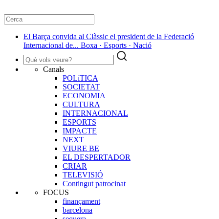
El Barça convida al Clàssic el president de la Federació
Internacional de... Boxa · Esports · Nació
Canals
POLíTICA
SOCIETAT
ECONOMIA
CULTURA
INTERNACIONAL
ESPORTS
IMPACTE
NEXT
VIURE BE
EL DESPERTADOR
CRIAR
TELEVISIÓ
Contingut patrocinat
FOCUS
finançament
barcelona
sequera