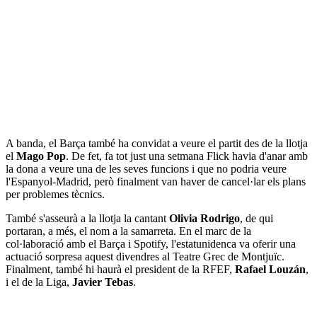
A banda, el Barça també ha convidat a veure el partit des de la llotja
el
Mago Pop
. De fet, fa tot just una setmana Flick havia d'anar amb
la dona a veure una de les seves funcions i que no podria veure
l'Espanyol-Madrid, però finalment van haver de cancel·lar els plans
per problemes tècnics.
També s'asseurà a la llotja la cantant
Olivia Rodrigo
, de qui
portaran, a més, el nom a la samarreta. En el marc de la
col·laboració amb el Barça i Spotify, l'estatunidenca va oferir una
actuació sorpresa aquest divendres al Teatre Grec de Montjuïc.
Finalment, també hi haurà el president de la RFEF,
Rafael Louzán
,
i el de la Liga,
Javier Tebas
.