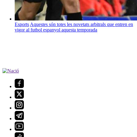
Esports
Aquestes són totes les novetats arbitrals que entren en
vigor al futbol espanyol aquesta temporada