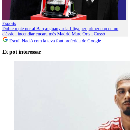
Esports
Doble repte per al Barça: guanyar la Lliga per primer cop en un
clàssic i incendiar encara més Madrid
Marc Orts i Cussó
Escull Nació com la teva font preferida de Google
Et pot interessar