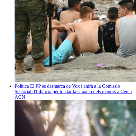
Política
El PP es desmarca de Vox i anirà a la Comissió
Sectorial d'Infància per tractar la situació dels menors a Ceuta
ACN