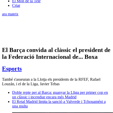
El Món de la Tele
Criar
ara mateix
El Barça convida al clàssic el president de
la Federació Internacional de... Boxa
Esports
També s'asseuran a la Llotja els presidents de la RFEF, Rafael
Louzán, i el de la Liga, Javier Tebas
Doble repte per al Barça: guanyar la Lliga per primer cop en
un clàssic i incendiar encara més Madrid
El Reial Madrid limita la sanció a Valverde i Tchouaméni a
una multa