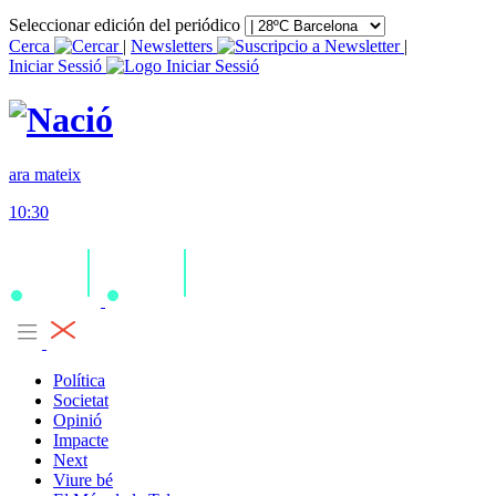
Seleccionar edición del periódico
Cerca
|
Newsletters
|
Iniciar Sessió
ara mateix
10:30
Política
Societat
Opinió
Impacte
Next
Viure bé