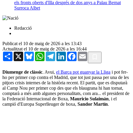
els fronts oberts d'Illa després de dos anys a Palau
Bernat
Surroca Albet
Redacció
Publicat el 10 de maig de 2026 a les 13:43
Actualitzat el 10 de maig de 2026 a les 16:44
Share
X
Bluesky
WhatsApp
Telegram
LinkedIn
Facebook
Email
Diumenge de clàssic
. Avui,
el Barça pot guanyar la Lliga
i pot fer-
ho per primer cop contra el Madrid, que tot just passa per una de les
pitjors crisis internes de la història recent. El partit, que es disputarà
al Camp Nou per primer cop des que els blaugrana hi han tornat,
comptarà a més amb algunes personalitats, com ara... el president de
la Federació Internacional de Boxa,
Mauricio Sulaimán
, i el
campió d'Europa Superlleuger de boxa,
Sandor Martín
.