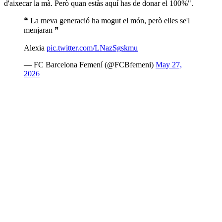
d'aixecar la mà. Però quan estàs aquí has de donar el 100%".
❝ La meva generació ha mogut el món, però elles se'l
menjaran ❞
Alexia
pic.twitter.com/LNazSgskmu
— FC Barcelona Femení (@FCBfemeni)
May 27,
2026