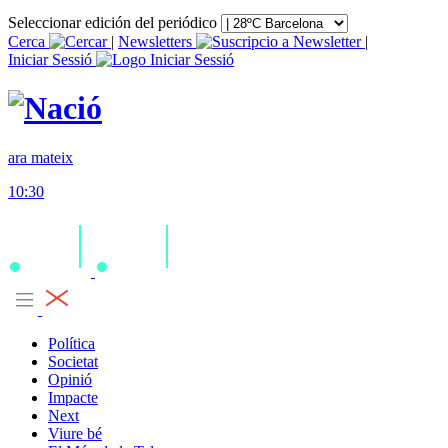
Seleccionar edición del periódico
Cerca
|
Newsletters
|
Iniciar Sessió
ara mateix
10:30
Política
Societat
Opinió
Impacte
Next
Viure bé