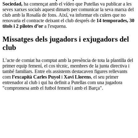
Sociedad,
ha començat amb el vídeo que Putellas va publicar a les
seves xarxes socials aquest dimarts per comunicar la seva marxa del
club amb la Rosalía de fons. Així, va informar els culers que no
renovaria el contracte deixant el club després de
14 temporades, 30
títols i 2 pilotes d’or
a l'esquena.
Missatges dels jugadors i exjugadors del
club
L’acte de comiat ha comptat amb la presència de tota la plantilla del
primer equip femení, el cos tècnic, membres de la junta directiva i
també familiars. Entre els assistents destacaven figures rellevants
com
l’excapità Carles Puyol
i
Xavi Llorens
, el seu primer
entrenador al club i qui ha definit a Putellas com una jugadora
"compromesa amb el futbol femení i amb el Barça".