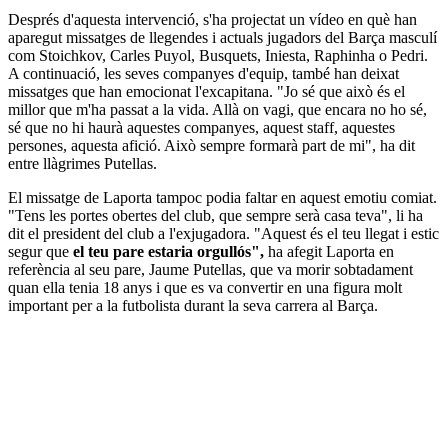
Després d'aquesta intervenció, s'ha projectat un vídeo en què han
aparegut missatges de llegendes i actuals jugadors del Barça masculí
com Stoichkov, Carles Puyol, Busquets, Iniesta, Raphinha o Pedri.
A continuació, les seves companyes d'equip, també han deixat
missatges que han emocionat l'excapitana. "Jo sé que això és el
millor que m'ha passat a la vida. Allà on vagi, que encara no ho sé,
sé que no hi haurà aquestes companyes, aquest staff, aquestes
persones, aquesta afició. Això sempre formarà part de mi", ha dit
entre llàgrimes Putellas.
El missatge de Laporta tampoc podia faltar en aquest emotiu comiat.
"Tens les portes obertes del club, que sempre serà casa teva", li ha
dit el president del club a l'exjugadora. "Aquest és el teu llegat i estic
segur que
el teu pare estaria orgullós",
ha afegit Laporta en
referència al seu pare, Jaume Putellas, que va morir sobtadament
quan ella tenia 18 anys i que es va convertir en una figura molt
important per a la futbolista durant la seva carrera al Barça.