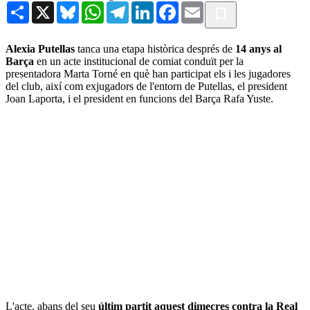
Share
X
Bluesky
WhatsApp
Telegram
LinkedIn
Facebook
Email
Alexia Putellas
tanca una etapa històrica després de
14 anys al
Barça
en un acte institucional de comiat conduït per la
presentadora Marta Torné en què han participat els i les jugadores
del club, així com exjugadors de l'entorn de Putellas, el president
Joan Laporta, i el president en funcions del Barça Rafa Yuste.
L'acte, abans del seu
últim partit aquest dimecres contra la Real