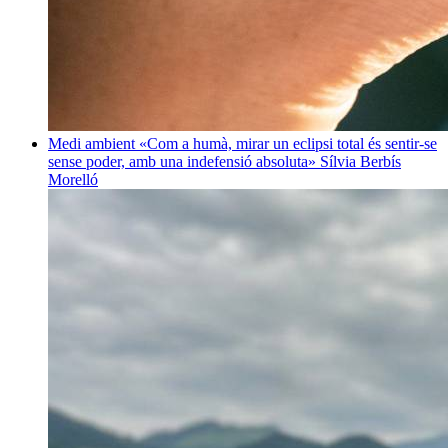
Medi ambient
«Com a humà, mirar un eclipsi total és sentir-se
sense poder, amb una indefensió absoluta»
Sílvia Berbís
Morelló