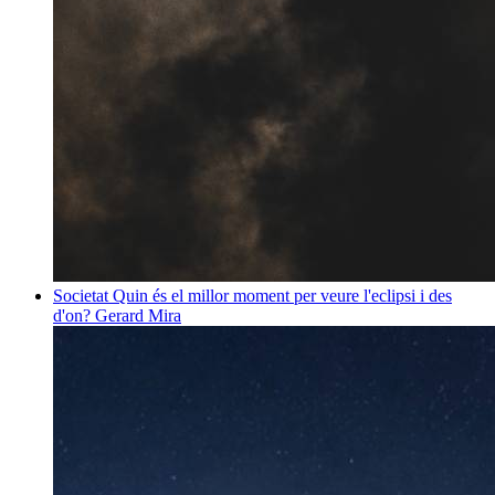
Societat
Quin és el millor moment per veure l'eclipsi i des
d'on?
Gerard Mira