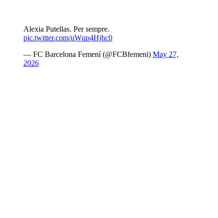
Alexia Putellas. Per sempre.
pic.twitter.com/uWqp4Hjhc0
— FC Barcelona Femení (@FCBfemeni)
May 27,
2026