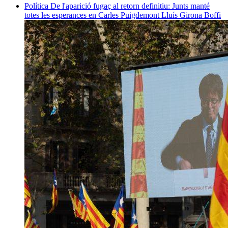
Política
De l'aparició fugaç al retorn definitiu: Junts manté
totes les esperances en Carles Puigdemont
Lluís Girona Boffi