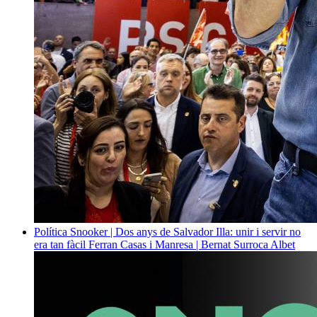
Política
Snooker | Dos anys de Salvador Illa: unir i servir no
era tan fàcil
Ferran Casas i Manresa | Bernat Surroca Albet