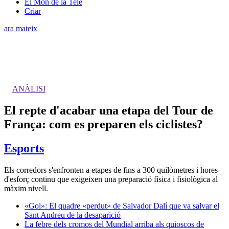
El Món de la Tele
Criar
ara mateix
ANÀLISI
El repte d'acabar una etapa del Tour de
França: com es preparen els ciclistes?
Esports
Els corredors s'enfronten a etapes de fins a 300 quilòmetres i hores
d'esforç continu que exigeixen una preparació física i fisiològica al
màxim nivell.
«Gol»: El quadre «perdut» de Salvador Dalí que va salvar el
Sant Andreu de la desaparició
La febre dels cromos del Mundial arriba als quioscos de