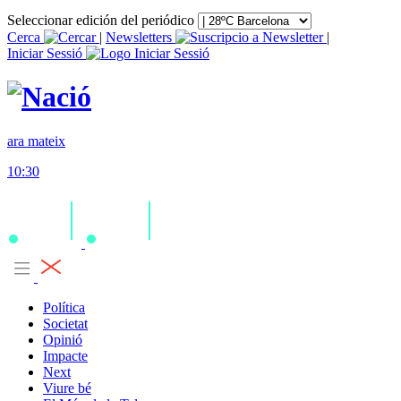
Seleccionar edición del periódico
Cerca
|
Newsletters
|
Iniciar Sessió
ara mateix
10:30
Política
Societat
Opinió
Impacte
Next
Viure bé