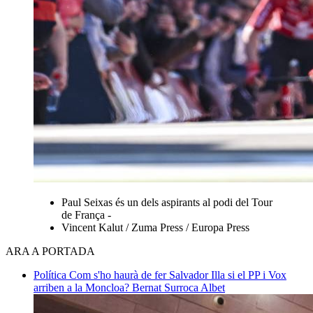
Paul Seixas és un dels aspirants al podi del Tour
de França -
Vincent Kalut / Zuma Press / Europa Press
ARA A PORTADA
Política
Com s'ho haurà de fer Salvador Illa si el PP i Vox
arriben a la Moncloa?
Bernat Surroca Albet