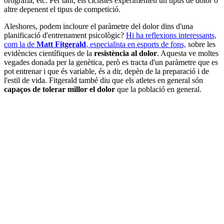
orografia, etc. Per tant, els ciclistes experimenten un tipus de dolor o
altre depenent el tipus de competició.
Aleshores, podem incloure el paràmetre del dolor dins d'una
planificació d'entrenament psicològic?
Hi ha reflexions interessants,
com la de
Matt Fitgerald
, especialista en esports de fons,
sobre les
evidències científiques de la
resistència al dolor
. Aquesta ve moltes
vegades donada per la genètica, però es tracta d'un paràmetre que es
pot entrenar i que és variable, és a dir, depèn de la preparació i de
l'estil de vida. Fitgerald també diu que els atletes en general són
capaços de tolerar millor el dolor
que la població en general.