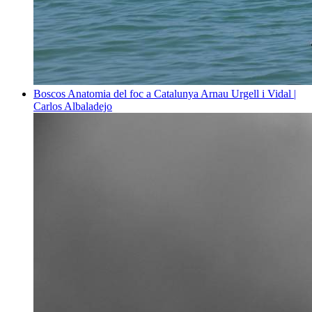
Boscos
Anatomia del foc a Catalunya
Arnau Urgell i Vidal |
Carlos Albaladejo