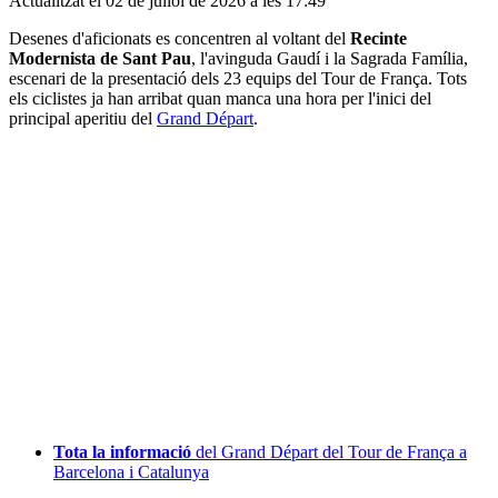
Actualitzat el 02 de juliol de 2026 a les 17:49
Desenes d'aficionats es concentren al voltant del
Recinte
Modernista de Sant Pau
, l'avinguda Gaudí i la Sagrada Família,
escenari de la presentació dels 23 equips del Tour de França. Tots
els ciclistes ja han arribat quan manca una hora per l'inici del
principal aperitiu del
Grand Départ
.
Tota la informació
del Grand Départ del Tour de França a
Barcelona i Catalunya