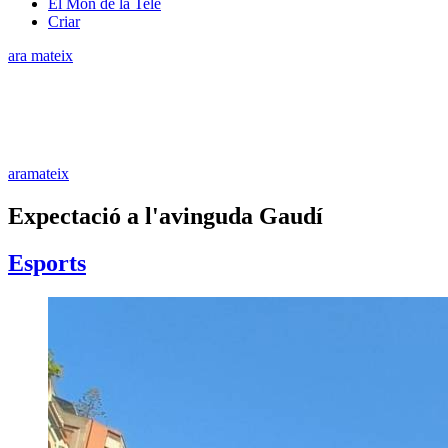
El Món de la Tele
Criar
ara mateix
aramateix
Expectació a l'avinguda Gaudí
Esports