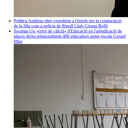
Política
Antifrau obre expedient a Orriols per la contractació
de la filla com a policia de Ripoll
Lluís Girona Boffi
Societat
Un «error de càlcul» d'Educació en l'adjudicació de
places deixa temporalment 400 educadors sense escola
Gerard
Mira