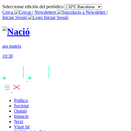
Seleccionar edición del periódico
Cerca
|
Newsletters
|
Iniciar Sessió
ara mateix
10:30
Política
Societat
Opinió
Impacte
Next
Viure bé