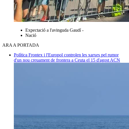
Expectació a l'avinguda Gaudí -
Nació
ARA A PORTADA
Política
Frontex i l'Europol controlen les xarxes pel rumor
d'un nou creuament de frontera a Ceuta el 15 d'agost
ACN