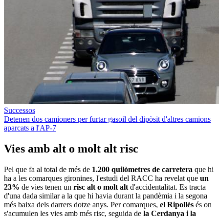
Successos
Detenen dos camioners per furtar gasoil del dipòsit d'altres camions
aparcats a l'AP-7
Vies amb alt o molt alt risc
Pel que fa al total de més de
1.200 quilòmetres de carretera
que hi
ha a les comarques gironines, l'estudi del RACC ha revelat que
un
23%
de vies tenen un
risc alt o molt alt
d'accidentalitat. Es tracta
d'una dada similar a la que hi havia durant la pandèmia i la segona
més baixa dels darrers dotze anys. Per comarques,
el Ripollès
és on
s'acumulen les vies amb més risc, seguida de
la Cerdanya i la