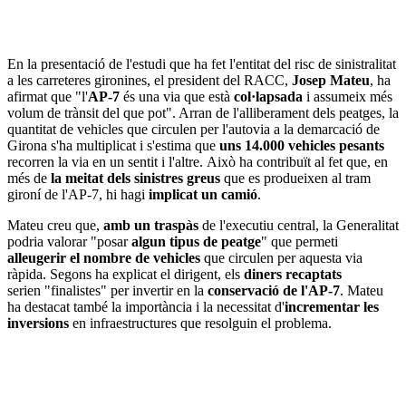
En la presentació de l'estudi que ha fet l'entitat del risc de sinistralitat
a les carreteres gironines, el president del RACC,
Josep Mateu
, ha
afirmat que "l'
AP-7
és una via que està
col·lapsada
i assumeix més
volum de trànsit del que pot". Arran de l'alliberament dels peatges, la
quantitat de vehicles que circulen per l'autovia a la demarcació de
Girona s'ha multiplicat i s'estima que
uns 14.000 vehicles pesants
recorren la via en un sentit i l'altre. Això ha contribuït al fet que, en
més de
la meitat dels sinistres greus
que es produeixen al tram
gironí de l'AP-7, hi hagi
implicat un camió
.
Mateu creu que,
amb un traspàs
de l'executiu central, la Generalitat
podria valorar "posar
algun tipus de peatge
" que permeti
alleugerir el nombre de vehicles
que circulen per aquesta via
ràpida. Segons ha explicat el dirigent, els
diners recaptats
serien "finalistes" per invertir en la
conservació de l'AP-7
. Mateu
ha destacat també la importància i la necessitat d'
incrementar les
inversions
en infraestructures que resolguin el problema.