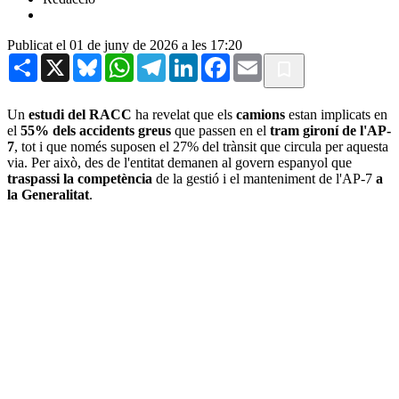
Publicat el 01 de juny de 2026 a les 17:20
Share
X
Bluesky
WhatsApp
Telegram
LinkedIn
Facebook
Email
Un
estudi del RACC
ha revelat que els
camions
estan implicats en
el
55% dels accidents greus
que passen en el
tram gironí de l'AP-
7
, tot i que només suposen el 27% del trànsit que circula per aquesta
via. Per això, des de l'entitat demanen al govern espanyol que
traspassi la competència
de la gestió i el manteniment de l'AP-7
a
la Generalitat
.