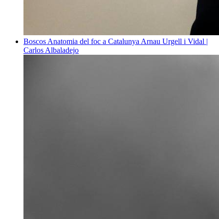
Boscos
Anatomia del foc a Catalunya
Arnau Urgell i Vidal |
Carlos Albaladejo