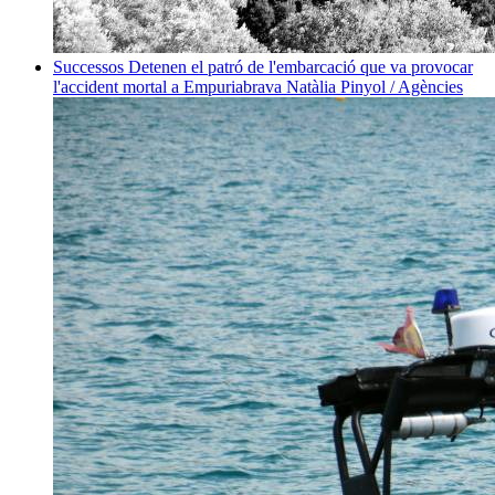
Successos
Detenen el patró de l'embarcació que va provocar
l'accident mortal a Empuriabrava
Natàlia Pinyol / Agències