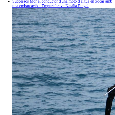
Successos
Mor el conductor d'una moto d'aigua en xocar amb
una embarcació a Empuriabrava
Natàlia Pinyol