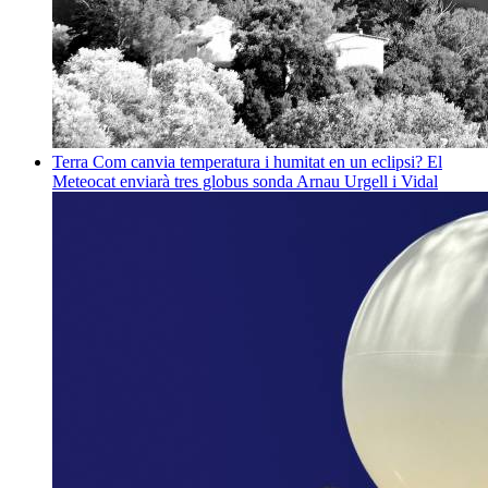
Terra
Com canvia temperatura i humitat en un eclipsi? El
Meteocat enviarà tres globus sonda
Arnau Urgell i Vidal