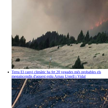
Terra
El canvi climàtic ha fet 20 vegades més probables els
megaincendis d'aquest estiu
Arnau Urgell i Vidal