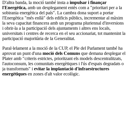
D'altra banda, la moció també insta a
impulsar i finançar
l'Energètica,
amb un desplegament entès com a "prioritari per a la
sobirania energètica del país". La cambra dona suport a portar
l'Energètica "més enllà" dels edificis públics, incrementar al màxim
la seva capacitat financera amb un programa pluriennal d'inversions
i obrir-la a la participació dels ajuntaments i altres ens locals,
universitats i centres de recerca en el seu accionariat, tot mantenint la
participació majoritària de la Generalitat.
Paral·lelament a la moció de la CUP, el Ple del Parlament també ha
aprovat un punt d'una
moció dels Comuns
que demana desplegar el
Plater amb "criteris estrictes, prioritzant els models descentralitzats,
l'autoconsum, les comunitats energètiques i l'ús d'espais degradats o
ja transformats" i
evitar la implantació d'infraestructures
energètiques
en zones d'alt valor ecològic.