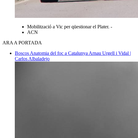
Mobilització a Vic per qüestionar el Plater. -
ACN
ARA A PORTADA
Boscos
Anatomia del foc a Catalunya
Arnau Urgell i Vidal |
Carlos Albaladejo