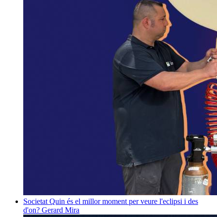
Societat
Quin és el millor moment per veure l'eclipsi i des
d'on?
Gerard Mira