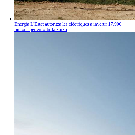
Energia
L'Estat autoritza les elèctriques a invertir 17.900
milions per enfortir la xarxa