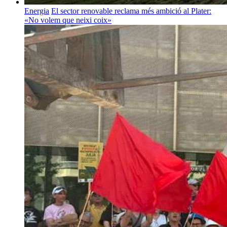
Energia
El sector renovable reclama més ambició al Plater:
«No volem que neixi coix»