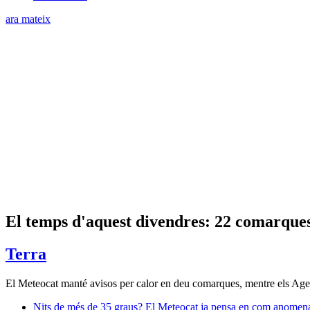
ara mateix
El temps d'aquest divendres: 22 comarques
Terra
El Meteocat manté avisos per calor en deu comarques, mentre els Agent
Nits de més de 35 graus? El Meteocat ja pensa en com anomena