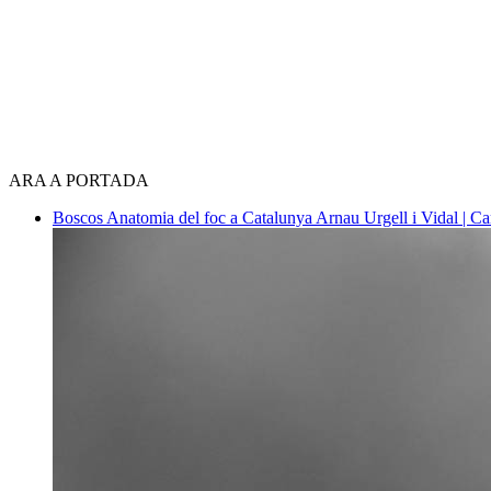
ARA A PORTADA
Boscos
Anatomia del foc a Catalunya
Arnau Urgell i Vidal | Ca