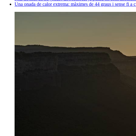
Una onada de calor extrema: màximes de 44 graus i sense fi a c