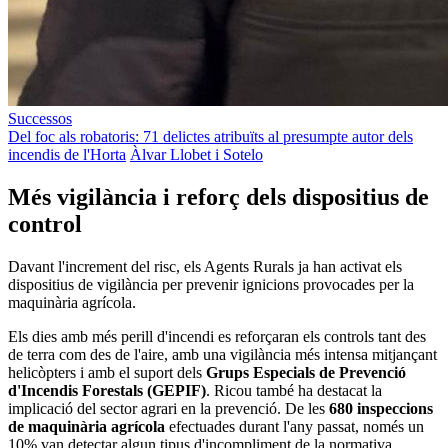
Successos
Del foc als robatoris: 71 delictes atribuïts al presumpte autor dels
incendis de l'Horta
Àlvar Llobet i Sotelo
Més vigilància i reforç dels dispositius de
control
Davant l'increment del risc, els Agents Rurals ja han activat els
dispositius de vigilància per prevenir ignicions provocades per la
maquinària agrícola.
Els dies amb més perill d'incendi es reforçaran els controls tant des
de terra com des de l'aire, amb una vigilància més intensa mitjançant
helicòpters i amb el suport dels
Grups Especials de Prevenció
d'Incendis Forestals (GEPIF)
. Ricou també ha destacat la
implicació del sector agrari en la prevenció. De les
680 inspeccions
de maquinària agrícola
efectuades durant l'any passat, només un
10% van detectar algun tipus d'incompliment de la normativa.