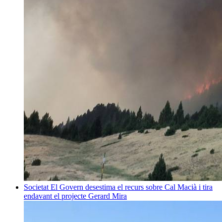
Societat
El Govern desestima el recurs sobre Cal Macià i tira
endavant el projecte
Gerard Mira