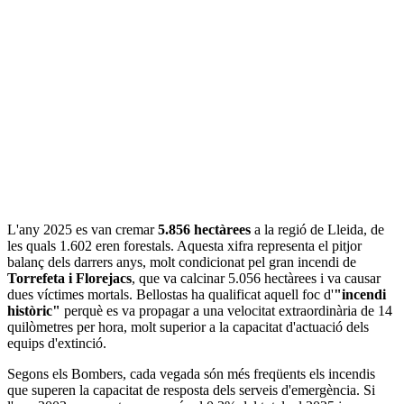
L'any 2025 es van cremar
5.856 hectàrees
a la regió de Lleida, de
les quals 1.602 eren forestals. Aquesta xifra representa el pitjor
balanç dels darrers anys, molt condicionat pel gran incendi de
Torrefeta i Florejacs
, que va calcinar 5.056 hectàrees i va causar
dues víctimes mortals. Bellostas ha qualificat aquell foc d'
"incendi
històric"
perquè es va propagar a una velocitat extraordinària de 14
quilòmetres per hora, molt superior a la capacitat d'actuació dels
equips d'extinció.
Segons els Bombers, cada vegada són més freqüents els incendis
que superen la capacitat de resposta dels serveis d'emergència. Si