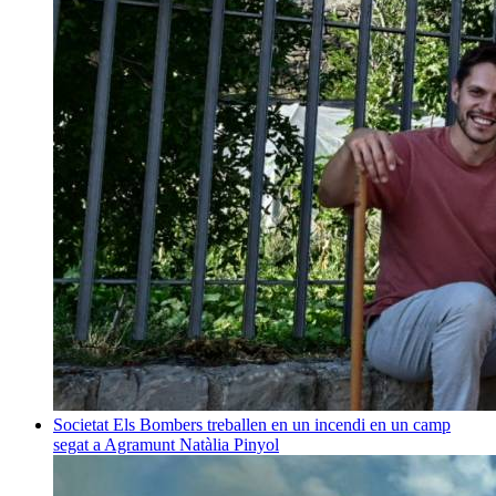
Societat
Els Bombers treballen en un incendi en un camp
segat a Agramunt
Natàlia Pinyol