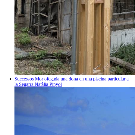
Successos
Mor ofegada una dona en una piscina particular a
la Segarra
Natàlia Pinyol