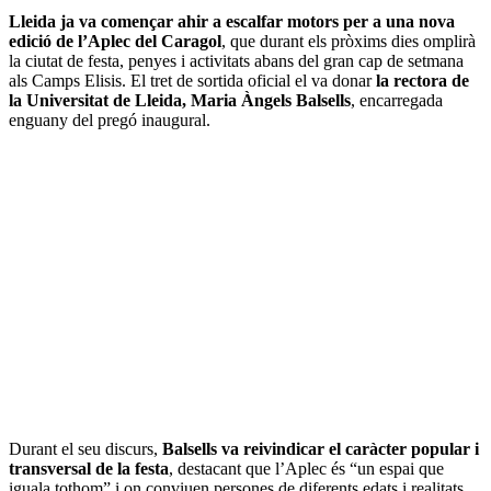
Lleida ja va començar ahir a escalfar motors per a una nova
edició de l’Aplec del Caragol
, que durant els pròxims dies omplirà
la ciutat de festa, penyes i activitats abans del gran cap de setmana
als Camps Elisis. El tret de sortida oficial el va donar
la rectora de
la Universitat de Lleida, Maria Àngels Balsells
, encarregada
enguany del pregó inaugural.
Durant el seu discurs,
Balsells va reivindicar el caràcter popular i
transversal de la festa
, destacant que l’Aplec és “un espai que
iguala tothom” i on conviuen persones de diferents edats i realitats.