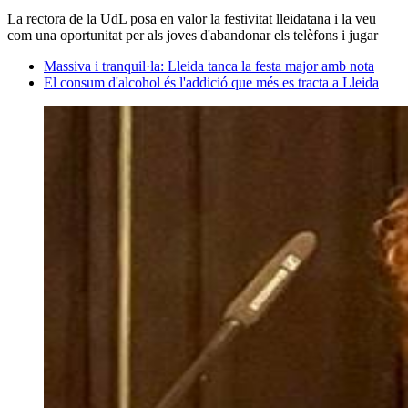
La rectora de la UdL posa en valor la festivitat lleidatana i la veu
com una oportunitat per als joves d'abandonar els telèfons i jugar
Massiva i tranquil·la: Lleida tanca la festa major amb nota
El consum d'alcohol és l'addició que més es tracta a Lleida