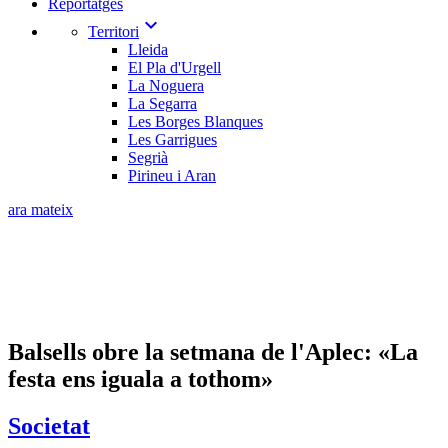
Reportatges
expand_more
Territori
Lleida
El Pla d'Urgell
La Noguera
La Segarra
Les Borges Blanques
Les Garrigues
Segrià
Pirineu i Aran
ara mateix
Balsells obre la setmana de l'Aplec: «La
festa ens iguala a tothom»
Societat