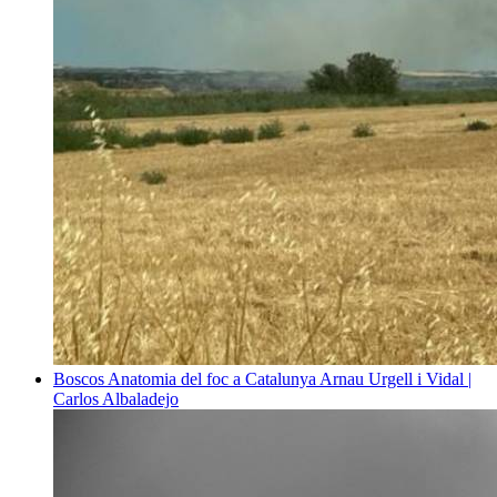
Boscos
Anatomia del foc a Catalunya
Arnau Urgell i Vidal |
Carlos Albaladejo