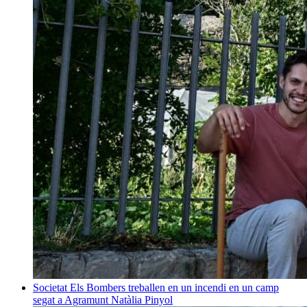
Societat
Els Bombers treballen en un incendi en un camp
segat a Agramunt
Natàlia Pinyol