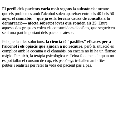
El
perfil dels pacients varia molt segons la substància
: mentre
que els problemes amb l'alcohol solen aparèixer entre els 40 i els 50
anys,
el cànnabis —que ja és la tercera causa de consulta a la
demarcació— afecta sobretot joves que ronden els 25
. Entre
aquests dos grups es colen els consumidors d'opiàcis, que segueixen
sent una part important dels pacients atesos.
Pel que fa a les solucions,
la ciència té "pastilles" eficaces per a
l'alcohol i els opiàcis que ajuden a no recaure
, però la situació es
complica amb la cocaïna o el cànnabis, on encara no hi ha un fàrmac
màgic. Per això, la teràpia psicològica és l'eina fonamental: quan no
es pot tallar el consum de cop, els psicòlegs treballen amb fites
petites i realistes per refer la vida del pacient pas a pas.