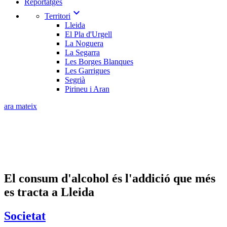
Reportatges
expand_more
Territori
Lleida
El Pla d'Urgell
La Noguera
La Segarra
Les Borges Blanques
Les Garrigues
Segrià
Pirineu i Aran
ara mateix
El consum d'alcohol és l'addició que més
es tracta a Lleida
Societat