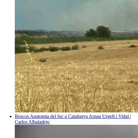
Boscos
Anatomia del foc a Catalunya
Arnau Urgell i Vidal |
Carlos Albaladejo