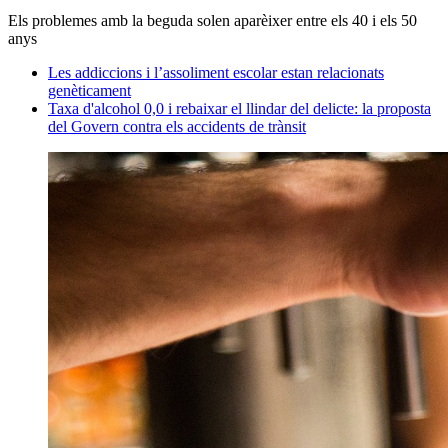
Els problemes amb la beguda solen aparèixer entre els 40 i els 50
anys
Les addiccions i l’assoliment escolar estan relacionats
genèticament
Taxa d'alcohol 0,0 i rebaixar el llindar del delicte: la proposta
del Govern contra els accidents de trànsit