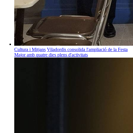
Cultura i Mitjans
Viladordis consolida l'ampliació de la Festa
Major amb quatre dies plens d'activitats