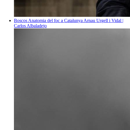
Boscos
Anatomia del foc a Catalunya
Arnau Urgell i Vidal |
Carlos Albaladejo