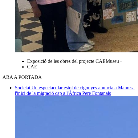
Exposició de les obres del projecte CAEMuseu -
CAE
ARA A PORTADA
Societat
Un espectacular estol de cigonyes anuncia a Manresa
l'inici de la migració cap a l'Àfrica
Pere Fontanals