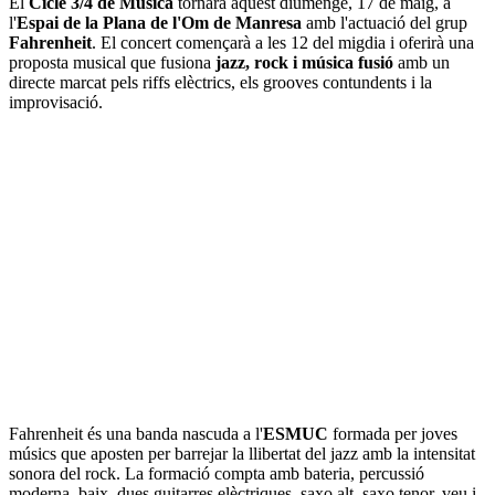
El
Cicle 3/4 de Música
tornarà aquest diumenge, 17 de maig, a
l'
Espai de la Plana de l'Om de Manresa
amb l'actuació del grup
Fahrenheit
. El concert començarà a les 12 del migdia i oferirà una
proposta musical que fusiona
jazz, rock i música fusió
amb un
directe marcat pels riffs elèctrics, els grooves contundents i la
improvisació.
Fahrenheit és una banda nascuda a l'
ESMUC
formada per joves
músics que aposten per barrejar la llibertat del jazz amb la intensitat
sonora del rock. La formació compta amb bateria, percussió
moderna, baix, dues guitarres elèctriques, saxo alt, saxo tenor, veu i