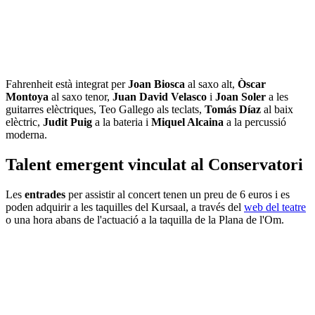
Fahrenheit està integrat per
Joan Biosca
al saxo alt,
Òscar
Montoya
al saxo tenor,
Juan David Velasco
i
Joan Soler
a les
guitarres elèctriques, Teo Gallego als teclats,
Tomás Díaz
al baix
elèctric,
Judit Puig
a la bateria i
Miquel Alcaina
a la percussió
moderna.
Talent emergent vinculat al Conservatori
Les
entrades
per assistir al concert tenen un preu de 6 euros i es
poden adquirir a les taquilles del Kursaal, a través del
web del teatre
o una hora abans de l'actuació a la taquilla de la Plana de l'Om.