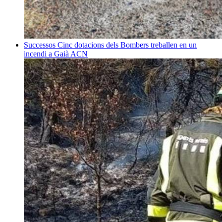
Successos
Cinc dotacions dels Bombers treballen en un
incendi a Gaià
ACN