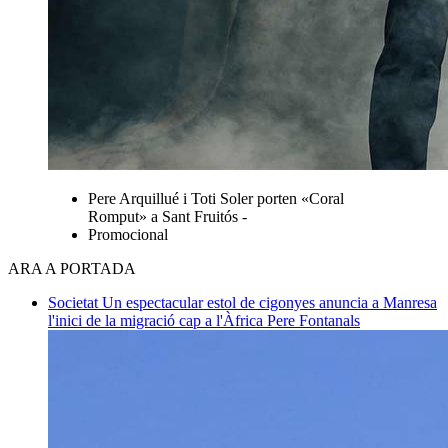
Pere Arquillué i Toti Soler porten «Coral
Romput» a Sant Fruitós -
Promocional
ARA A PORTADA
Societat
Un espectacular estol de cigonyes anuncia a Manresa
l'inici de la migració cap a l'Àfrica
Pere Fontanals