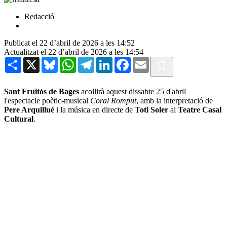
Redacció
Publicat el 22 d’abril de 2026 a les 14:52
Actualitzat el 22 d’abril de 2026 a les 14:54
Share
X
Bluesky
WhatsApp
Telegram
LinkedIn
Facebook
Email
Sant Fruitós de Bages
acollirà aquest dissabte 25 d'abril
l'espectacle poètic-musical
Coral Romput
, amb la interpretació de
Pere Arquillué
i la música en directe de
Toti Soler
al
Teatre Casal
Cultural
.