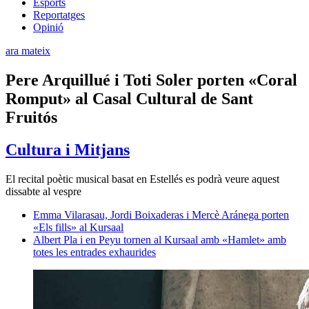
Esports
Reportatges
Opinió
ara mateix
Pere Arquillué i Toti Soler porten «Coral
Romput» al Casal Cultural de Sant
Fruitós
Cultura i Mitjans
El recital poètic musical basat en Estellés es podrà veure aquest
dissabte al vespre
Emma Vilarasau, Jordi Boixaderas i Mercè Aránega porten
«Els fills» al Kursaal
Albert Pla i en Peyu tornen al Kursaal amb «Hamlet» amb
totes les entrades exhaurides