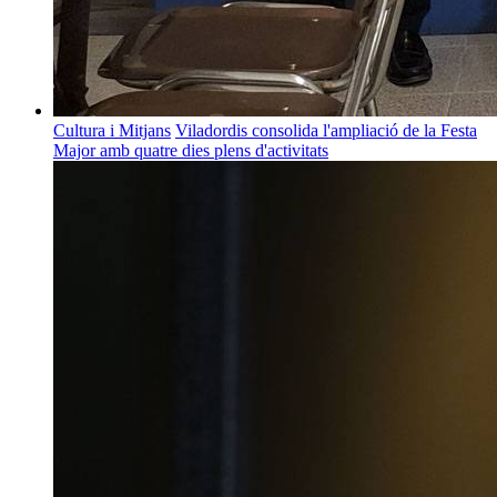
Cultura i Mitjans
Viladordis consolida l'ampliació de la Festa
Major amb quatre dies plens d'activitats