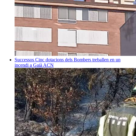
Successos
Cinc dotacions dels Bombers treballen en un
incendi a Gaià
ACN