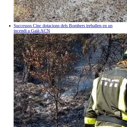
Successos
Cinc dotacions dels Bombers treballen en un
incendi a Gaià
ACN