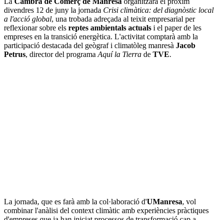
La
Cambra de Comerç de Manresa
organitzarà el pròxim
divendres 12 de juny la jornada
Crisi climàtica: del diagnòstic local
a l'acció global
, una trobada adreçada al teixit empresarial per
reflexionar sobre els
reptes ambientals actuals
i el paper de les
empreses en la transició energètica. L'activitat comptarà amb la
participació destacada del geògraf i climatòleg manresà
Jacob
Petrus
, director del programa
Aquí la Tierra
de
TVE
.
La jornada, que es farà amb la col·laboració d'
UManresa
, vol
combinar l'anàlisi del context climàtic amb experiències pràctiques
d'empreses que ja han iniciat processos de transformació cap a