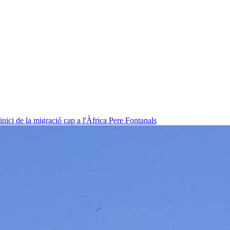
nici de la migració cap a l'Àfrica
Pere Fontanals