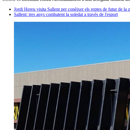
Jordi Hereu visita Sallent per conèixer els reptes de futur de la 
Sallent: tres anys combatent la soledat a través de l'esport