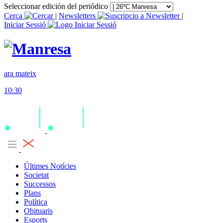
Seleccionar edición del periódico
Cerca
|
Newsletters
|
Iniciar Sessió
ara mateix
10:30
Últimes Notícies
Societat
Successos
Plans
Política
Obituaris
Esports