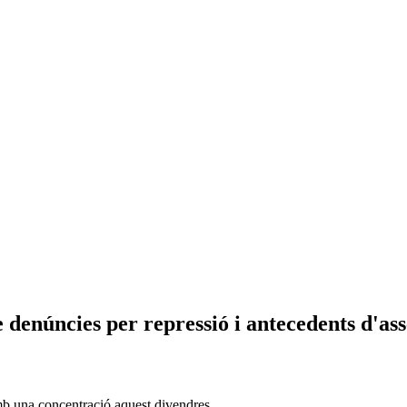
 denúncies per repressió i antecedents d'as
b una concentració aquest divendres