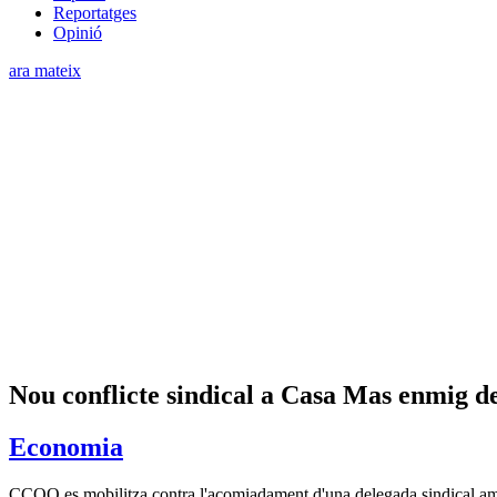
Reportatges
Opinió
ara mateix
Nou conflicte sindical a Casa Mas enmig de
Economia
CCOO es mobilitza contra l'acomiadament d'una delegada sindical am