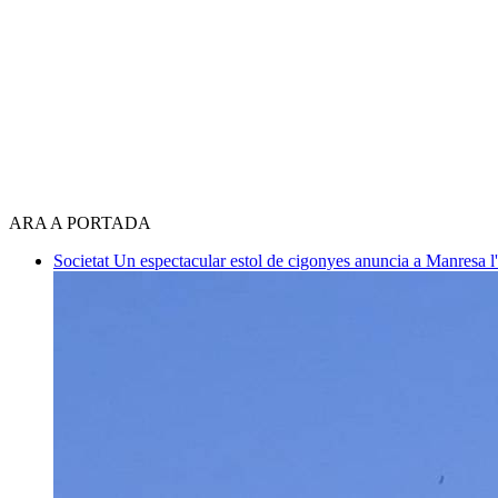
ARA A PORTADA
Societat
Un espectacular estol de cigonyes anuncia a Manresa l'i