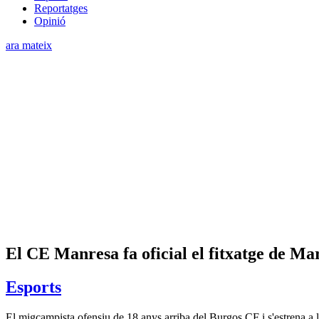
Reportatges
Opinió
ara mateix
El CE Manresa fa oficial el fitxatge de M
Esports
El migcampista ofensiu de 18 anys arriba del Burgos CF i s'estrena a