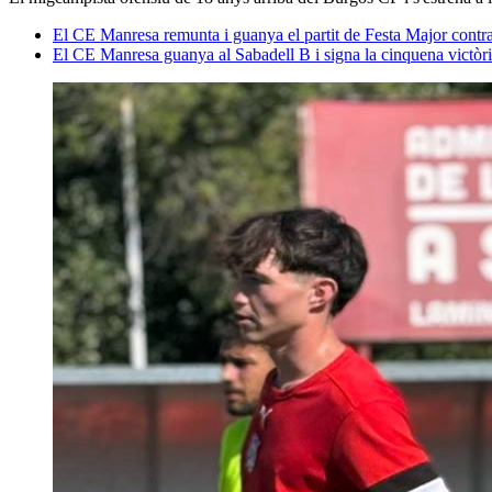
El CE Manresa remunta i guanya el partit de Festa Major contr
El CE Manresa guanya al Sabadell B i signa la cinquena victòr