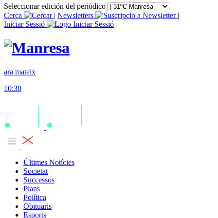
Seleccionar edición del periódico
Cerca
|
Newsletters
|
Iniciar Sessió
ara mateix
10:30
Últimes Notícies
Societat
Successos
Plans
Política
Obituaris
Esports