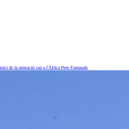
nici de la migració cap a l'Àfrica
Pere Fontanals