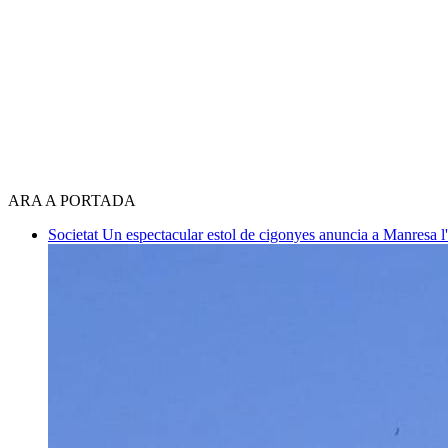
ARA A PORTADA
Societat
Un espectacular estol de cigonyes anuncia a Manresa l'i