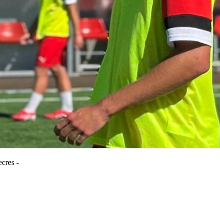
cres -