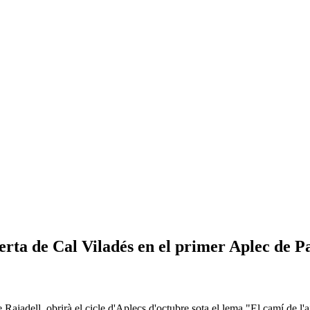
rta de Cal Viladés en el primer Aplec de 
 Rajadell, obrirà el cicle d'Aplecs d'octubre sota el lema "El camí de l'