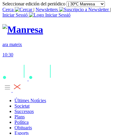
Seleccionar edición del periódico
Cerca
|
Newsletters
|
Iniciar Sessió
ara mateix
10:30
Últimes Notícies
Societat
Successos
Plans
Política
Obituaris
Esports