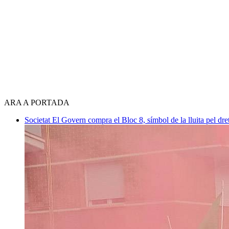
ARA A PORTADA
Societat
El Govern compra el Bloc 8, símbol de la lluita pel dre