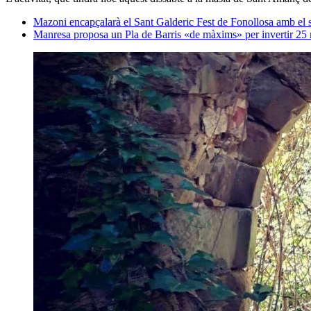
Mazoni encapçalarà el Sant Galderic Fest de Fonollosa amb el 
Manresa proposa un Pla de Barris «de màxims» per invertir 25 m