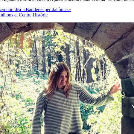
seu nou disc «Banderes per daltònics»
ilions al Centre Històric