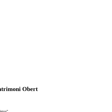
Patrimoni Obert
aigua"