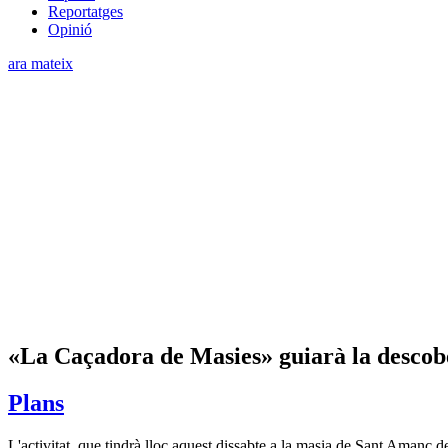
Reportatges
Opinió
ara mateix
«La Caçadora de Masies» guiarà la descobe
Plans
L'activitat, que tindrà lloc aquest dissabte a la masia de Sant Amanç de