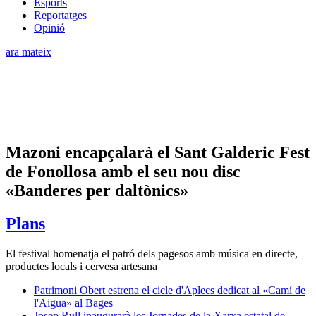
Esports
Reportatges
Opinió
ara mateix
Mazoni encapçalarà el Sant Galderic Fest
de Fonollosa amb el seu nou disc
«Banderes per daltònics»
Plans
El festival homenatja el patró dels pagesos amb música en directe,
productes locals i cervesa artesana
Patrimoni Obert estrena el cicle d'Aplecs dedicat al «Camí de
l'Aigua» al Bages
Josep Rull inaugurarà les Jornades de la Xarxa estatal de