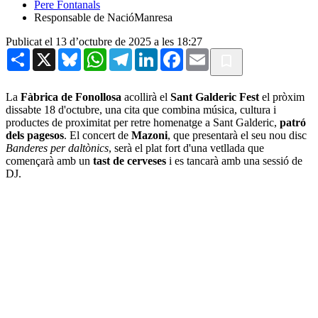
Pere Fontanals
Responsable de NacióManresa
Publicat el 13 d’octubre de 2025 a les 18:27
Share
X
Bluesky
WhatsApp
Telegram
LinkedIn
Facebook
Email
La
Fàbrica de Fonollosa
acollirà el
Sant Galderic Fest
el pròxim
dissabte 18 d'octubre, una cita que combina música, cultura i
productes de proximitat per retre homenatge a Sant Galderic,
patró
dels pagesos
. El concert de
Mazoni
, que presentarà el seu nou disc
Banderes per daltònics
, serà el plat fort d'una vetllada que
començarà amb un
tast de cerveses
i es tancarà amb una sessió de
DJ.