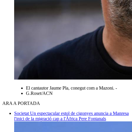
El cantautor Jaume Pla, conegut com a Mazoni. -
G.Roset/ACN
ARA A PORTADA
Societat
Un espectacular estol de cigonyes anuncia a Manresa
l'inici de la migració cap a l'Àfrica
Pere Fontanals