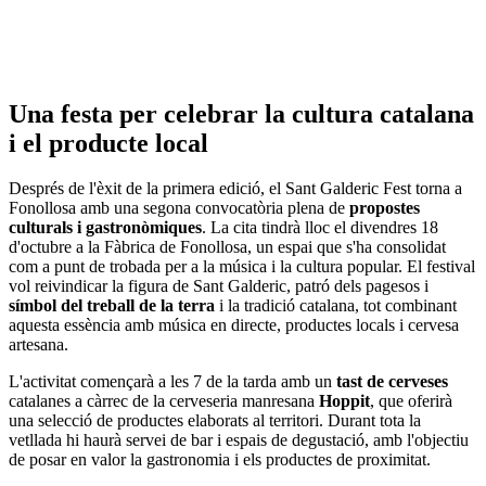
Una festa per celebrar la cultura catalana
i el producte local
Després de l'èxit de la primera edició, el Sant Galderic Fest torna a
Fonollosa amb una segona convocatòria plena de
propostes
culturals i gastronòmiques
. La cita tindrà lloc el divendres 18
d'octubre a la Fàbrica de Fonollosa, un espai que s'ha consolidat
com a punt de trobada per a la música i la cultura popular. El festival
vol reivindicar la figura de Sant Galderic, patró dels pagesos i
símbol del treball de la terra
i la tradició catalana, tot combinant
aquesta essència amb música en directe, productes locals i cervesa
artesana.
L'activitat començarà a les 7 de la tarda amb un
tast de cerveses
catalanes a càrrec de la cerveseria manresana
Hoppit
, que oferirà
una selecció de productes elaborats al territori. Durant tota la
vetllada hi haurà servei de bar i espais de degustació, amb l'objectiu
de posar en valor la gastronomia i els productes de proximitat.