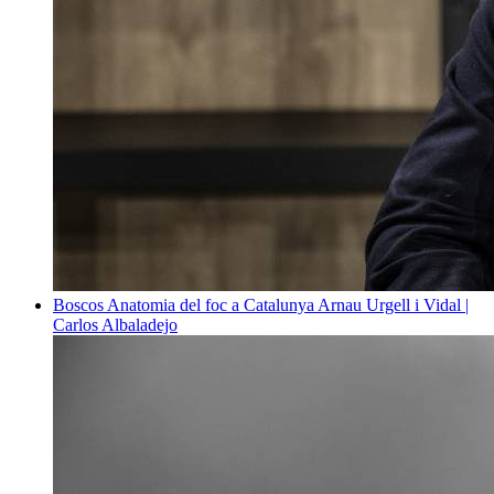
Boscos
Anatomia del foc a Catalunya
Arnau Urgell i Vidal |
Carlos Albaladejo