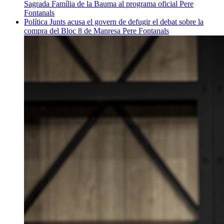
Sagrada Família de la Bauma al programa oficial
Pere
Fontanals
Política
Junts acusa el govern de defugir el debat sobre la
compra del Bloc 8 de Manresa
Pere Fontanals