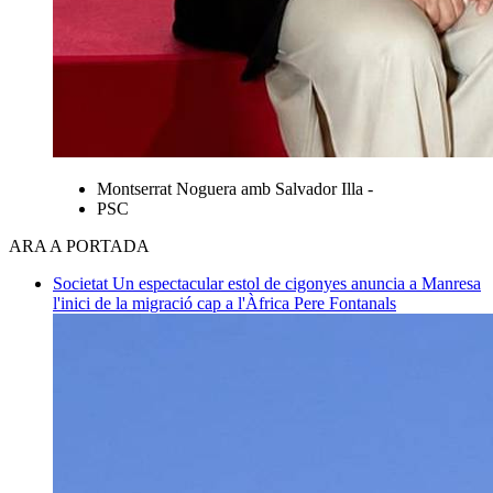
Montserrat Noguera amb Salvador Illa -
PSC
ARA A PORTADA
Societat
Un espectacular estol de cigonyes anuncia a Manresa
l'inici de la migració cap a l'Àfrica
Pere Fontanals