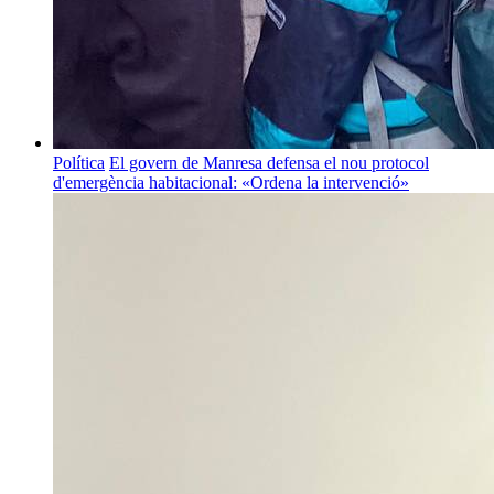
Política
El govern de Manresa defensa el nou protocol
d'emergència habitacional: «Ordena la intervenció»