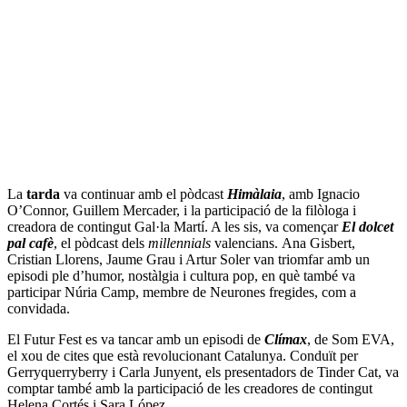
La
tarda
va continuar amb el pòdcast
Himàlaia
, amb Ignacio
O’Connor, Guillem Mercader, i la participació de la filòloga i
creadora de contingut Gal·la Martí. A les sis, va començar
El dolcet
pal cafè
, el pòdcast dels
millennials
valencians. Ana Gisbert,
Cristian Llorens, Jaume Grau i Artur Soler van triomfar amb un
episodi ple d’humor, nostàlgia i cultura pop, en què també va
participar Núria Camp, membre de Neurones fregides, com a
convidada.
El Futur Fest es va tancar amb un episodi de
Clímax
, de Som EVA,
el xou de cites que està revolucionant Catalunya. Conduït per
Gerryquerryberry i Carla Junyent, els presentadors de Tinder Cat, va
comptar també amb la participació de les creadores de contingut
Helena Cortés i Sara López.