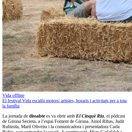
Vida offline
El festival Vida escalfa motors: artistes, horaris i activitats per a tota
la família
La jornada de
dissabte
es va obrir amb
El Cinquè Riu
, el pòdcast
de Girona Secreta, a l’espai Foment de Girona. Aniol Ribas, Judit
Rubirola, Martí Oliveira i la comunicadora i presentadora Carla
Rubio, van comandar la sessió. A continuació, Marc Cadafalch i