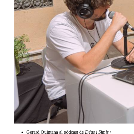
Gerard Quintana al pòdcast de
Déus i Simis
/