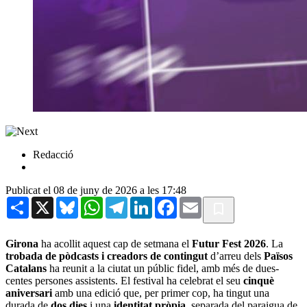
Redacció
Publicat el 08 de juny de 2026 a les 17:48
Share
X
Bluesky
WhatsApp
Telegram
LinkedIn
Facebook
Email
Girona
ha acollit aquest cap de setmana el
Futur Fest 2026
. La
trobada de pòdcasts i creadors de contingut
d’arreu dels
Països
Catalans
ha reunit a la ciutat un públic fidel, amb més de dues-
centes persones assistents. El festival ha celebrat el seu
cinquè
aniversari
amb una edició que, per primer cop, ha tingut una
durada de
dos dies
i una
identitat pròpia
, separada del paraigua de