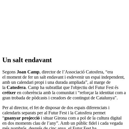
Un salt endavant
Segons
Joan Camp
, director de l’Associació Catosfera, “era
el moment de fer un salt endavant i esdevenir un espai independent,
amb un calendari propi i una durada ampliada”, al marge de
la
Catosfera
. Camp ha subratllat que l'objectiu del Futur Fest és
créixer
en coherència amb la comunitat i “reforçar la identitat com a
gran trobada de pòdcasts i creadors de contingut de Catalunya".
Per al director, el fet de disposar de dos espais diferenciats i
calendaris separats per al Futur Fest i la Catosfera permet
“
guanyar projecció
i situar Girona com a pol de la cultura digital
en dos moments clau de l’any”. Amb un públic fidel i cada vegada
més nombrós, després de cinc anys, el Futur Fest ha