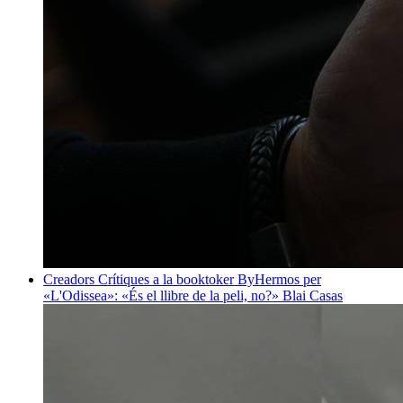
Creadors
Crítiques a la booktoker ByHermos per
«L'Odissea»: «És el llibre de la peli, no?»
Blai Casas