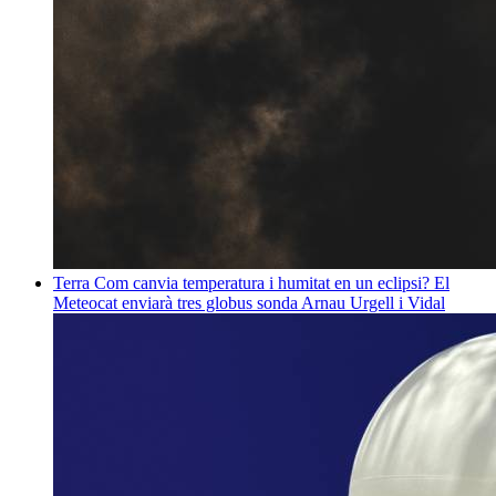
Terra
Com canvia temperatura i humitat en un eclipsi? El
Meteocat enviarà tres globus sonda
Arnau Urgell i Vidal