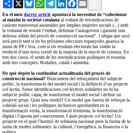
Share
X
Bluesky
WhatsApp
Telegram
LinkedIn
Facebook
Email
En el meu
darrer article
apuntava la necessitat de “cohesionar
al màxim la societat catalana
al voltant de reivindicacions de
caràcter transversal assumides per àmplies majories socials (...) amb
la voluntat de resistir l’embat, defensar l’autogovern i garantir una
defensa sòlida del procés de construcció nacional”. I afegia que això
serà precís tant si en les pròximes eleccions espanyoles guanya la
suma de PP i Vox, com si els resultats electorals fan viable la
reedició d’una nova versió de la majoria de la moció de censura. En
tots dos casos, el sentit de les reivindicacions polítiques el resumia
amb tres conceptes: Rodalies, català i amnistia.
De què depèn la continuïtat actualitzada del procés de
construcció nacional?
Bàsicament del reforçament del subjecte
polític, la transformació del model social i la definició d’un projecte
col·lectiu. Sense identificacions col·lectives solidàries no hi ha
subjecte polític capaç de transformar el model social i definir un
projecte propi. Quin nou model? Un model que hauria de reforçar la
cohesió social i les polítiques inclusives aprofundint en la
transformació verda, la transformació feminista, la transformació
digital i l’aposta pel coneixement. I quin projecte col·lectiu? Un
projecte en el qual l’horitzó de sobirania nacional pren la forma de la
suma de moltes sobiranies: la cultural, l’energètica, la financera o la
política.