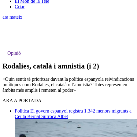
El Món de la Tele
Criar
ara mateix
Opinió
Rodalies, català i amnistia (i 2)
«Quin sentit té prioritzar davant la política espanyola reivindicacions
polítiques com Rodalies, el català o l’amnistia? Totes representen
àmbits més amplis i remeten al poder»
ARA A PORTADA
Política
El govern espanyol registra 1.342 menors migrants a
Ceuta
Bernat Surroca Albet