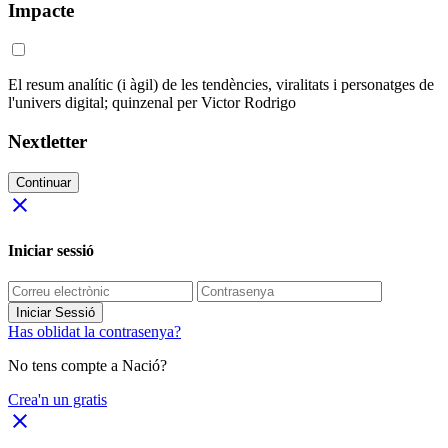
Impacte
El resum analític (i àgil) de les tendències, viralitats i personatges de
l'univers digital; quinzenal per Victor Rodrigo
Nextletter
Continuar
close
Iniciar sessió
Iniciar Sessió
Has oblidat la contrasenya?
No tens compte a Nació?
Crea'n un gratis
close