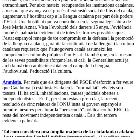
extraordinari. Per això mateix, recuperades les institucions catalanes,
a mesura que avançava el procés d’extensió social de l’ús del català,
augmentava l’hostilitat cap a la llengua catalana per part dels poders
d’Estat. Una hostilitat que va consolidar en la segona legislatura de
José María Aznar. Vista l’evolució dels darrers 15 anys, l’evidència
també és palmària: evidenciat de totes les formes possibles que
l’estat espanyol renega de tot compromís en la defensa i la promoció
de la llengua catalana, garantir la continuïtat de la llengua i la cultura
catalanes requereix que l’autogovern català assumeixi les
competències culturals pròpies d’un Estat. I també que, en la mesura
de les seves possibilitats (forçant-les, si cal), la Generalitat actuï ja
amb la màxima ambició estatal en el camp de la llengua,
l’audiovisual, l’educació i la cultura.
Amnistia
.
Per més que els dirigents del PSOE s’esforcin a fer veure
que Catalunya ja està instal·lada en la “normalitat”, els fets són
tossuts. Hi ha exili, inhabilitacions, causes judicials obertes a
independentistes... En fi, per si no estava prou clar, la recent
resolució de cinc relators de l'ONU insta al govern espanyol a
prendre mesures per aturar la “persecució” política contra ERC i la
resta del moviment independentista català... És a dir, tercera
evidència palmària.
Tal com considera una àmplia majoria de la ciutadania catalana