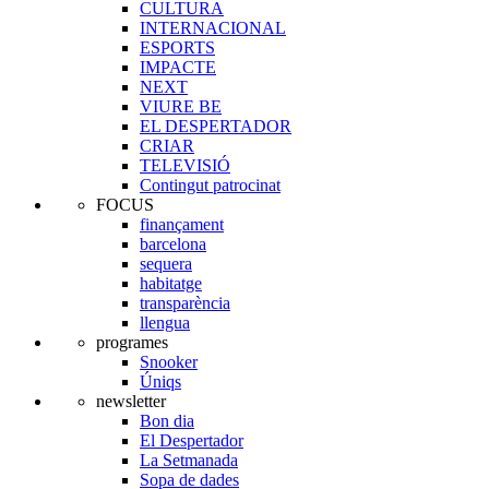
CULTURA
INTERNACIONAL
ESPORTS
IMPACTE
NEXT
VIURE BE
EL DESPERTADOR
CRIAR
TELEVISIÓ
Contingut patrocinat
FOCUS
finançament
barcelona
sequera
habitatge
transparència
llengua
programes
Snooker
Úniqs
newsletter
Bon dia
El Despertador
La Setmanada
Sopa de dades