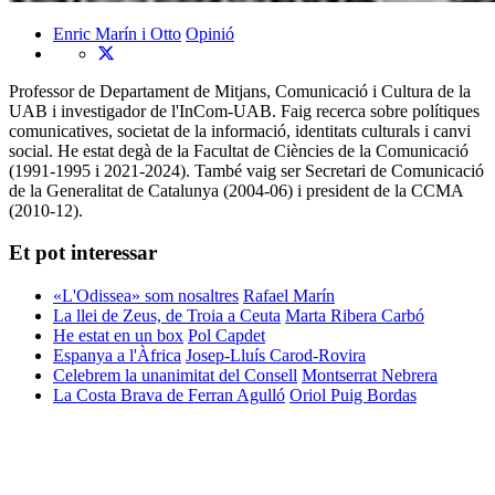
Enric Marín i Otto
Opinió
Professor de Departament de Mitjans, Comunicació i Cultura de la
UAB i investigador de l'InCom-UAB. Faig recerca sobre polítiques
comunicatives, societat de la informació, identitats culturals i canvi
social. He estat degà de la Facultat de Ciències de la Comunicació
(1991-1995 i 2021-2024). També vaig ser Secretari de Comunicació
de la Generalitat de Catalunya (2004-06) i president de la CCMA
(2010-12).
Et pot interessar
«L'Odissea» som nosaltres
Rafael Marín
La llei de Zeus, de Troia a Ceuta
Marta Ribera Carbó
He estat en un box
Pol Capdet
Espanya a l'Àfrica
Josep-Lluís Carod-Rovira
Celebrem la unanimitat del Consell
Montserrat Nebrera
La Costa Brava de Ferran Agulló
Oriol Puig Bordas