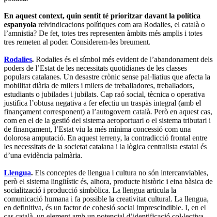
En aquest context, quin sentit té prioritzar davant la política
espanyola
reivindicacions polítiques com ara Rodalies, el català o
l’amnistia? De fet, totes tres representen àmbits més amplis i totes
tres remeten al poder. Considerem-les breument.
Rodalies
.
Rodalies és el símbol més evident de l’abandonament dels
poders de l’Estat de les necessitats quotidianes de les classes
populars catalanes. Un desastre crònic sense pal·liatius que afecta la
mobilitat diària de milers i milers de treballadores, treballadors,
estudiants o jubilades i jubilats. Cap raó social, tècnica o operativa
justifica l’obtusa negativa a fer efectiu un traspàs integral (amb el
finançament corresponent) a l’autogovern català. Però en aquest cas,
com en el de la gestió del sistema aeroportuari o el sistema tributari i
de finançament, l’Estat viu la més mínima concessió com una
dolorosa amputació. En aquest terreny, la contradicció frontal entre
les necessitats de la societat catalana i la lògica centralista estatal és
d’una evidència palmària.
Llengua
.
Els conceptes de llengua i cultura no són intercanviables,
però el sistema lingüístic és, alhora, producte històric i eina bàsica de
socialització i producció simbòlica. La llengua articula la
comunicació humana i fa possible la creativitat cultural. La llengua,
en definitiva, és un factor de cohesió social imprescindible. I, en el
cas català, un element amb un potencial d’identificació col·lectiva