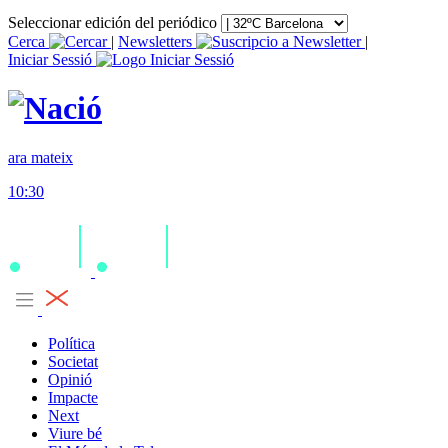
Seleccionar edición del periódico
Cerca
|
Newsletters
|
Iniciar Sessió
ara mateix
10:30
Política
Societat
Opinió
Impacte
Next
Viure bé