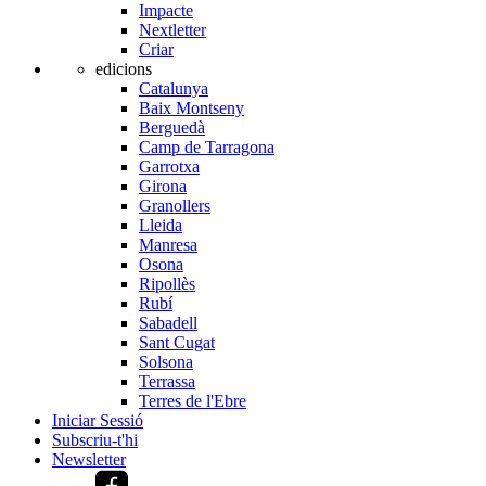
Impacte
Nextletter
Criar
edicions
Catalunya
Baix Montseny
Berguedà
Camp de Tarragona
Garrotxa
Girona
Granollers
Lleida
Manresa
Osona
Ripollès
Rubí
Sabadell
Sant Cugat
Solsona
Terrassa
Terres de l'Ebre
Iniciar Sessió
Subscriu-t'hi
Newsletter