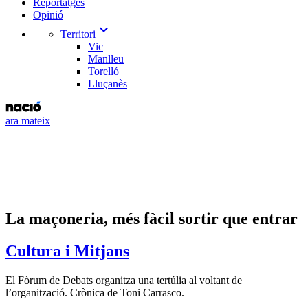
Reportatges
Opinió
expand_more
Territori
Vic
Manlleu
Torelló
Lluçanès
ara mateix
La maçoneria, més fàcil sortir que entrar
Cultura i Mitjans
El Fòrum de Debats organitza una tertúlia al voltant de
l’organització. Crònica de Toni Carrasco.