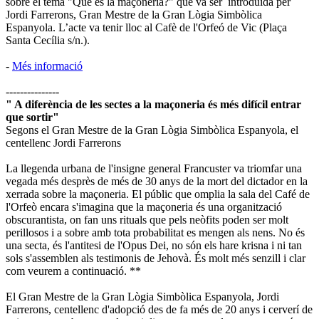
sobre el tema "Què és la maçoneria?" que va ser introduïda per
Jordi Farrerons, Gran Mestre de la Gran Lògia Simbòlica
Espanyola. L’acte va tenir lloc al Cafè de l'Orfeó de Vic (Plaça
Santa Cecília s/n.).
-
Més informació
---------------
" A diferència de les sectes a la maçoneria és més difícil entrar
que sortir"
Segons el Gran Mestre de la Gran Lògia Simbòlica Espanyola, el
centellenc Jordi Farrerons
La llegenda urbana de l'insigne general Francuster va triomfar una
vegada més desprès de més de 30 anys de la mort del dictador en la
xerrada sobre la maçoneria. El públic que omplia la sala del Café de
l'Orfeò encara s'imagina que la maçoneria és una organització
obscurantista, on fan uns rituals que pels neòfits poden ser molt
perillosos i a sobre amb tota probabilitat es mengen als nens. No és
una secta, és l'antitesi de l'Opus Dei, no són els hare krisna i ni tan
sols s'assemblen als testimonis de Jehovà. És molt més senzill i clar
com veurem a continuació. **
El Gran Mestre de la Gran Lògia Simbòlica Espanyola, Jordi
Farrerons, centellenc d'adopció des de fa més de 20 anys i cerverí de