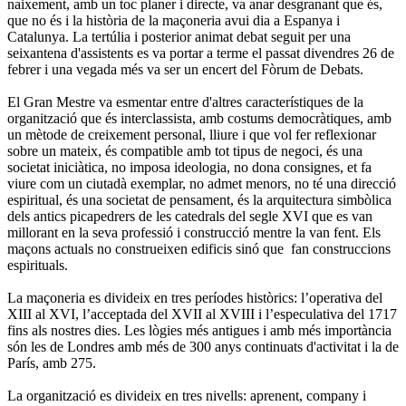
naixement, amb un toc planer i directe, va anar desgranant que és,
que no és i la història de la maçoneria avui dia a Espanya i
Catalunya. La tertúlia i posterior animat debat seguit per una
seixantena d'assistents es va portar a terme el passat divendres 26 de
febrer i una vegada més va ser un encert del Fòrum de Debats.
El Gran Mestre va esmentar entre d'altres característiques de la
organització que és interclassista, amb costums democràtiques, amb
un mètode de creixement personal, lliure i que vol fer reflexionar
sobre un mateix, és compatible amb tot tipus de negoci, és una
societat iniciàtica, no imposa ideologia, no dona consignes, et fa
viure com un ciutadà exemplar, no admet menors, no té una direcció
espiritual, és una societat de pensament, és la arquitectura simbòlica
dels antics picapedrers de les catedrals del segle XVI que es van
millorant en la seva professió i construcció mentre la van fent. Els
maçons actuals no construeixen edificis sinó que fan construccions
espirituals.
La maçoneria es divideix en tres períodes històrics: l’operativa del
XIII al XVI, l’acceptada del XVII al XVIII i l’especulativa del 1717
fins als nostres dies. Les lògies més antigues i amb més importància
són les de Londres amb més de 300 anys continuats d'activitat i la de
París, amb 275.
La organització es divideix en tres nivells: aprenent, company i