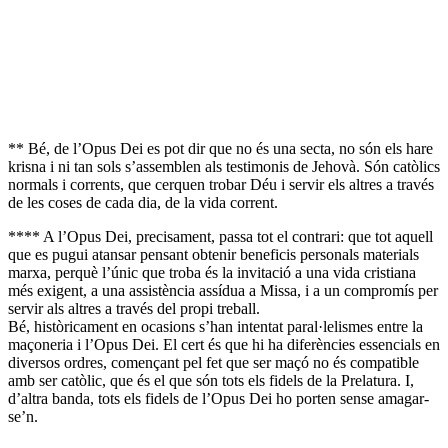
** Bé, de l’Opus Dei es pot dir que no és una secta, no són els hare
krisna i ni tan sols s’assemblen als testimonis de Jehovà. Són catòlics
normals i corrents, que cerquen trobar Déu i servir els altres a través
de les coses de cada dia, de la vida corrent.
**** A l’Opus Dei, precisament, passa tot el contrari: que tot aquell
que es pugui atansar pensant obtenir beneficis personals materials
marxa, perquè l’únic que troba és la invitació a una vida cristiana
més exigent, a una assistència assídua a Missa, i a un compromís per
servir als altres a través del propi treball.
Bé, històricament en ocasions s’han intentat paral·lelismes entre la
maçoneria i l’Opus Dei. El cert és que hi ha diferències essencials en
diversos ordres, començant pel fet que ser maçó no és compatible
amb ser catòlic, que és el que són tots els fidels de la Prelatura. I,
d’altra banda, tots els fidels de l’Opus Dei ho porten sense amagar-
se’n.