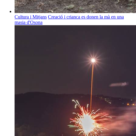
Cultura i Mitjans
Creació i criança es donen la mà en una
masia d'Osona