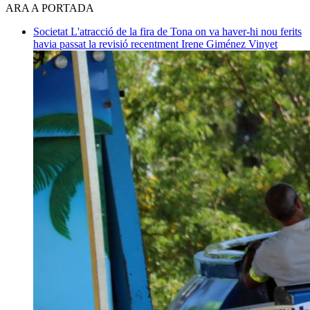
ARA A PORTADA
Societat
L'atracció de la fira de Tona on va haver-hi nou ferits
havia passat la revisió recentment
Irene Giménez Vinyet