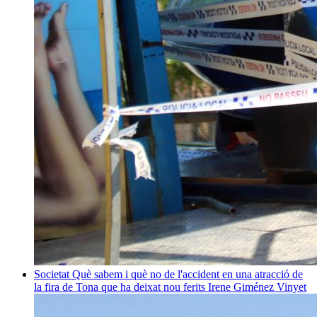
Societat
Què sabem i què no de l'accident en una atracció de
la fira de Tona que ha deixat nou ferits
Irene Giménez Vinyet