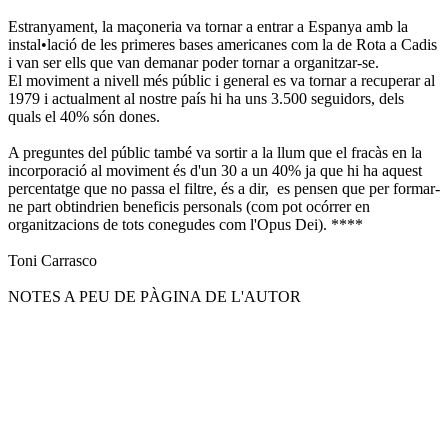
Estranyament, la maçoneria va tornar a entrar a Espanya amb la
instal•lació de les primeres bases americanes com la de Rota a Cadis
i van ser ells que van demanar poder tornar a organitzar-se.
El moviment a nivell més públic i general es va tornar a recuperar al
1979 i actualment al nostre país hi ha uns 3.500 seguidors, dels
quals el 40% són dones.
A preguntes del públic també va sortir a la llum que el fracàs en la
incorporació al moviment és d'un 30 a un 40% ja que hi ha aquest
percentatge que no passa el filtre, és a dir, es pensen que per formar-
ne part obtindrien beneficis personals (com pot ocórrer en
organitzacions de tots conegudes com l'Opus Dei). ****
Toni Carrasco
NOTES A PEU DE PÀGINA DE L'AUTOR