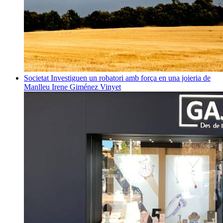
Societat
Investiguen un robatori amb força en una joieria de
Manlleu
Irene Giménez Vinyet