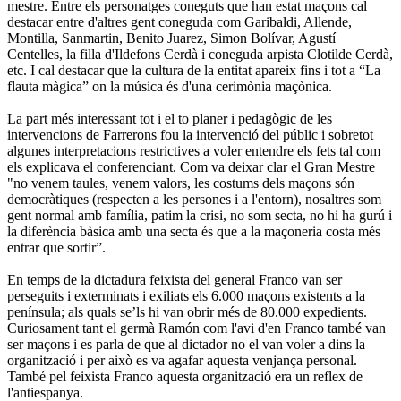
mestre. Entre els personatges coneguts que han estat maçons cal
destacar entre d'altres gent coneguda com Garibaldi, Allende,
Montilla, Sanmartin, Benito Juarez, Simon Bolívar, Agustí
Centelles, la filla d'Ildefons Cerdà i coneguda arpista Clotilde Cerdà,
etc. I cal destacar que la cultura de la entitat apareix fins i tot a “La
flauta màgica” on la música és d'una cerimònia maçònica.
La part més interessant tot i el to planer i pedagògic de les
intervencions de Farrerons fou la intervenció del públic i sobretot
algunes interpretacions restrictives a voler entendre els fets tal com
els explicava el conferenciant. Com va deixar clar el Gran Mestre
"no venem taules, venem valors, les costums dels maçons són
democràtiques (respecten a les persones i a l'entorn), nosaltres som
gent normal amb família, patim la crisi, no som secta, no hi ha gurú i
la diferència bàsica amb una secta és que a la maçoneria costa més
entrar que sortir”.
En temps de la dictadura feixista del general Franco van ser
perseguits i exterminats i exiliats els 6.000 maçons existents a la
península; als quals se’ls hi van obrir més de 80.000 expedients.
Curiosament tant el germà Ramón com l'avi d'en Franco també van
ser maçons i es parla de que al dictador no el van voler a dins la
organització i per això es va agafar aquesta venjança personal.
També pel feixista Franco aquesta organització era un reflex de
l'antiespanya.