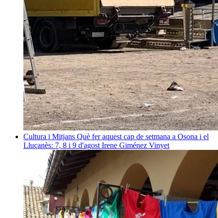
Cultura i Mitjans
Què fer aquest cap de setmana a Osona i el
Lluçanès: 7, 8 i 9 d'agost
Irene Giménez Vinyet