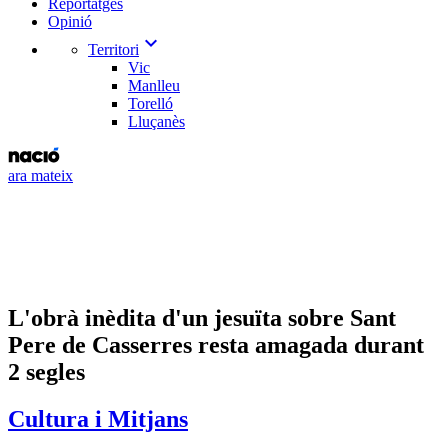
Reportatges
Opinió
expand_more
Territori
Vic
Manlleu
Torelló
Lluçanès
ara mateix
L'obrà inèdita d'un jesuïta sobre Sant
Pere de Casserres resta amagada durant
2 segles
Cultura i Mitjans