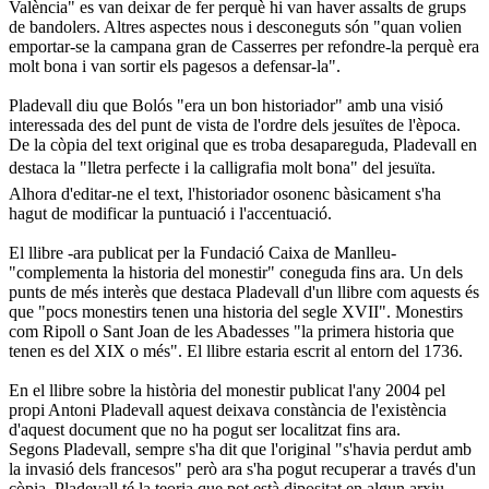
València" es van deixar de fer perquè hi van haver assalts de grups
de bandolers. Altres aspectes nous i desconeguts són "quan volien
emportar-se la campana gran de Casserres per refondre-la perquè era
molt bona i van sortir els pagesos a defensar-la".
Pladevall diu que Bolós "era un bon historiador" amb una visió
interessada des del punt de vista de l'ordre dels jesuïtes de l'època.
De la còpia del text original que es troba desapareguda, Pladevall en
destaca la "lletra perfecte i la calligrafia molt bona" del jesuïta.
Alhora d'editar-ne el text, l'historiador osonenc bàsicament s'ha
hagut de modificar la puntuació i l'accentuació.
El llibre -ara publicat per la Fundació Caixa de Manlleu-
"complementa la historia del monestir" coneguda fins ara. Un dels
punts de més interès que destaca Pladevall d'un llibre com aquests és
que "pocs monestirs tenen una historia del segle XVII". Monestirs
com Ripoll o Sant Joan de les Abadesses "la primera historia que
tenen es del XIX o més". El llibre estaria escrit al entorn del 1736.
En el llibre sobre la història del monestir publicat l'any 2004 pel
propi Antoni Pladevall aquest deixava constància de l'existència
d'aquest document que no ha pogut ser localitzat fins ara.
Segons Pladevall, sempre s'ha dit que l'original "s'havia perdut amb
la invasió dels francesos" però ara s'ha pogut recuperar a través d'un
còpia. Pladevall té la teoria que pot està dipositat en algun arxiu