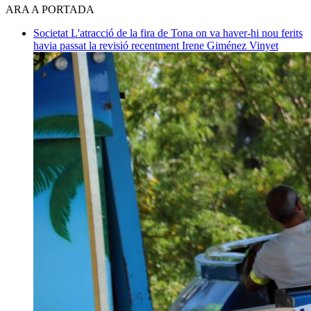
ARA A PORTADA
Societat
L'atracció de la fira de Tona on va haver-hi nou ferits
havia passat la revisió recentment
Irene Giménez Vinyet