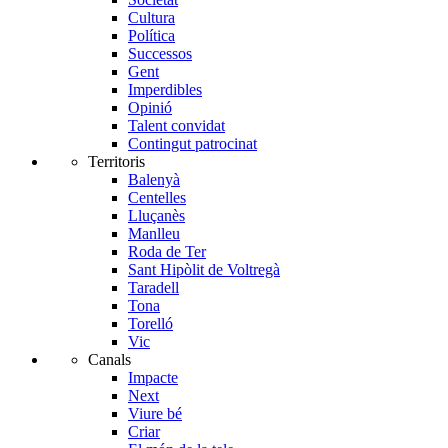
Cultura
Política
Successos
Gent
Imperdibles
Opinió
Talent convidat
Contingut patrocinat
Territoris
Balenyà
Centelles
Lluçanès
Manlleu
Roda de Ter
Sant Hipòlit de Voltregà
Taradell
Tona
Torelló
Vic
Canals
Impacte
Next
Viure bé
Criar