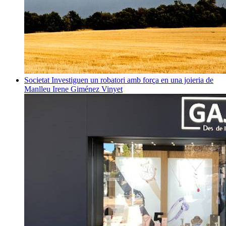
Societat
Investiguen un robatori amb força en una joieria de
Manlleu
Irene Giménez Vinyet