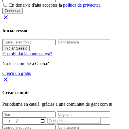
En donar-te d'alta acceptes la
política de privacitat
.
Continuar
close
Iniciar sessió
Iniciar Sessió
Has oblidat la contrasenya?
No tens compte a Osona?
Crea'n un gratis
close
Crear compte
Periodisme
en català
, gràcies a una comunitat de gent com tu