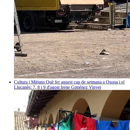
Cultura i Mitjans
Què fer aquest cap de setmana a Osona i el
Lluçanès: 7, 8 i 9 d'agost
Irene Giménez Vinyet