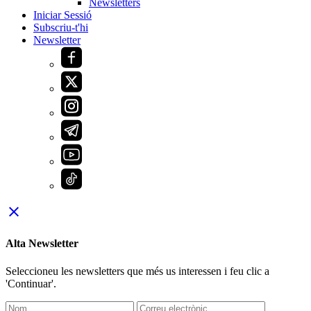
Newsletters
Iniciar Sessió
Subscriu-t'hi
Newsletter
close
Alta Newsletter
Seleccioneu les newsletters que més us interessen i feu clic a
'Continuar'.