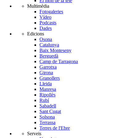
El món de la tele
Multimèdia
Fotogaleries
Vídeo
Podcasts
Dades
Edicions
Osona
Catalunya
Baix Monteseny
Berguedà
Camp de Tarragona
Garrotxa
Girona
Granollers
Lleida
Manresa
Ripollès
Rubí
Sabadell
Sant Cugat
Solsona
Terrassa
Terres de l'Ebre
Serveis