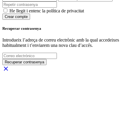
He llegit i entenc la política de privacitat
Crear compte
Recuperar contrasenya
Introdueix l’adreça de correu electrònic amb la qual accedeixes
habitualment i t’enviarem una nova clau d’accés.
Recuperar contrasenya
close