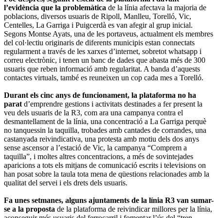
l’evidència que la problemàtica
de la línia afectava la majoria de
poblacions, diversos usuaris de Ripoll, Manlleu, Torelló, Vic,
Centelles, La Garriga i Puigcerdà es van afegir al grup inicial.
Segons Montse Ayats, una de les portaveus, actualment els membres
del col·lectiu originaris de diferents municipis estan connectats
regularment a través de les xarxes d’internet, sobretot whatsapp i
correu electrònic, i tenen un banc de dades que abasta més de 300
usuaris que reben informació amb regularitat. A banda d’aquests
contactes virtuals, també es reuneixen un cop cada mes a Torelló.
Durant els cinc anys de funcionament, la plataforma no ha
parat
d’emprendre gestions i activitats destinades a fer present la
veu dels usuaris de la R3, com ara una campanya contra el
desmantellament de la línia, una concentració a La Garriga perquè
no tanquessin la taquilla, trobades amb cantades de corrandes, una
castanyada reivindicativa, una protesta amb motiu dels dos anys
sense ascensor a l’estació de Vic, la campanya “Comprem a
taquilla”, i moltes altres concentracions, a més de sovintejades
aparicions a tots els mitjans de comunicació escrits i televisions on
han posat sobre la taula tota mena de qüestions relacionades amb la
qualitat del servei i els drets dels usuaris.
Fa unes setmanes, alguns ajuntaments de la línia R3 van sumar-
se a la proposta
de la plataforma de reivindicar millores per la línia,
aconseguir més usuaris del ferrocarril i fomentar l’ús del “tren