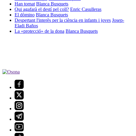
Han tornat
Blanca Busquets
Qui agafarà el destí pel coll?
Enric Casulleras
El dòmino
Blanca Busquets
Despertant l'interès per la ciència en infants i joves
Josep-
Eladi Baños
La «protecció» de la dona
Blanca Busquets