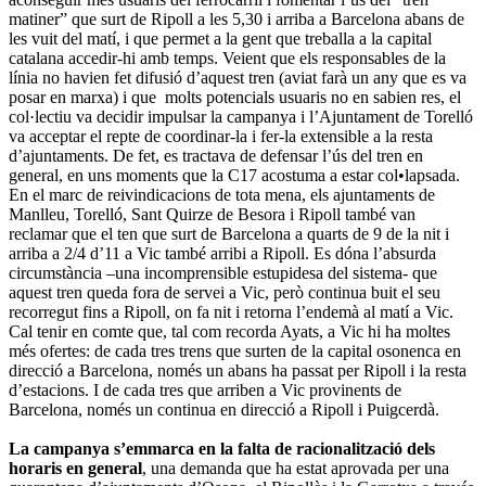
matiner” que surt de Ripoll a les 5,30 i arriba a Barcelona abans de
les vuit del matí, i que permet a la gent que treballa a la capital
catalana accedir-hi amb temps. Veient que els responsables de la
línia no havien fet difusió d’aquest tren (aviat farà un any que es va
posar en marxa) i que molts potencials usuaris no en sabien res, el
col·lectiu va decidir impulsar la campanya i l’Ajuntament de Torelló
va acceptar el repte de coordinar-la i fer-la extensible a la resta
d’ajuntaments. De fet, es tractava de defensar l’ús del tren en
general, en uns moments que la C17 acostuma a estar col•lapsada.
En el marc de reivindicacions de tota mena, els ajuntaments de
Manlleu, Torelló, Sant Quirze de Besora i Ripoll també van
reclamar que el ten que surt de Barcelona a quarts de 9 de la nit i
arriba a 2/4 d’11 a Vic també arribi a Ripoll. Es dóna l’absurda
circumstància –una incomprensible estupidesa del sistema- que
aquest tren queda fora de servei a Vic, però continua buit el seu
recorregut fins a Ripoll, on fa nit i retorna l’endemà al matí a Vic.
Cal tenir en comte que, tal com recorda Ayats, a Vic hi ha moltes
més ofertes: de cada tres trens que surten de la capital osonenca en
direcció a Barcelona, només un abans ha passat per Ripoll i la resta
d’estacions. I de cada tres que arriben a Vic provinents de
Barcelona, només un continua en direcció a Ripoll i Puigcerdà.
La campanya s’emmarca en la falta de racionalització dels
horaris en general
, una demanda que ha estat aprovada per una