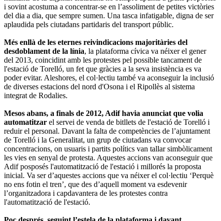
i sovint acostuma a concentrar-se en l’assoliment de petites victòries
del dia a dia, que sempre sumen. Una tasca infatigable, digna de ser
aplaudida pels ciutadans partidaris del transport públic.
Més enllà de les eternes reivindicacions majoritàries del
desdoblament de la línia
, la plataforma cívica va néixer el gener
del 2013, coincidint amb les protestes pel possible tancament de
l'estació de Torelló, un fet que gràcies a la seva insistència es va
poder evitar. Aleshores, el col·lectiu també va aconseguir la inclusió
de diverses estacions del nord d'Osona i el Ripollès al sistema
integrat de Rodalies.
Mesos abans, a finals de 2012, Adif havia anunciat que volia
automatitzar
el servei de venda de bitllets de l'estació de Torelló i
reduir el personal. Davant la falta de competències de l’ajuntament
de Torelló i la Generalitat, un grup de ciutadans va convocar
concentracions, on usuaris i partits polítics van tallar simbòlicament
les vies en senyal de protesta. Aquestes accions van aconseguir que
Adif posposés l'automatització de l'estació i millorés la proposta
inicial. Va ser d’aquestes accions que va néixer el col·lectiu ‘Perquè
no ens fotin el tren’, que des d’aquell moment va esdevenir
l’organitzadora i capdavantera de les protestes contra
l'automatització de l'estació.
Poc després, seguint l’estela de la plataforma i davant