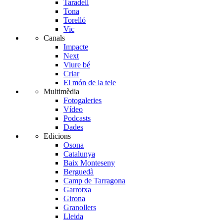
Taradell
Tona
Torelló
Vic
Canals
Impacte
Next
Viure bé
Criar
El món de la tele
Multimèdia
Fotogaleries
Vídeo
Podcasts
Dades
Edicions
Osona
Catalunya
Baix Monteseny
Berguedà
Camp de Tarragona
Garrotxa
Girona
Granollers
Lleida