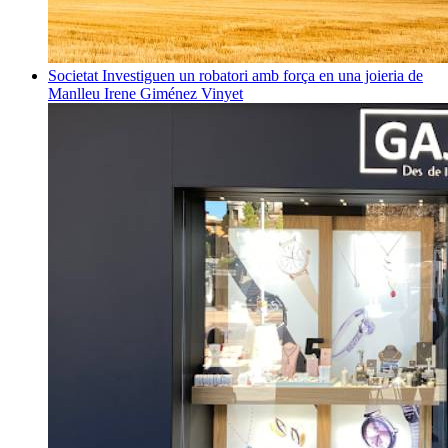
Societat
Investiguen un robatori amb força en una joieria de
Manlleu
Irene Giménez Vinyet