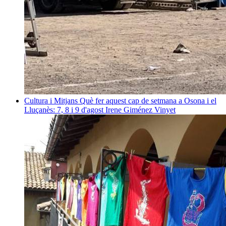
Cultura i Mitjans
Què fer aquest cap de setmana a Osona i el
Lluçanès: 7, 8 i 9 d'agost
Irene Giménez Vinyet