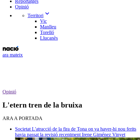
Reportatges
Opinió
expand_more
Territori
Vic
Manlleu
Torelló
Lluçanès
ara mateix
Opinió
​L'etern tren de la bruixa
ARA A PORTADA
Societat
L'atracció de la fira de Tona on va haver-hi nou ferits
havia passat la revisió recentment
Irene Giménez Vinyet