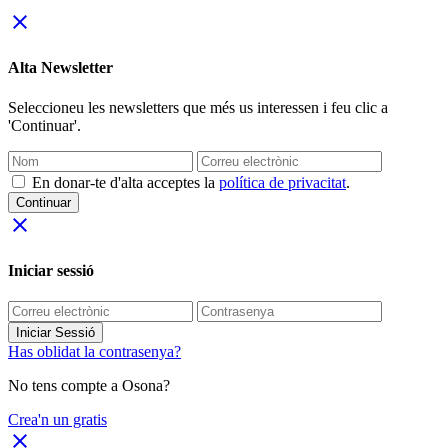
close
Alta Newsletter
Seleccioneu les newsletters que més us interessen i feu clic a
'Continuar'.
En donar-te d'alta acceptes la
política de privacitat
.
Continuar
close
Iniciar sessió
Iniciar Sessió
Has oblidat la contrasenya?
No tens compte a Osona?
Crea'n un gratis
close