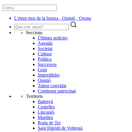
​L'etern tren de la bruixa · Opinió · Osona
Seccions
Últimes notícies
Agenda
Societat
Cultura
Política
Successos
Gent
Imperdibles
Opinió
Talent convidat
Contingut patrocinat
Territoris
Balenyà
Centelles
Lluçanès
Manlleu
Roda de Ter
Sant Hipòlit de Voltregà