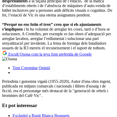
despreniments
a la façana principal de l’estació, de la manca
d’establiments oberts i de l’absència de màquines d’auto-venda de
bitllet inclusives per a persones amb dèficits visuals o cognitius. De
fet, l’estació de Vic és una eterna assignatura pendent.
“Perquè no ens fotin el tren” creu que si els ajuntaments
s’impliquen
i hi ha voluntat de arreglar les coses, tard o d’hora se
solucionen. A Centelles, per exemple es fan obres d’adequació per
arreglar lavabos, arreglar l’enllumenat i solucionar una part
senyalització per invidents. La feina de formiga dels batalladors
usuaris de la R3 mereix el reconeixement i el suport de tothom.
Escull Osona com la teva font preferida de Google
Toni Coromina
Opinió
Periodista i guionista vigatà (1955-2020). Autor d'una obra ingent,
publicada en mitjans comarcals i nacionals i llibres d'assaig i de
ficció, era el personatge més destacat de la "generació de rebels i
bromistes del Cafè Vic".
Et pot interessar
Escàndol a Rupit
Blanca Busquets