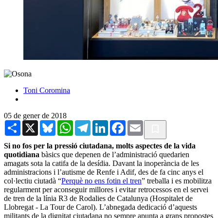
Toni Coromina
05 de gener de 2018
Share
X
Bluesky
WhatsApp
Telegram
LinkedIn
Facebook
Email
Si no fos per la pressió ciutadana, molts aspectes de la vida
quotidiana
bàsics que depenen de l’administració quedarien
amagats sota la catifa de la desídia. Davant la inoperància de les
administracions i l’autisme de Renfe i Adif, des de fa cinc anys el
col·lectiu ciutadà “
Perquè no ens fotin el tren
” treballa i es mobilitza
regularment per aconseguir millores i evitar retrocessos en el servei
de tren de la línia R3 de Rodalies de Catalunya (Hospitalet de
Llobregat - La Tour de Carol). L’abnegada dedicació d’aquests
militants de la dignitat ciutadana no sempre apunta a grans propostes