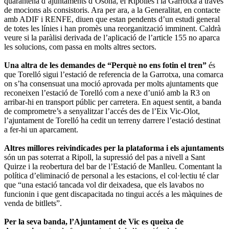
quarantena d’ajuntaments d’Osona, el Ripollès i la Garrotxa a través
de mocions als consistoris. Ara per ara, a la Generalitat, en contacte
amb ADIF i RENFE, diuen que estan pendents d’un estudi general
de totes les línies i han promès una reorganització imminent. Caldrà
veure si la paràlisi derivada de l’aplicació de l’article 155 no aparca
les solucions, com passa en molts altres sectors.
Una altra de les demandes de “Perquè no ens fotin el tren”
és
que Torelló sigui l’estació de referencia de la Garrotxa, una comarca
on s’ha consensuat una moció aprovada per molts ajuntaments que
reconeixen l’estació de Torelló com a nexe d’unió amb la R3 on
arribar-hi en transport públic per carretera. En aquest sentit, a banda
de comprometre’s a senyalitzar l’accés des de l’Eix Vic-Olot,
l’ajuntament de Torelló ha cedit un terreny darrere l’estació destinat
a fer-hi un aparcament.
Altres millores reivindicades per la plataforma i els ajuntaments
són un pas soterrat a Ripoll, la supressió del pas a nivell a Sant
Quirze i la reobertura del bar de l’Estació de Manlleu. Comentant la
política d’eliminació de personal a les estacions, el col·lectiu té clar
que “una estació tancada vol dir deixadesa, que els lavabos no
funcionin i que gent discapacitada no tingui accés a les màquines de
venda de bitllets”.
Per la seva banda, l’Ajuntament de Vic es queixa de