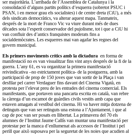
ser majoritària. L’arribada de l’Assemblea de Catalunya i la
consolidació d’alguns partits polítics d’esquerra (sobretot PSUC i
PSAN, i en menor grau els socialistes) i de centre dreta (CiU), a més
dels sindicats democràtics, va alterar aquest mapa. Tanmateix,
després de la mort de Franco Vic va viure durant més de dues
dècades sota l’esperit conservador del pujolisme, tot i que a CiU hi
van confluir des d’antics franquistes moderats fins a
socialdemòcrates. Les esquerres mai van agafar les regnes del
govern municipal.
Els primers moviments crítics amb la dictadura
en forma de
manifestació no es van visualitzar fins vint anys després de la fi de la
guerra. L’any 61, es va organitzar la primera manifestació
reivindicativa –no estrictament política- de la postguerra, amb la
participació de prop de 150 joves que van sortir de la Plaça i van
desfilar pel carrer Verdaguer fins davant del Cinema Vigatà, en
protesta per l’elevat preu de les entrades del cinema comercial. Els
manifestants, que portaven una pancarta escrita en català, van rebre
la càrrega d’un escamot de guàrdies civils vestits amb capa que
estaven amagats al vestíbul del cinema. Hi va haver mitja dotzena de
detinguts que van ser retinguts una estona a l’Ajuntament, i que al
cap de poc van ser posats en llibertat. La primavera del 70 els
alumnes de l’Institut Jaume Callís van muntar una manifestació per
protestar per la manca d’enllumenat als accessos de l’Institut i pel
perill que això suposava per la seguretat de les noies que acudien al