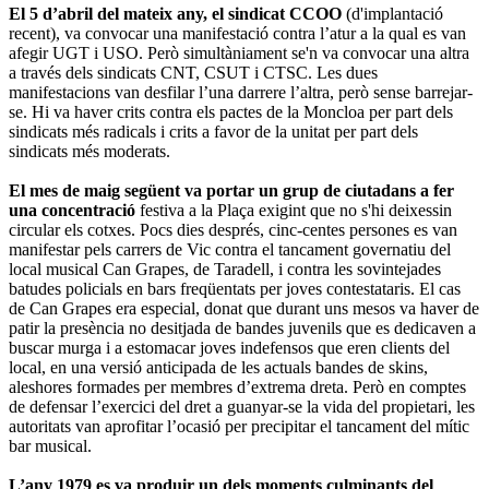
El 5 d’abril del mateix any, el sindicat CCOO
(d'implantació
recent), va convocar una manifestació contra l’atur a la qual es van
afegir UGT i USO. Però simultàniament se'n va convocar una altra
a través dels sindicats CNT, CSUT i CTSC. Les dues
manifestacions van desfilar l’una darrere l’altra, però sense barrejar-
se. Hi va haver crits contra els pactes de la Moncloa per part dels
sindicats més radicals i crits a favor de la unitat per part dels
sindicats més moderats.
El mes de maig següent va portar un grup de ciutadans a fer
una concentració
festiva a la Plaça exigint que no s'hi deixessin
circular els cotxes. Pocs dies després, cinc-centes persones es van
manifestar pels carrers de Vic contra el tancament governatiu del
local musical Can Grapes, de Taradell, i contra les sovintejades
batudes policials en bars freqüentats per joves contestataris. El cas
de Can Grapes era especial, donat que durant uns mesos va haver de
patir la presència no desitjada de bandes juvenils que es dedicaven a
buscar murga i a estomacar joves indefensos que eren clients del
local, en una versió anticipada de les actuals bandes de skins,
aleshores formades per membres d’extrema dreta. Però en comptes
de defensar l’exercici del dret a guanyar-se la vida del propietari, les
autoritats van aprofitar l’ocasió per precipitar el tancament del mític
bar musical.
L’any 1979 es va produir un dels moments culminants del