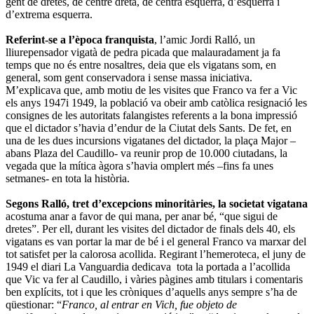
gent de dretes, de centre dreta, de centra esquerra, d’esquerra i
d’extrema esquerra.
Referint-se a l’època franquista
, l’amic Jordi Ralló, un
lliurepensador vigatà de pedra picada que malauradament ja fa
temps que no és entre nosaltres, deia que els vigatans som, en
general, som gent conservadora i sense massa iniciativa.
M’explicava que, amb motiu de les visites que Franco va fer a Vic
els anys 1947i 1949, la població va obeir amb catòlica resignació les
consignes de les autoritats falangistes referents a la bona impressió
que el dictador s’havia d’endur de la Ciutat dels Sants. De fet, en
una de les dues incursions vigatanes del dictador, la plaça Major –
abans Plaza del Caudillo- va reunir prop de 10.000 ciutadans, la
vegada que la mítica àgora s’havia omplert més –fins fa unes
setmanes- en tota la història.
Segons Ralló, tret d’excepcions minoritàries, la societat vigatana
acostuma anar a favor de qui mana, per anar bé, “que sigui de
dretes”. Per ell, durant les visites del dictador de finals dels 40, els
vigatans es van portar la mar de bé i el general Franco va marxar del
tot satisfet per la calorosa acollida. Regirant l’hemeroteca, el juny de
1949 el diari La Vanguardia dedicava tota la portada a l’acollida
que Vic va fer al Caudillo, i vàries pàgines amb titulars i comentaris
ben explícits, tot i que les cròniques d’aquells anys sempre s’ha de
qüestionar: “
Franco, al entrar en Vich, fue objeto de