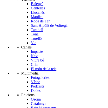
Balenyà
Centelles
Lluçanès
Manlleu
Roda de Ter
Sant Hipòlit de Voltregà
Taradell
Tona
Torelló
Vic
Canals
Impacte
Next
Viure bé
Criar
El món de la tele
Multimèdia
Fotogaleries
Vídeo
Podcasts
Dades
Edicions
Osona
Catalunya
Baix Monteseny