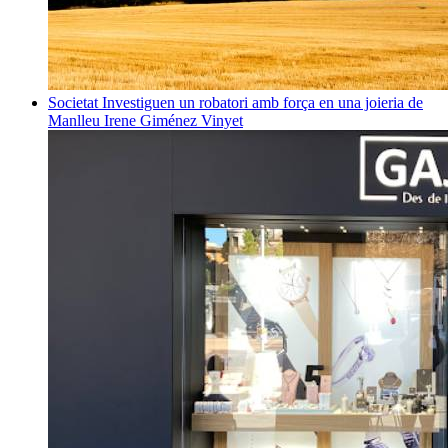
Societat
Investiguen un robatori amb força en una joieria de
Manlleu
Irene Giménez Vinyet