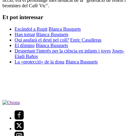
ficció, era el personatge més destacat de la "generació de rebels i
bromistes del Cafè Vic".
Et pot interessar
Escàndol a Rupit
Blanca Busquets
Han tornat
Blanca Busquets
Qui agafarà el destí pel coll?
Enric Casulleras
El dòmino
Blanca Busquets
Despertant l'interès per la ciència en infants i joves
Josep-
Eladi Baños
La «protecció» de la dona
Blanca Busquets