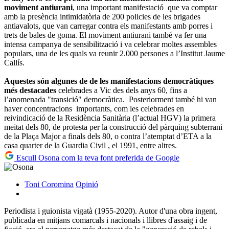
moviment antiurani
, una important manifestació que va comptar
amb la presència intimidatòria de 200 policies de les brigades
antiavalots, que van carregar contra els manifestants amb porres i
trets de bales de goma. El moviment antiurani també va fer una
intensa campanya de sensibilització i va celebrar moltes assembles
populars, una de les quals va reunir 2.000 persones a l’Institut Jaume
Callís.
Aquestes són algunes de de les manifestacions democràtiques
més destacades
celebrades a Vic des dels anys 60, fins a
l’anomenada "transició" democràtica. Posteriorment també hi van
haver concentracions importants, com les celebrades en
reivindicació de la Residència Sanitària (l’actual HGV) la primera
meitat dels 80, de protesta per la construcció del pàrquing subterrani
de la Plaça Major a finals dels 80, o contra l’atemptat d’ETA a la
casa quarter de la Guardia Civil , el 1991, entre altres.
Escull Osona com la teva font preferida de Google
Toni Coromina
Opinió
Periodista i guionista vigatà (1955-2020). Autor d'una obra ingent,
publicada en mitjans comarcals i nacionals i llibres d'assaig i de