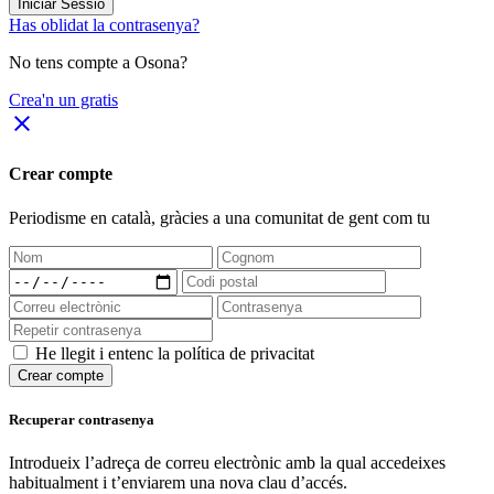
Iniciar Sessió
Has oblidat la contrasenya?
No tens compte a Osona?
Crea'n un gratis
close
Crear compte
Periodisme
en català
, gràcies a una comunitat de gent com tu
He llegit i entenc la política de privacitat
Crear compte
Recuperar contrasenya
Introdueix l’adreça de correu electrònic amb la qual accedeixes
habitualment i t’enviarem una nova clau d’accés.