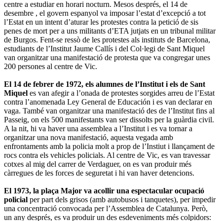
centre a estudiar en horari nocturn. Mesos després, el 14 de
desembre , el govern espanyol va imposar l’estat d’excepció a tot
l’Estat en un intent d’aturar les protestes contra la petició de sis
penes de mort per a uns militants d’ETA jutjats en un tribunal militar
de Burgos. Fent-se ressò de les protestes als instituts de Barcelona,
estudiants de l’Institut Jaume Callís i del Col·legi de Sant Miquel
van organitzar una manifestació de protesta que va congregar unes
200 persones al centre de Vic.
El 14 de febrer de 1972, els alumnes de l’Institut i els de Sant
Miquel
es van afegir a l’onada de protestes sorgides arreu de l’Estat
contra l’anomenada Ley General de Educación i es van declarar en
vaga. També van organitzar una manifestació des de l’Institut fins al
Passeig, on els 500 manifestants van ser dissolts per la guàrdia civil.
A la nit, hi va haver una assemblea a l’Institut i es va tornar a
organitzar una nova manifestació, aquesta vegada amb
enfrontaments amb la policia molt a prop de l’Instiut i llançament de
rocs contra els vehicles policials. Al centre de Vic, es van travessar
cotxes al mig del carrer de Verdaguer, on es van produir més
càrregues de les forces de seguretat i hi van haver detencions.
El 1973, la plaça Major va acollir una espectacular ocupació
policial
per part dels grisos (amb autobusos i tanquetes), per impedir
una concentració convocada per l’Assemblea de Catalunya. Però,
un any després, es va produir un des esdeveniments més colpidors: