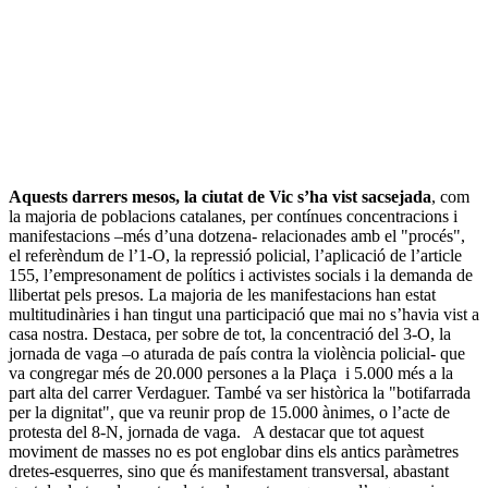
Aquests darrers mesos, la ciutat de Vic s’ha vist sacsejada
, com
la majoria de poblacions catalanes, per contínues concentracions i
manifestacions –més d’una dotzena- relacionades amb el "procés",
el referèndum de l’1-O, la repressió policial, l’aplicació de l’article
155, l’empresonament de polítics i activistes socials i la demanda de
llibertat pels presos. La majoria de les manifestacions han estat
multitudinàries i han tingut una participació que mai no s’havia vist a
casa nostra. Destaca, per sobre de tot, la concentració del 3-O, la
jornada de vaga –o aturada de país contra la violència policial- que
va congregar més de 20.000 persones a la Plaça i 5.000 més a la
part alta del carrer Verdaguer. També va ser històrica la "botifarrada
per la dignitat", que va reunir prop de 15.000 ànimes, o l’acte de
protesta del 8-N, jornada de vaga. A destacar que tot aquest
moviment de masses no es pot englobar dins els antics paràmetres
dretes-esquerres, sino que és manifestament transversal, abastant