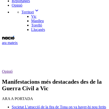
Reportatges
Opinió
expand_more
Territori
Vic
Manlleu
Torelló
Lluçanès
ara mateix
Opinió
Manifestacions més destacades des de la
Guerra Civil a Vic
ARA A PORTADA
Societat
L'atracció de la fira de Tona on va haver-hi nou ferits