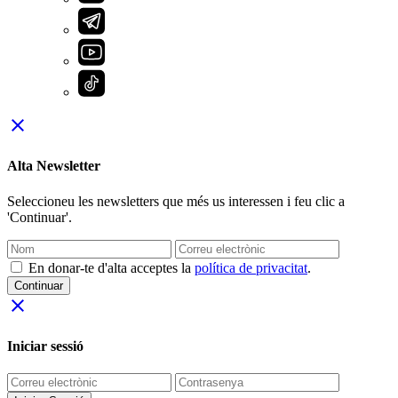
close
Alta Newsletter
Seleccioneu les newsletters que més us interessen i feu clic a
'Continuar'.
En donar-te d'alta acceptes la
política de privacitat
.
Continuar
close
Iniciar sessió