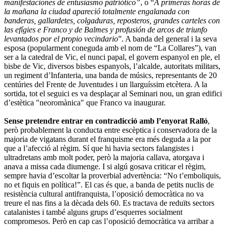
manifestaciones de entusiasmo patriótico”
, o “
A primeras horas de
la mañana la ciudad apareció totalmente engalanada con
banderas, gallardetes, colgaduras, reposteros, grandes carteles con
las efígies e Franco y de Balmes y profusión de arcos de triunfo
levantados por el propio vecindario
”. A banda del general i la seva
esposa (popularment coneguda amb el nom de “La Collares”), van
ser a la catedral de Vic, el nunci papal, el govern espanyol en ple, el
bisbe de Vic, diversos bisbes espanyols, l’alcalde, autoritats militars,
un regiment d’Infanteria, una banda de músics, representants de 20
centúries del Frente de Juventudes i un llarguíssim etcètera. A la
sortida, tot el seguici es va desplaçar al Seminari nou, un gran edifici
d’estètica "neoromànica" que Franco va inaugurar.
Sense pretendre entrar en contradicció amb l’enyorat Ralló
,
però probablement la conducta entre escèptica i conservadora de la
majoria de vigatans durant el franquisme era més deguda a la por
que a l’afecció al règim. Sí que hi havia sectors falangistes i
ultradretans amb molt poder, però la majoria callava, atorgava i
anava a missa cada diumenge. I si algú gosava criticar el règim,
sempre havia d’escoltar la proverbial advertència: “No t’emboliquis,
no et fiquis en política!”. El cas és que, a banda de petits nuclis de
resistència cultural antifranquista, l’oposició democràtica no va
treure el nas fins a la dècada dels 60. Es tractava de reduïts sectors
catalanistes i també alguns grups d’esquerres socialment
compromesos. Però en cap cas l’oposició democràtica va arribar a