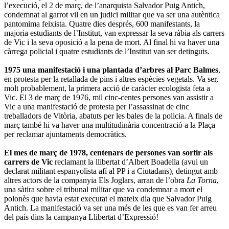
l’execució, el 2 de març, de l’anarquista Salvador Puig Antich,
condemnat al garrot vil en un judici militar que va ser una autèntica
pantomima feixista. Quatre dies després, 600 manifestants, la
majoria estudiants de l’Institut, van expressar la seva ràbia als carrers
de Vic i la seva oposició a la pena de mort. Al final hi va haver una
càrrega policial i quatre estudiants de l’Institut van ser detinguts.
1975 una manifestació i una plantada d’arbres al Parc Balmes
,
en protesta per la retallada de pins i altres espècies vegetals. Va ser,
molt probablement, la primera acció de caràcter ecologista feta a
Vic. El 3 de març de 1976, mil cinc-centes persones van assistir a
Vic a una manifestació de protesta per l’assassinat de cinc
treballadors de Vitòria, abatuts per les bales de la policia. A finals de
març també hi va haver una multitudinària concentració a la Plaça
per reclamar ajuntaments democràtics.
El mes de març de 1978, centenars de persones van sortir als
carrers de Vic
reclamant la llibertat d’Albert Boadella (avui un
declarat militant espanyolista afí al PP i a Ciutadans), detingut amb
altres actors de la companyia Els Joglars, arran de l’obra
La Torna
,
una sàtira sobre el tribunal militar que va condemnar a mort el
polonès que havia estat executat el mateix dia que Salvador Puig
Antich. La manifestació va ser una més de les que es van fer arreu
del país dins la campanya Llibertat d’Expressió!