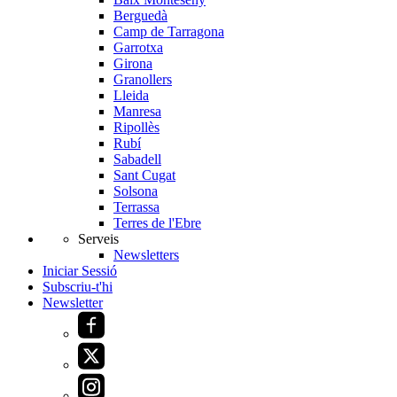
Berguedà
Camp de Tarragona
Garrotxa
Girona
Granollers
Lleida
Manresa
Ripollès
Rubí
Sabadell
Sant Cugat
Solsona
Terrassa
Terres de l'Ebre
Serveis
Newsletters
Iniciar Sessió
Subscriu-t'hi
Newsletter