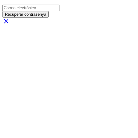
Recuperar contrasenya
close