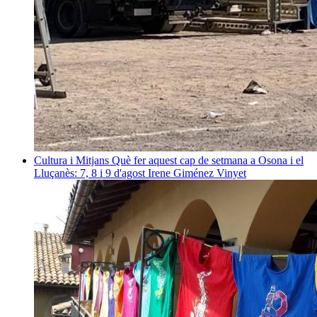
Cultura i Mitjans
Què fer aquest cap de setmana a Osona i el
Lluçanès: 7, 8 i 9 d'agost
Irene Giménez Vinyet