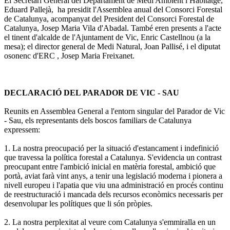
El Secretari General del Departament de Medi Ambient i Habitatge,
Eduard Pallejà, ha presidit l'Assemblea anual del Consorci Forestal
de Catalunya, acompanyat del President del Consorci Forestal de
Catalunya, Josep Maria Vila d'Abadal. També eren presents a l'acte
el tinent d'alcalde de l'Ajuntament de Vic, Enric Castellnou (a la
mesa); el director general de Medi Natural, Joan Pallisé, i el diputat
osonenc d'ERC , Josep Maria Freixanet.
DECLARACIÓ DEL PARADOR DE VIC - SAU
Reunits en Assemblea General a l'entorn singular del Parador de Vic
- Sau, els representants dels boscos familiars de Catalunya
expressem:
1. La nostra preocupació per la situació d'estancament i indefinició
que travessa la política forestal a Catalunya. S'evidencia un contrast
preocupant entre l'ambició inicial en matèria forestal, ambició que
portà, aviat farà vint anys, a tenir una legislació moderna i pionera a
nivell europeu i l'apatia que viu una administració en procés continu
de reestructuració i mancada dels recursos econòmics necessaris per
desenvolupar les polítiques que li són pròpies.
2. La nostra perplexitat al veure com Catalunya s'emmiralla en un