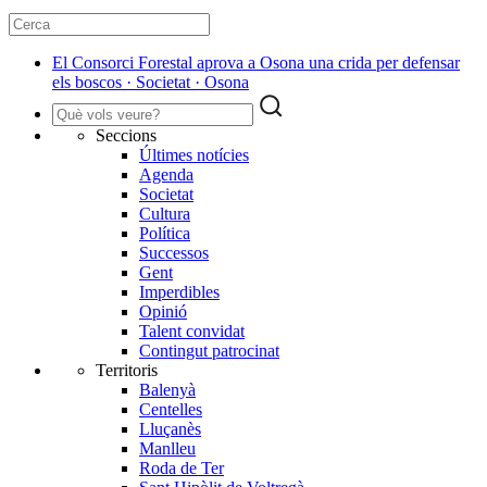
El Consorci Forestal aprova a Osona una crida per defensar
els boscos · Societat · Osona
Seccions
Últimes notícies
Agenda
Societat
Cultura
Política
Successos
Gent
Imperdibles
Opinió
Talent convidat
Contingut patrocinat
Territoris
Balenyà
Centelles
Lluçanès
Manlleu
Roda de Ter