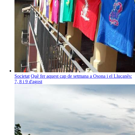
Societat
Què fer aquest cap de setmana a Osona i el Lluçanès:
7, 8 i 9 d'agost