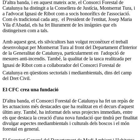
D'altra banda, i en aquest mateix acte, el Consorci Forestal de
Catalunya ha distingit a la Consellera de Justícia, Montserrat Tura, i
a l'advocat Ignasi de Ribot com a socis honorífics de l'associació.
Com és tradicional cada any, el President de l'entitat, Josep Maria
Vila d'Abadal, els ha fet lliurament de les insígnies que els
distingeixen com a tals.
Amb aquest gest, els silvicultors han volgut reconèixer el treball
desenvolupat per Montserrat Tura al front del Departament d'Interior
de la Generalitat de Catalunya, particularment en l'adopció de
mesures anti-incendis. També, la qualitat de la tasca realitzada per
Ignasi de Ribot com a collaborador del Consorci Forestal de
Catalunya en qüestions sectorials i mediambientals, dins del camp
del Dret Civil.
El CFC crea una fundació
D'altra banda, el Consorci Forestal de Catalunya ha fet un repàs de
les actuacions més destacades que ha realitzat en el decurs d'aquest
últim any. També, ha informat dels seus projectes immediats, entre
els que destaca la creació d'una nova fundació que tindrà per finalitat
divulgar aspectes mediambientals i culturals dels boscos i el món
forestal en general.