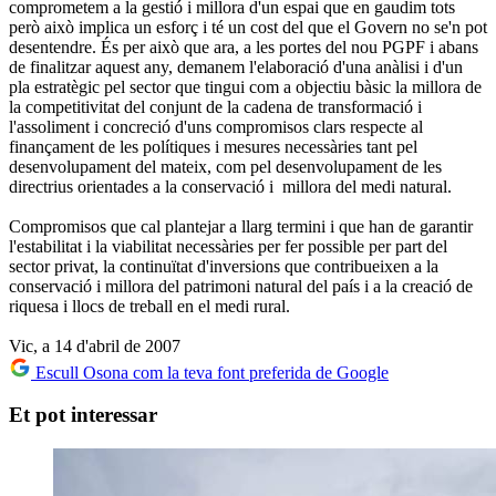
comprometem a la gestió i millora d'un espai que en gaudim tots
però això implica un esforç i té un cost del que el Govern no se'n pot
desentendre. És per això que ara, a les portes del nou PGPF i abans
de finalitzar aquest any, demanem l'elaboració d'una anàlisi i d'un
pla estratègic pel sector que tingui com a objectiu bàsic la millora de
la competitivitat del conjunt de la cadena de transformació i
l'assoliment i concreció d'uns compromisos clars respecte al
finançament de les polítiques i mesures necessàries tant pel
desenvolupament del mateix, com pel desenvolupament de les
directrius orientades a la conservació i millora del medi natural.
Compromisos que cal plantejar a llarg termini i que han de garantir
l'estabilitat i la viabilitat necessàries per fer possible per part del
sector privat, la continuïtat d'inversions que contribueixen a la
conservació i millora del patrimoni natural del país i a la creació de
riquesa i llocs de treball en el medi rural.
Vic, a 14 d'abril de 2007
Escull Osona com la teva font preferida de Google
Et pot interessar