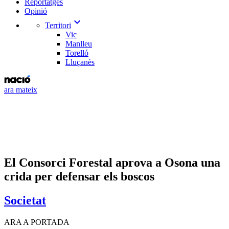
Reportatges
Opinió
expand_more
Territori
Vic
Manlleu
Torelló
Lluçanès
ara mateix
El Consorci Forestal aprova a Osona una
crida per defensar els boscos
Societat
ARA A PORTADA