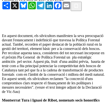
Share
X
Bluesky
WhatsApp
Telegram
LinkedIn
Facebook
Email
En aquest document, els silvicultors manifesten la seva preocupació
davant l'estancament i indefinició que travessa la Política Forestal
actual. També, recorden el paper destacat de la població rural en la
gestió del territori, element bàsic per a la conservació dels boscos.
Per recolzar aquesta tasca, consideren del tot necessari incorporar en
el pròxim Pla General de Política Forestal un pla estratègic
ambiciós pel sector. Aquest pla, fruit d'una anàlisi prèvia, hauria de
tenir com a fita principal potenciar la competitivitat dels boscos de
Catalunya tant pel que fa a la cadena de transformació de productes
forestals com en l'àmbit de la conservació i millora del medi natural.
En aquest sentit, els silvicultors reclamen "la concreció d'uns
compromisos clars respecte el finançament de les polítiques i
mesures necessàries". (veure el text íntegre adjunt de la Declaració
de Vic-Sau)
Montserrat Tura i Ignasi de Ribot, nomenats socis honorífics