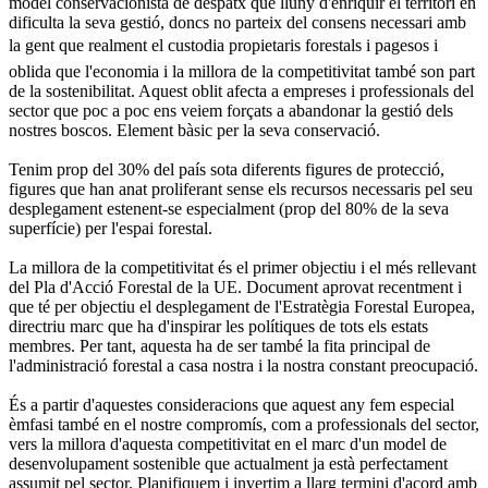
model conservacionista de despatx que lluny d'enriquir el territori en
dificulta la seva gestió, doncs no parteix del consens necessari amb
la gent que realment el custodia propietaris forestals i pagesos i
oblida que l'economia i la millora de la competitivitat també son part
de la sostenibilitat. Aquest oblit afecta a empreses i professionals del
sector que poc a poc ens veiem forçats a abandonar la gestió dels
nostres boscos. Element bàsic per la seva conservació.
Tenim prop del 30% del país sota diferents figures de protecció,
figures que han anat proliferant sense els recursos necessaris pel seu
desplegament estenent-se especialment (prop del 80% de la seva
superfície) per l'espai forestal.
La millora de la competitivitat és el primer objectiu i el més rellevant
del Pla d'Acció Forestal de la UE. Document aprovat recentment i
que té per objectiu el desplegament de l'Estratègia Forestal Europea,
directriu marc que ha d'inspirar les polítiques de tots els estats
membres. Per tant, aquesta ha de ser també la fita principal de
l'administració forestal a casa nostra i la nostra constant preocupació.
És a partir d'aquestes consideracions que aquest any fem especial
èmfasi també en el nostre compromís, com a professionals del sector,
vers la millora d'aquesta competitivitat en el marc d'un model de
desenvolupament sostenible que actualment ja està perfectament
assumit pel sector. Planifiquem i invertim a llarg termini d'acord amb