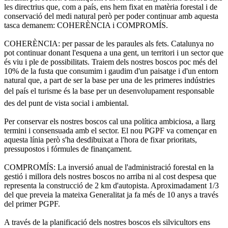
les directrius que, com a país, ens hem fixat en matèria forestal i de
conservació del medi natural però per poder continuar amb aquesta
tasca demanem: COHERÈNCIA i COMPROMÍS.
COHERÈNCIA: per passar de les paraules als fets. Catalunya no
pot continuar donant l'esquena a una gent, un territori i un sector que
és viu i ple de possibilitats. Traiem dels nostres boscos poc més del
10% de la fusta que consumim i gaudim d'un paisatge i d'un entorn
natural que, a part de ser la base per una de les primeres indústries
del país el turisme és la base per un desenvolupament responsable
des del punt de vista social i ambiental.
Per conservar els nostres boscos cal una política ambiciosa, a llarg
termini i consensuada amb el sector. El nou PGPF va començar en
aquesta línia però s'ha desdibuixat a l'hora de fixar prioritats,
pressupostos i fórmules de finançament.
COMPROMÍS: La inversió anual de l'administració forestal en la
gestió i millora dels nostres boscos no arriba ni al cost despesa que
representa la construcció de 2 km d'autopista. Aproximadament 1/3
del que preveia la mateixa Generalitat ja fa més de 10 anys a través
del primer PGPF.
A través de la planificació dels nostres boscos els silvicultors ens