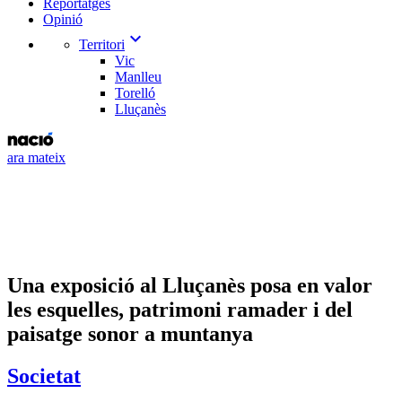
Reportatges
Opinió
expand_more
Territori
Vic
Manlleu
Torelló
Lluçanès
ara mateix
Una exposició al Lluçanès posa en valor
les esquelles, patrimoni ramader i del
paisatge sonor a muntanya
Societat