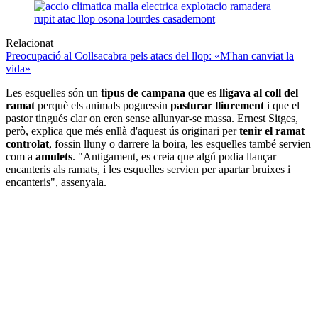
Relacionat
Preocupació al Collsacabra pels atacs del llop: «M'han canviat la
vida»
Les esquelles són un
tipus de campana
que es
lligava al coll del
ramat
perquè els animals poguessin
pasturar lliurement
i que el
pastor tingués clar on eren sense allunyar-se massa. Ernest Sitges,
però, explica que més enllà d'aquest ús originari per
tenir el ramat
controlat
, fossin lluny o darrere la boira, les esquelles també servien
com a
amulets
. "Antigament, es creia que algú podia llançar
encanteris als ramats, i les esquelles servien per apartar bruixes i
encanteris", assenyala.