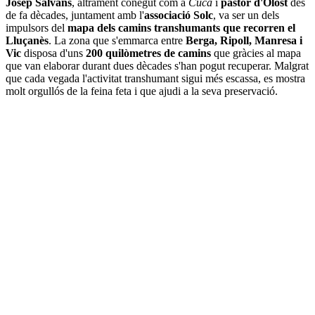
Josep Salvans
, altrament conegut com a
Cuca
i
pastor d'Olost
des
de fa dècades, juntament amb l'
associació Solc
, va ser un dels
impulsors del
mapa dels camins transhumants que recorren el
Lluçanès
. La zona que s'emmarca entre
Berga, Ripoll, Manresa i
Vic
disposa d'uns
200 quilòmetres de camins
que gràcies al mapa
que van elaborar durant dues dècades s'han pogut recuperar. Malgrat
que cada vegada l'activitat transhumant sigui més escassa, es mostra
molt orgullós de la feina feta i que ajudi a la seva preservació.