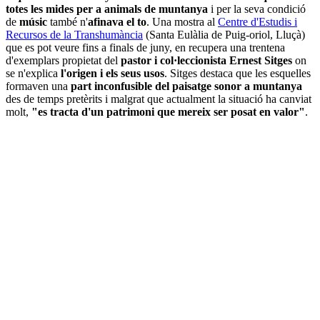
totes les mides per a animals de muntanya
i per la seva condició
de
músic
també n'
afinava el to
. Una mostra al
Centre d'Estudis i
Recursos de la Transhumància
(Santa Eulàlia de Puig-oriol, Lluçà)
que es pot veure fins a finals de juny, en recupera una trentena
d'exemplars propietat del
pastor i col·leccionista Ernest Sitges
on
se n'explica
l'origen i els seus usos
. Sitges destaca que les esquelles
formaven una
part inconfusible del paisatge sonor a muntanya
des de temps pretèrits i malgrat que actualment la situació ha canviat
molt,
"es tracta d'un patrimoni que mereix ser posat en valor"
.