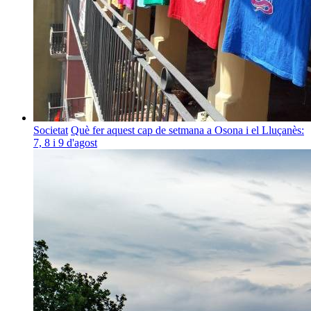
Societat
Què fer aquest cap de setmana a Osona i el Lluçanès:
7, 8 i 9 d'agost