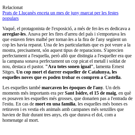
Relacionat
Prats de Lluçanès enceta un mes de juny marcat per les festes
populars
Vaqué, el protagonista de l'exposició, a més de fer-les es dedicava a
arreglar-les
. Anava per les fires d'arreu del país i s'emportava les
que estaven fetes malbé per tornar-les a la fira de l'any següent un
cop les havia reparat. Una de les particularitats que es pot veure a la
mostra, precisament, són aquest tipus de reparacions. S'aprecien
perfectament a l'esquella, però allò que distingia a l'esqueller era que
la campana sonava perfectament un cop picat el metall i soldat de
nou, destaca el pastor.
"Ara totes sonen igual"
, lamenta Ernest
Sitges.
Un cop mort el darrer esqueller de Catalunya, les
esquelles noves que es poden trobar es compren a Castella
.
Les esquelles també
marcaven les èpoques de l'any
. Un dels
moments més importants era per
Sant Isidre, el 15 de maig
, en què
es posaven les esquelles més grosses, que donarien pas a l'entrada de
l'estiu. En cas de
mort en una família
, les esquelles més bones es
retiraven i es vestia els animals amb campanes més senzilles que
havien de lluir durant tres anys, els que durava el dol, com a
homenatge al mort.