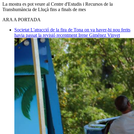
La mostra es pot veure al Centre d'Estudis i Recursos de la
Transhumància de Lluçà fins a finals de mes
ARA A PORTADA
Societat
L'atracció de la fira de Tona on va haver-hi nou ferits
havia passat la revisió recentment
Irene Giménez Vinyet