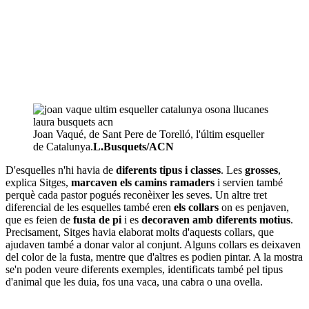
Joan Vaqué, de Sant Pere de Torelló, l'últim esqueller
de Catalunya.
L.Busquets/ACN
D'esquelles n'hi havia de
diferents tipus i classes
. Les
grosses
,
explica Sitges,
marcaven els camins ramaders
i servien també
perquè cada pastor pogués reconèixer les seves. Un altre tret
diferencial de les esquelles també eren
els collars
on es penjaven,
que es feien de
fusta de pi
i es
decoraven amb diferents motius
.
Precisament, Sitges havia elaborat molts d'aquests collars, que
ajudaven també a donar valor al conjunt. Alguns collars es deixaven
del color de la fusta, mentre que d'altres es podien pintar. A la mostra
se'n poden veure diferents exemples, identificats també pel tipus
d'animal que les duia, fos una vaca, una cabra o una ovella.