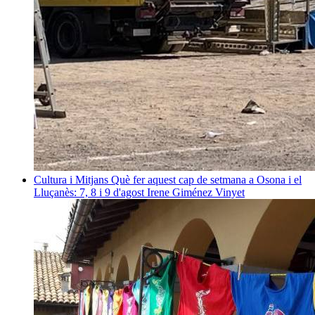
Cultura i Mitjans
Què fer aquest cap de setmana a Osona i el
Lluçanès: 7, 8 i 9 d'agost
Irene Giménez Vinyet