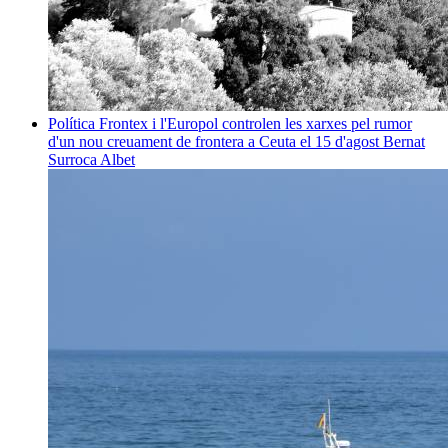
Política
Frontex i l'Europol controlen les xarxes pel rumor
d'un nou creuament de frontera a Ceuta el 15 d'agost
Bernat
Surroca Albet