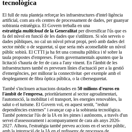
tecnològica
El full de ruta planteja reforçar les infraestructures d'intel·ligència
artificial, com ara els centres de processament de dades, per guanyar
sobirania estratègica. El Govern treballa en una
estratègia
multicloud
de la Generalitat
per diversificar l'ús que es
fa del núvol en funció de les dades que s'utilitzen. Si són serveis o
dades públiques, no cal un núvol privat propi, però amb dades del
sector mèdic o de seguretat, sí que seria més aconsellable un núvol
públic sobirà. El CTTI ja ha fet una consulta pública i té sobre la
taula propostes d'empreses. Fonts governamentals apunten que la
licitació s'hauria de fer de cara a l'any vinent. En l'àmbit de les
infraestructures també es preveuen línies d'actuació per a la gestió
d'emergències, per millorar la connectivitat -per exemple amb el
desplegament de fibra òptica pública, o la ciberseguretat.
També s'inclouen actuacions dotades en
50 milions d'euros en
l'àmbit de l'empresa
, prioritàriament al sector agroalimentari,
l'automoció, la mobilitat i el transport, les energies renovables, la
salut o el turisme. El Govern vol, en aquest sentit, "reduir
dependències externes" i avançar cap a la sobirania tecnològica.
També potenciar l'ús de la IA en les pimes i autònoms, a través d'un
servei d'assessorament i acompanyament de cara als anys 2026-
2027. Alhora, l'estratègia també preveu accions en el sector públic,
amb la integració de la IA en el redisseny de processos de