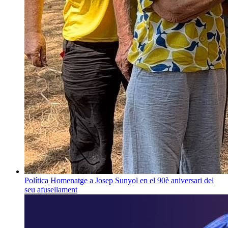
Política
Homenatge a Josep Sunyol en el 90è aniversari del
seu afusellament