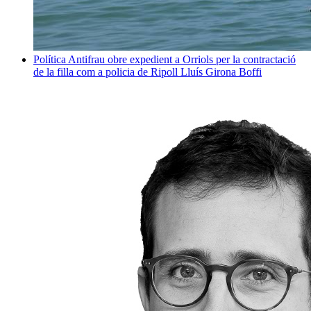
Política
Antifrau obre expedient a Orriols per la contractació
de la filla com a policia de Ripoll
Lluís Girona Boffi