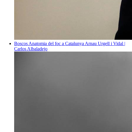
Boscos
Anatomia del foc a Catalunya
Arnau Urgell i Vidal |
Carlos Albaladejo