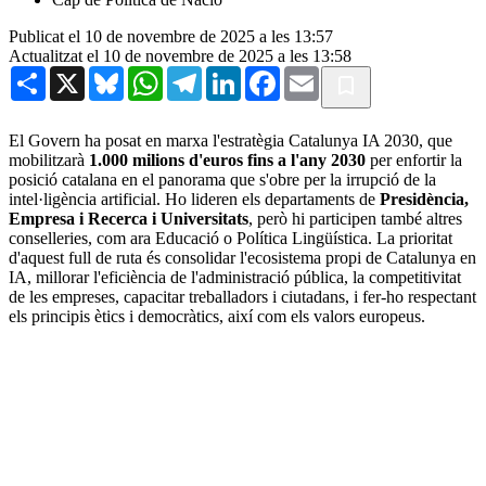
Publicat el 10 de novembre de 2025 a les 13:57
Actualitzat el 10 de novembre de 2025 a les 13:58
Share
X
Bluesky
WhatsApp
Telegram
LinkedIn
Facebook
Email
El Govern ha posat en marxa l'estratègia Catalunya IA 2030, que
mobilitzarà
1.000 milions d'euros fins a l'any 2030
per enfortir la
posició catalana en el panorama que s'obre per la irrupció de la
intel·ligència artificial. Ho lideren els departaments de
Presidència,
Empresa i Recerca i Universitats
, però hi participen també altres
conselleries, com ara Educació o Política Lingüística. La prioritat
d'aquest full de ruta és consolidar l'ecosistema propi de Catalunya en
IA, millorar l'eficiència de l'administració pública, la competitivitat
de les empreses, capacitar treballadors i ciutadans, i fer-ho respectant
els principis ètics i democràtics, així com els valors europeus.