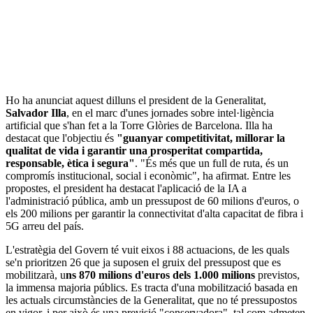
Ho ha anunciat aquest dilluns el president de la Generalitat,
Salvador Illa
, en el marc d'unes jornades sobre intel·ligència
artificial que s'han fet a la Torre Glòries de Barcelona. Illa ha
destacat que l'objectiu és
"guanyar competitivitat, millorar la
qualitat de vida i garantir una prosperitat compartida,
responsable, ètica i segura"
. "És més que un full de ruta, és un
compromís institucional, social i econòmic", ha afirmat. Entre les
propostes, el president ha destacat l'aplicació de la IA a
l'administració pública, amb un pressupost de 60 milions d'euros, o
els 200 milions per garantir la connectivitat d'alta capacitat de fibra i
5G arreu del país.
L'estratègia del Govern té vuit eixos i 88 actuacions, de les quals
se'n prioritzen 26 que ja suposen el gruix del pressupost que es
mobilitzarà, u
ns 870 milions d'euros dels 1.000 milions
previstos,
la immensa majoria públics. Es tracta d'una mobilització basada en
les actuals circumstàncies de la Generalitat, que no té pressupostos
en vigor, i per això és una previsió "conservadora", tal com admeten