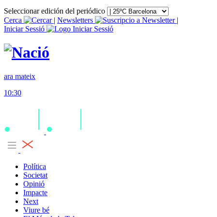
Seleccionar edición del periódico
Cerca
|
Newsletters
|
Iniciar Sessió
ara mateix
10:30
Política
Societat
Opinió
Impacte
Next
Viure bé