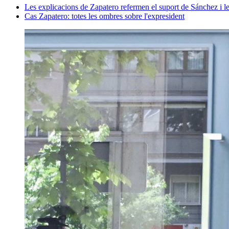
Les explicacions de Zapatero refermen el suport de Sánchez i les
Cas Zapatero: totes les ombres sobre l'expresident