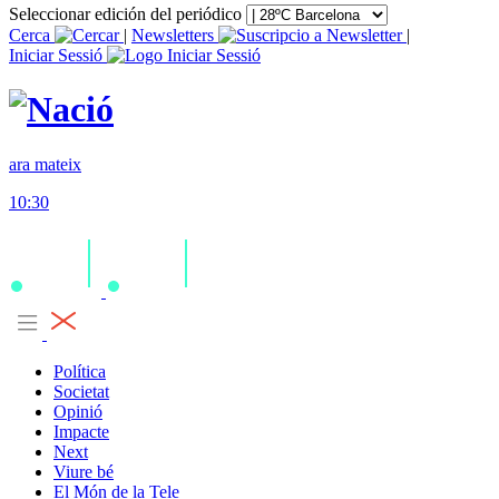
Seleccionar edición del periódico
Cerca
|
Newsletters
|
Iniciar Sessió
ara mateix
10:30
Política
Societat
Opinió
Impacte
Next
Viure bé
El Món de la Tele