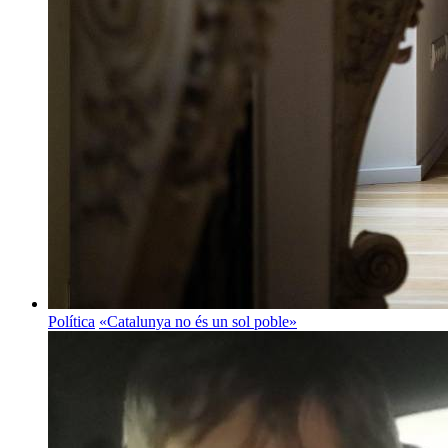
Política
«Catalunya no és un sol poble»