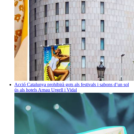
Acció
Catalunya prohibirà gots als festivals i sabons d’un sol
ús als hotels
Arnau Urgell i Vidal