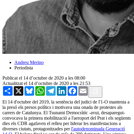
Andreu Merino
Periodista
Publicat el 14 d’octubre de 2020 a les 08:00
Actualitzat el 14 d’octubre de 2020 a les 21:53
Share
X
Bluesky
WhatsApp
Telegram
LinkedIn
Facebook
Email
El 14 d'octubre del 2019, la sentència del judici de l'1-O mantenia a
la presó els presos polítics i motivava una onada de protestes als
carrers de Catalunya. El Tsunami Democràtic -avui, desaparegut-
convocava la primera mobilització a l'aeroport del Prat i els següents
dies els CDR agafaven el relleu per liderar les manifestacions a
diverses ciutats, protagonitzades per
l'autodenominada Generació