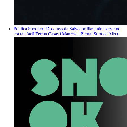
Política
Snooker | Dos anys de Salvador Illa: unir i servir no
era tan fàcil
Ferran Casas i Manresa | Bernat Surroca Albet