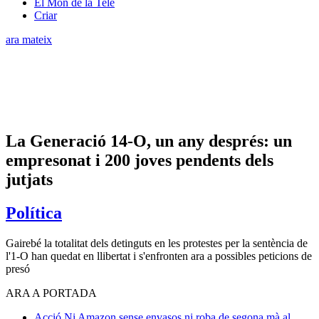
El Món de la Tele
Criar
ara mateix
La Generació 14-O, un any després: un
empresonat i 200 joves pendents dels
jutjats
Política
Gairebé la totalitat dels detinguts en les protestes per la sentència de
l'1-O han quedat en llibertat i s'enfronten ara a possibles peticions de
presó
ARA A PORTADA
Acció
Ni Amazon sense envasos ni roba de segona mà al