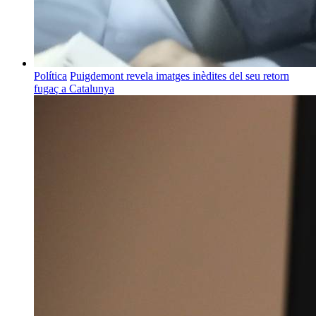
Política
Puigdemont revela imatges inèdites del seu retorn
fugaç a Catalunya