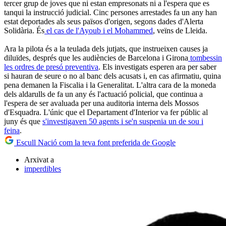
tercer grup de joves que ni estan empresonats ni a l'espera que es
tanqui la instrucció judicial. Cinc persones arrestades fa un any han
estat deportades als seus països d'origen, segons dades d'Alerta
Solidària. És
el cas de l'Ayoub i el Mohammed
, veïns de Lleida.
Ara la pilota és a la teulada dels jutjats, que instrueixen causes ja
diluïdes, després que les audiències de Barcelona i Girona
tombessin
les ordres de presó preventiva
. Els investigats esperen ara per saber
si hauran de seure o no al banc dels acusats i, en cas afirmatiu, quina
pena demanen la Fiscalia i la Generalitat. L'altra cara de la moneda
dels aldarulls de fa un any és l'actuació policial, que continua a
l'espera de ser avaluada per una auditoria interna dels Mossos
d'Esquadra. L'únic que el Departament d'Interior va fer públic al
juny és que
s'investigaven 50 agents i se'n suspenia un de sou i
feina
.
Escull Nació com la teva font preferida de Google
Arxivat a
imperdibles