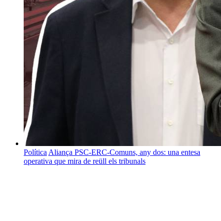
Política
Aliança PSC-ERC-Comuns, any dos: una entesa
operativa que mira de reüll els tribunals