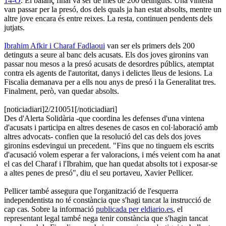
14-O
. El balanç final va ser de més de 200 detinguts. Una vintena
van passar per la presó, dos dels quals ja han estat absolts, mentre un
altre jove encara és entre reixes. La resta, continuen pendents dels
jutjats.
Ibrahim Afkir i Charaf Fadlaoui
van ser els primers dels 200
detinguts a seure al banc dels acusats. Els dos joves gironins van
passar nou mesos a la presó acusats de desordres públics, atemptat
contra els agents de l'autoritat, danys i delictes lleus de lesions. La
Fiscalia demanava per a ells nou anys de presó i la Generalitat tres.
Finalment, però, van quedar absolts.
[noticiadiari]2/210051[/noticiadiari]
Des d'Alerta Solidària -que coordina les defenses d'una vintena
d'acusats i participa en altres desenes de casos en col·laboració amb
altres advocats- confien que la resolució del cas dels dos joves
gironins esdevingui un precedent. "Fins que no tinguem els escrits
d'acusació volem esperar a fer valoracions, i més veient com ha anat
el cas del Charaf i l'Ibrahim, que han quedat absolts tot i exposar-se
a altes penes de presó", diu el seu portaveu, Xavier Pellicer.
Pellicer també assegura que l'organització de l'esquerra
independentista no té constància que s'hagi tancat la instrucció de
cap cas. Sobre la informació
publicada per eldiario.es
, el
representant legal també nega tenir constància que s'hagin tancat