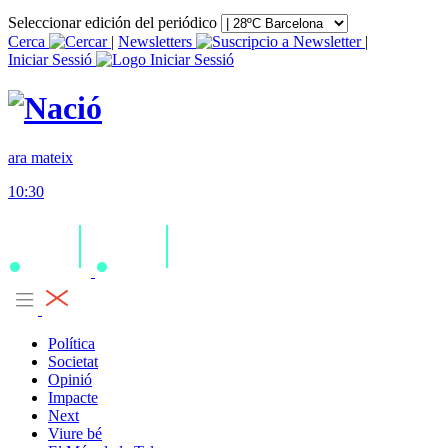
Seleccionar edición del periódico
Cerca
|
Newsletters
|
Iniciar Sessió
ara mateix
10:30
Política
Societat
Opinió
Impacte
Next
Viure bé