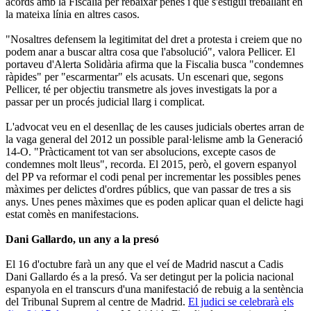
acords amb la Fiscalia per rebaixar penes i que s'estigui treballant en
la mateixa línia en altres casos.
"Nosaltres defensem la legitimitat del dret a protesta i creiem que no
podem anar a buscar altra cosa que l'absolució", valora Pellicer. El
portaveu d'Alerta Solidària afirma que la Fiscalia busca "condemnes
ràpides" per "escarmentar" els acusats. Un escenari que, segons
Pellicer, té per objectiu transmetre als joves investigats la por a
passar per un procés judicial llarg i complicat.
L'advocat veu en el desenllaç de les causes judicials obertes arran de
la vaga general del 2012 un possible paral·lelisme amb la Generació
14-O. "Pràcticament tot van ser absolucions, excepte casos de
condemnes molt lleus", recorda. El 2015, però, el govern espanyol
del PP va reformar el codi penal per incrementar les possibles penes
màximes per delictes d'ordres públics, que van passar de tres a sis
anys. Unes penes màximes que es poden aplicar quan el delicte hagi
estat comès en manifestacions.
Dani Gallardo, un any a la presó
El 16 d'octubre farà un any que el veí de Madrid nascut a Cadis
Dani Gallardo és a la presó. Va ser detingut per la policia nacional
espanyola en el transcurs d'una manifestació de rebuig a la sentència
del Tribunal Suprem al centre de Madrid.
El judici se celebrarà els