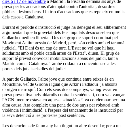
dies 6 i 17 de novembre
a Madrid i la Fiscalia demana sis anys de
presó per les acusacions d'atemptat contra l'autoritat, desordres
públics i lesions lleus. Un trio d'acusacions que es repeteix en molts
dels casos a Catalunya.
Durant el període d'instrucció el jutge ha denegat el seu alliberament
argumentant que la gravetat dels fets imputats desaconsellen que
Gallardo quedi en llibertat. Des del grup de suport coordinat pel
Moviment Antirepressiu de Madrid, però, són crítics amb el tarannà
judicial. "El Dani és un cap de turc. L'Estat no vol que hi hagi
solidaritat amb el poble català arreu de l'Estat", diuen. El grup de
suport té previst convocar mobilitzacions abans del judici, tant a
Madrid com a Catalunya. També cridaran a concentrar-se a les
portes dels jutjats els dies del judici.
A part de Gallardo, l'altre jove que continua entre reixes és en
Mouchine, veí de Girona i igual que Afkir i Fadlaoui -ja absolts-
d'origen marroquí. Com els seus dos companys, va ingressar en
presó preventiva pels aldarulls contra la sentència i, com va avançar
l'ACN, mentre estava en aquesta situació se'l va condemnar per una
altra causa. Ara compleix una pena de dos anys per robatori amb
violència i intimidació, a l'espera del tancament de la instrucció per
la seva detenció a les protestes post sentència.
Les detencions de fa un any han tingut un altre desenllaç per a un