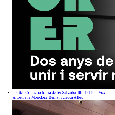
Política
Com s'ho haurà de fer Salvador Illa si el PP i Vox
arriben a la Moncloa?
Bernat Surroca Albet