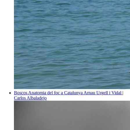
Boscos
Anatomia del foc a Catalunya
Arnau Urgell i Vidal |
Carlos Albaladejo