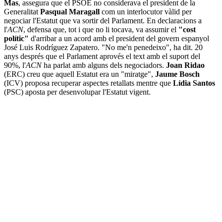
Mas
, assegura que el PSOE no considerava el president de la
Generalitat
Pasqual Maragall
com un interlocutor vàlid per
negociar l'Estatut que va sortir del Parlament. En declaracions a
l'
ACN
, defensa que, tot i que no li tocava, va assumir el
"cost
polític"
d'arribar a un acord amb el president del govern espanyol
José Luis Rodríguez Zapatero. "No me'n penedeixo", ha dit. 20
anys després que el Parlament aprovés el text amb el suport del
90%, l'
ACN
ha parlat amb alguns dels negociadors.
Joan Ridao
(ERC) creu que aquell Estatut era un "miratge",
Jaume Bosch
(ICV) proposa recuperar aspectes retallats mentre que
Lídia Santos
(PSC) aposta per desenvolupar l'Estatut vigent.