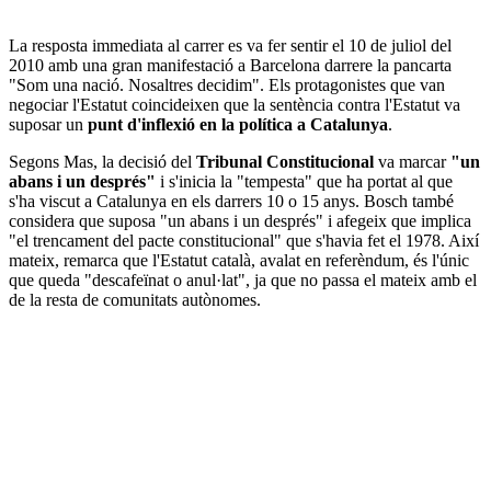
La resposta immediata al carrer es va fer sentir el 10 de juliol del
2010 amb una gran manifestació a Barcelona darrere la pancarta
"Som una nació. Nosaltres decidim". Els protagonistes que van
negociar l'Estatut coincideixen que la sentència contra l'Estatut va
suposar un
punt d'inflexió en la política a Catalunya
.
Segons Mas, la decisió del
Tribunal Constitucional
va marcar
"un
abans i un després"
i s'inicia la "tempesta" que ha portat al que
s'ha viscut a Catalunya en els darrers 10 o 15 anys. Bosch també
considera que suposa "un abans i un després" i afegeix que implica
"el trencament del pacte constitucional" que s'havia fet el 1978. Així
mateix, remarca que l'Estatut català, avalat en referèndum, és l'únic
que queda "descafeïnat o anul·lat", ja que no passa el mateix amb el
de la resta de comunitats autònomes.