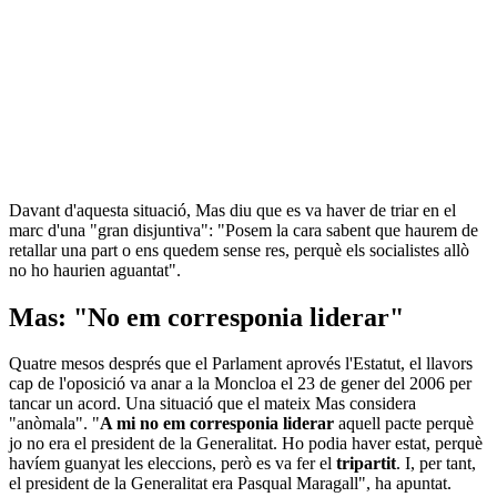
Davant d'aquesta situació, Mas diu que es va haver de triar en el
marc d'una "gran disjuntiva": "Posem la cara sabent que haurem de
retallar una part o ens quedem sense res, perquè els socialistes allò
no ho haurien aguantat".
Mas: "No em corresponia liderar"
Quatre mesos després que el Parlament aprovés l'Estatut, el llavors
cap de l'oposició va anar a la Moncloa el 23 de gener del 2006 per
tancar un acord. Una situació que el mateix Mas considera
"anòmala". "
A mi no em corresponia liderar
aquell pacte perquè
jo no era el president de la Generalitat. Ho podia haver estat, perquè
havíem guanyat les eleccions, però es va fer el
tripartit
. I, per tant,
el president de la Generalitat era Pasqual Maragall", ha apuntat.