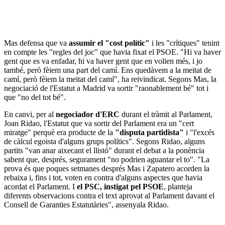
Mas defensa que va
assumir el "cost polític"
i les "crítiques" tenint
en compte les "regles del joc" que havia fixat el PSOE. "Hi va haver
gent que es va enfadar, hi va haver gent que en volien més, i jo
també, però fèiem una part del camí. Ens quedàvem a la meitat de
camí, però fèiem la meitat del camí", ha reivindicat. Segons Mas, la
negociació de l'Estatut a Madrid va sortir "raonablement bé" tot i
que "no del tot bé".
En canvi, per al
negociador d'ERC
durant el tràmit al Parlament,
Joan Ridao, l'Estatut que va sortir del Parlament era un "cert
miratge" perquè era producte de la
"disputa partidista"
i "l'excés
de càlcul egoista d'alguns grups polítics". Segons Ridao, alguns
partits "van anar aixecant el llistó" durant el debat a la ponència
sabent que, després, segurament "no podrien aguantar el to". "La
prova és que poques setmanes després Mas i Zapatero acorden la
rebaixa i, fins i tot, voten en contra d'alguns aspectes que havia
acordat el Parlament. I
el PSC, instigat pel PSOE
, planteja
diferents observacions contra el text aprovat al Parlament davant el
Consell de Garanties Estatutàries", assenyala Ridao.