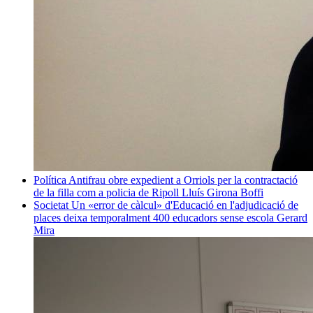
Política
Antifrau obre expedient a Orriols per la contractació
de la filla com a policia de Ripoll
Lluís Girona Boffi
Societat
Un «error de càlcul» d'Educació en l'adjudicació de
places deixa temporalment 400 educadors sense escola
Gerard
Mira