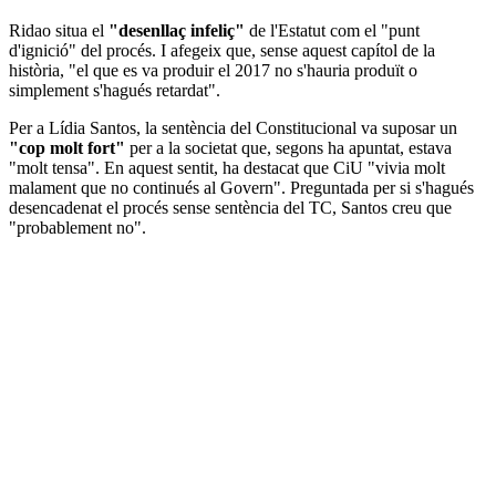
Ridao situa el
"desenllaç infeliç"
de l'Estatut com el "punt
d'ignició" del procés. I afegeix que, sense aquest capítol de la
història, "el que es va produir el 2017 no s'hauria produït o
simplement s'hagués retardat".
Per a Lídia Santos, la sentència del Constitucional va suposar un
"cop molt fort"
per a la societat que, segons ha apuntat, estava
"molt tensa". En aquest sentit, ha destacat que CiU "vivia molt
malament que no continués al Govern". Preguntada per si s'hagués
desencadenat el procés sense sentència del TC, Santos creu que
"probablement no".