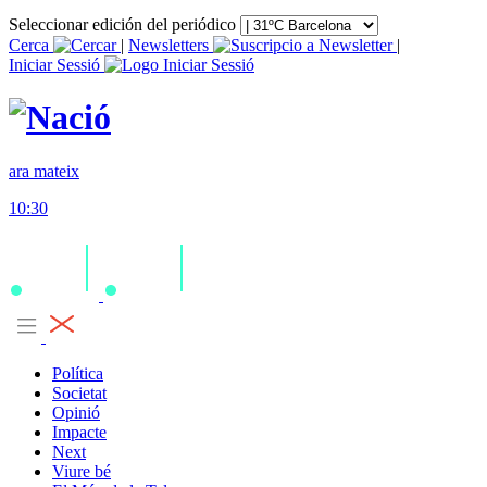
Seleccionar edición del periódico
Cerca
|
Newsletters
|
Iniciar Sessió
ara mateix
10:30
Política
Societat
Opinió
Impacte
Next
Viure bé