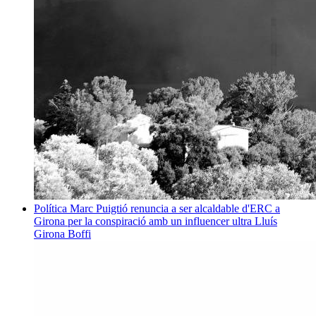
Política
Marc Puigtió renuncia a ser alcaldable d'ERC a
Girona per la conspiració amb un influencer ultra
Lluís
Girona Boffi