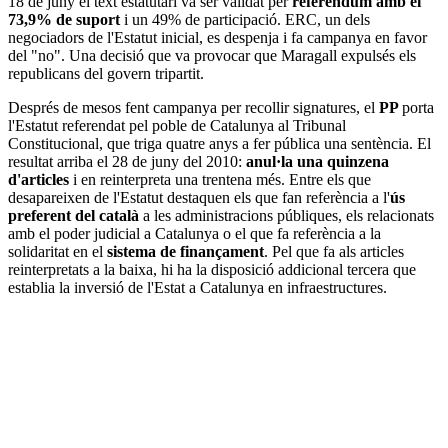
18 de juny el text estatutari va ser validat per
referèndum amb el
73,9% de suport
i un 49% de participació. ERC, un dels
negociadors de l'Estatut inicial, es despenja i fa campanya en favor
del "no". Una decisió que va provocar que Maragall expulsés els
republicans del govern tripartit.
Després de mesos fent campanya per recollir signatures, el
PP
porta
l'Estatut referendat pel poble de Catalunya al Tribunal
Constitucional, que triga quatre anys a fer pública una sentència. El
resultat arriba el 28 de juny del 2010:
anul·la una quinzena
d'articles
i en reinterpreta una trentena més. Entre els que
desapareixen de l'Estatut destaquen els que fan referència a l'
ús
preferent del català
a les administracions públiques, els relacionats
amb el poder judicial a Catalunya o el que fa referència a la
solidaritat en el
sistema de finançament
. Pel que fa als articles
reinterpretats a la baixa, hi ha la disposició addicional tercera que
establia la inversió de l'Estat a Catalunya en infraestructures.