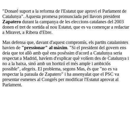
"Donaré suport a la reforma de l'Estatut que aprovi el Parlament de
Catalunya". Aquesta promesa pronunciada pel llavors president
Zapatero
durant la campanya de les eleccions catalanes del 2003
donen el tret de sortida al nou Estatut, que es va començar a redactar
a Miravet, a Ribera d'Ebre.
Mas defensa que, davant d'aquest compromís, els partits catalanistes
havien de
"pressionar" al màxim
. "Si el president del govern ens
deia que tot allò amb què ens poséssim d'acord a Catalunya seria
respectat a Madrid, havíem d'explicar què volíem des de Catalunya i
no a la baixa, sinó amb un horitzó el més ample i ambiciós
possible", afegeix. El problema, segons Mas, és que "no es va
respectar la paraula de Zapatero" i ha assenyalat que el PSC va
presentar esmenes al Congrés per modificar l'Estatut aprovat al
Parlament.