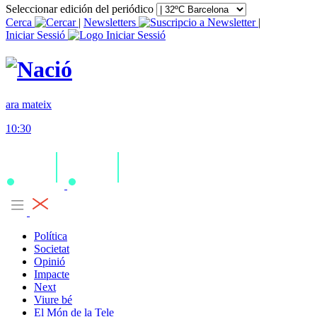
Seleccionar edición del periódico
Cerca
|
Newsletters
|
Iniciar Sessió
ara mateix
10:30
Política
Societat
Opinió
Impacte
Next
Viure bé
El Món de la Tele