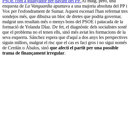
PSOE com a guanyador per davant del PP.
Al maig, però, una
enquesta de
La Vanguardia
apuntava a una majoria absoluta del PP i
Vox per l'esfondrament de Sumar. Aquest escenari l'han refermat tres
sondejos més, que dibuixa un bloc de dretes que podria governar,
malgrat uns resultats més o menys bons del PSOE i patacada de la
formació de Yolanda Díaz. De fet, el diagnòstic dels socialistes sosté
que el problema no el tenen ells, sinó més aviat les formacions de la
seva esquerra. Sánchez espera que d'aquí a dos anys les perspectives
siguin millors, malgrat el risc que el cas es faci gros i no sigui només
de Cerdán o Ábalos, sinó
que afecti el partit per una possible
trama de finançament irregular
.