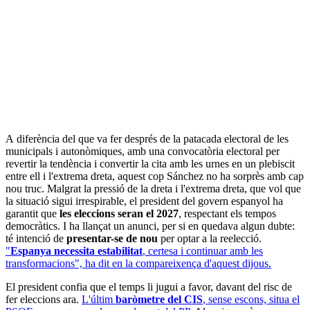
A diferència del que va fer després de la patacada electoral de les
municipals i autonòmiques, amb una convocatòria electoral per
revertir la tendència i convertir la cita amb les urnes en un plebiscit
entre ell i l'extrema dreta, aquest cop Sánchez no ha sorprès amb cap
nou truc. Malgrat la pressió de la dreta i l'extrema dreta, que vol que
la situació sigui irrespirable, el president del govern espanyol ha
garantit que
les eleccions seran el 2027
, respectant els tempos
democràtics. I ha llançat un anunci, per si en quedava algun dubte:
té intenció de
presentar-se de nou
per optar a la reelecció.
"
Espanya necessita estabilitat
, certesa i continuar amb les
transformacions", ha dit en la compareixença d'aquest dijous.
El president confia que el temps li jugui a favor, davant del risc de
fer eleccions ara.
L'últim
baròmetre del CIS
, sense escons, situa el