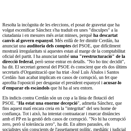
Resolta la incògnita de les eleccions, el posat de gravetat que ha
volgut escenificar Sánchez s'ha traduït en unes "disculpes" a la
ciutadania i en mesures més aviat minses, perquè
ha descartat
canvis al govern espanyol
. Més enllà de fer dimitir Cerdán, ha
anunciat una
auditoria dels comptes
del PSOE, que difícilment
mostrarà irregularitats si aquestes estan al marge de la comptabilitat
oficial del partit. I ha anunciat també
una "reestructuració" de la
direcció federal
, però sense entrar en detalls. "No ho tinc decidit",
ha dit. El secretari general del PSOE és conscient que els dos últims
secretaris d'Organització que ha triat -José Luís Ábalos i Santos
Cerdán- han acabat implicats en casos de corrupció, un fet que
aprofita l'oposició per desgastar el president espanyol i
acusar-lo
d'emparar els escàndols
que hi ha al seu entorn.
Els indicis contra Cerdán són un cop a la línia de flotació del
PSOE. "
Ha estat una enorme decepció
", admetia Sánchez, que
fins aquest matí encara creia en la "integritat" del seu home de
confiança. Tot i això, ha intentat contraatacar i marcar distàncies
amb el PP en la gestió dels casos de corrupció. "No hi ha corrupció
zero, però sí tolerància zero", ha dit. En altres paraules, els
socialistes són conscients de l'assetjament polític, mediàtic i judicial