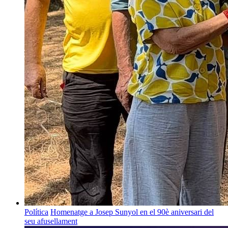
Política
Homenatge a Josep Sunyol en el 90è aniversari del
seu afusellament