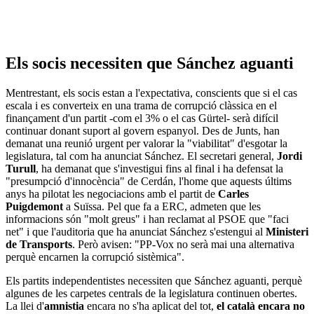
Els socis necessiten que Sánchez aguanti
Mentrestant, els socis estan a l'expectativa, conscients que si el cas
escala i es converteix en una trama de corrupció clàssica en el
finançament d'un partit -com el 3% o el cas Gürtel- serà difícil
continuar donant suport al govern espanyol. Des de Junts, han
demanat una reunió urgent per valorar la "viabilitat" d'esgotar la
legislatura, tal com ha anunciat Sánchez. El secretari general,
Jordi
Turull
, ha demanat que s'investigui fins al final i ha defensat la
"presumpció d'innocència" de Cerdán, l'home que aquests últims
anys ha pilotat les negociacions amb el partit de
Carles
Puigdemont
a Suïssa. Pel que fa a ERC, admeten que les
informacions són "molt greus" i han reclamat al PSOE que "faci
net" i que l'auditoria que ha anunciat Sánchez s'estengui al
Ministeri
de Transports
. Però avisen: "PP-Vox no serà mai una alternativa
perquè encarnen la corrupció sistèmica".
Els partits independentistes necessiten que Sánchez aguanti, perquè
algunes de les carpetes centrals de la legislatura continuen obertes.
La llei d'
amnistia
encara no s'ha aplicat del tot,
el català encara no