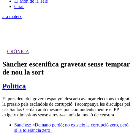
El Món de la Tele
Criar
ara mateix
CRÒNICA
Sánchez escenifica gravetat sense temptar
de nou la sort
Política
El president del govern espanyol descarta avançar eleccions malgrat
la pressió pels escàndols de corrupció, i acompanya les disculpes pel
cas Santos Cerdán amb mesures poc contundents mentre el PP
exigeix dimissions sense atrevir-se amb la moció de censura
Sánchez: «Demano perdó; no existeix la corrupció zero, però
sí la tolerància zero»