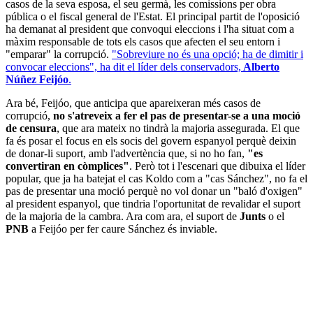
casos de la seva esposa, el seu germà, les comissions per obra
pública o el fiscal general de l'Estat. El principal partit de l'oposició
ha demanat al president que convoqui eleccions i l'ha situat com a
màxim responsable de tots els casos que afecten el seu entorn i
"emparar" la corrupció.
"Sobreviure no és una opció; ha de dimitir i
convocar eleccions", ha dit el líder dels conservadors,
Alberto
Núñez Feijóo
.
Ara bé, Feijóo, que anticipa que apareixeran més casos de
corrupció,
no s'atreveix a fer el pas de presentar-se a una moció
de censura
, que ara mateix no tindrà la majoria assegurada. El que
fa és posar el focus en els socis del govern espanyol perquè deixin
de donar-li suport, amb l'advertència que, si no ho fan,
"es
convertiran en còmplices"
. Però tot i l'escenari que dibuixa el líder
popular, que ja ha batejat el cas Koldo com a "cas Sánchez", no fa el
pas de presentar una moció perquè no vol donar un "baló d'oxigen"
al president espanyol, que tindria l'oportunitat de revalidar el suport
de la majoria de la cambra. Ara com ara, el suport de
Junts
o el
PNB
a Feijóo per fer caure Sánchez és inviable.