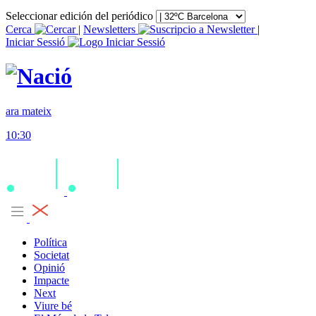
Seleccionar edición del periódico
Cerca
|
Newsletters
|
Iniciar Sessió
ara mateix
10:30
Política
Societat
Opinió
Impacte
Next
Viure bé