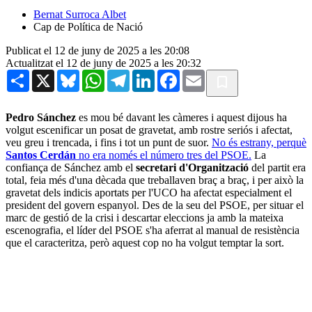
Bernat Surroca Albet
Cap de Política de Nació
Publicat el 12 de juny de 2025 a les 20:08
Actualitzat el 12 de juny de 2025 a les 20:32
Share
X
Bluesky
WhatsApp
Telegram
LinkedIn
Facebook
Email
Pedro Sánchez
es mou bé davant les càmeres i aquest dijous ha
volgut escenificar un posat de gravetat, amb rostre seriós i afectat,
veu greu i trencada, i fins i tot un punt de suor.
No és estrany, perquè
Santos Cerdán
no era només el número tres del PSOE.
La
confiança de Sánchez amb el
secretari d'Organització
del partit era
total, feia més d'una dècada que treballaven braç a braç, i per això la
gravetat dels indicis aportats per l'UCO ha afectat especialment el
president del govern espanyol. Des de la seu del PSOE, per situar el
marc de gestió de la crisi i descartar eleccions ja amb la mateixa
escenografia, el líder del PSOE s'ha aferrat al manual de resistència
que el caracteritza, però aquest cop no ha volgut temptar la sort.