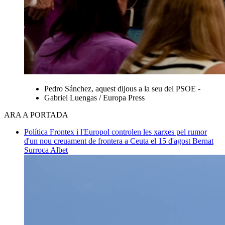
Pedro Sánchez, aquest dijous a la seu del PSOE -
Gabriel Luengas / Europa Press
ARA A PORTADA
Política
Frontex i l'Europol controlen les xarxes pel rumor
d'un nou creuament de frontera a Ceuta el 15 d'agost
Bernat
Surroca Albet