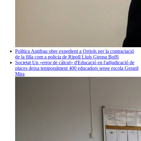
Política
Antifrau obre expedient a Orriols per la contractació
de la filla com a policia de Ripoll
Lluís Girona Boffi
Societat
Un «error de càlcul» d'Educació en l'adjudicació de
places deixa temporalment 400 educadors sense escola
Gerard
Mira