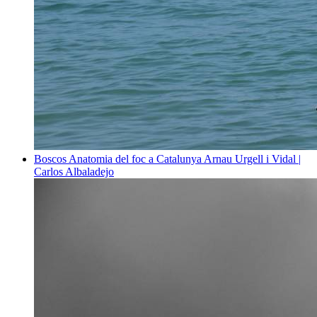
Boscos
Anatomia del foc a Catalunya
Arnau Urgell i Vidal |
Carlos Albaladejo