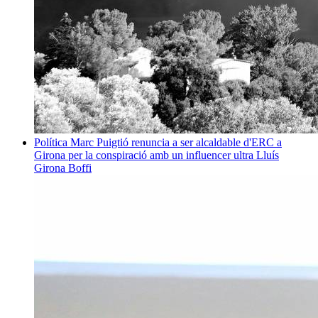
Política
Marc Puigtió renuncia a ser alcaldable d'ERC a
Girona per la conspiració amb un influencer ultra
Lluís
Girona Boffi