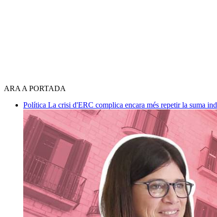
ARA A PORTADA
Política
La crisi d'ERC complica encara més repetir la suma in