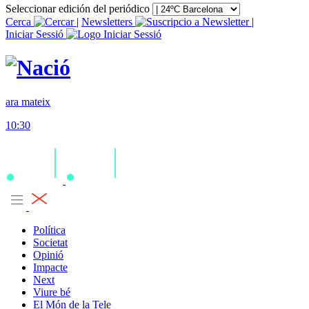
Seleccionar edición del periódico
Cerca
|
Newsletters
|
Iniciar Sessió
ara mateix
10:30
Política
Societat
Opinió
Impacte
Next
Viure bé
El Món de la Tele