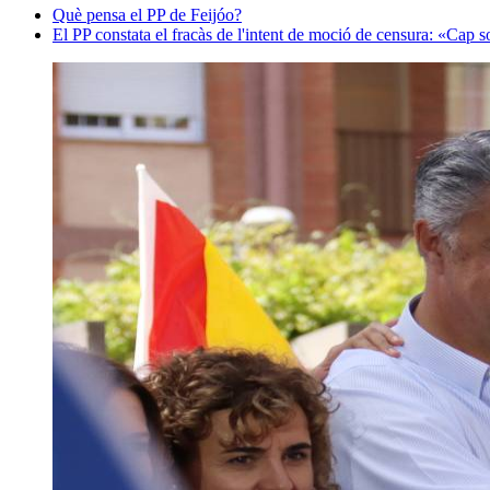
Què pensa el PP de Feijóo?
El PP constata el fracàs de l'intent de moció de censura: «Cap