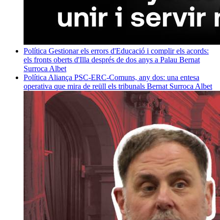
Política
Gestionar els errors d'Educació i complir els acords:
els fronts oberts d'Illa després de dos anys a Palau
Bernat
Surroca Albet
Política
Aliança PSC-ERC-Comuns, any dos: una entesa
operativa que mira de reüll els tribunals
Bernat Surroca Albet