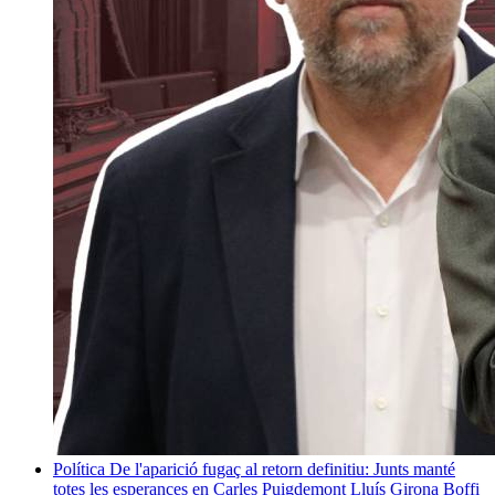
Política
De l'aparició fugaç al retorn definitiu: Junts manté
totes les esperances en Carles Puigdemont
Lluís Girona Boffi