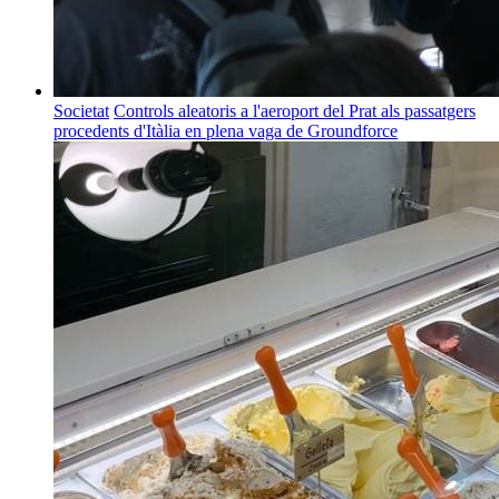
Societat
Controls aleatoris a l'aeroport del Prat als passatgers
procedents d'Itàlia en plena vaga de Groundforce