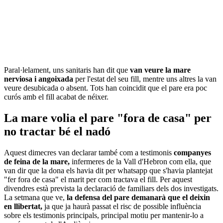
Paral·lelament, uns sanitaris han dit que
van veure la mare
nerviosa i angoixada
per l'estat del seu fill, mentre uns altres la van
veure desubicada o absent. Tots han coincidit que el pare era poc
curós amb el fill acabat de néixer.
La mare volia el pare "fora de casa" per
no tractar bé el nadó
Aquest dimecres van declarar també com a testimonis
companyes
de feina de la mare,
infermeres de la Vall d'Hebron com ella, que
van dir que la dona els havia dit per whatsapp que s'havia plantejat
"fer fora de casa" el marit per com tractava el fill. Per aquest
divendres està prevista la declaració de familiars dels dos investigats.
La setmana que ve,
la defensa del pare demanarà que el deixin
en llibertat,
ja que ja haurà passat el risc de possible influència
sobre els testimonis principals, principal motiu per mantenir-lo a