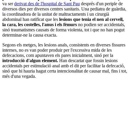
va ser
derivat des de l'hospital de Sant Pau
després d'un periple de
diversos dies per diversos centres sanitaris. Una pediatra de guàrdia,
la coordinadora de la unitat de maltractaments i un cirurgià
abdominal han ratificat que les
lesions que tenia el nen al cervell,
la cara, les costelles, l'anus i els fèmurs
no podien ser accidentals,
sinó traumatismes causats de forma violenta, tot i que no han pogut
determinar-ne la causa exacta.
Segons els metges, les lesions anals, consistents en diverses fissures
internes, no es van poder produir per l'excessiva mida de les
defecacions, com apuntaven els pares inicialment, sinó per la
introducció d'algun element.
Han descartat que fossin lesions
accidentals per estimulació anal amb el dit per facilitar la defecació,
sinó que hi hauria hagut certa intencionalitat de causar mal, fins i tot,
més d'una vegada.