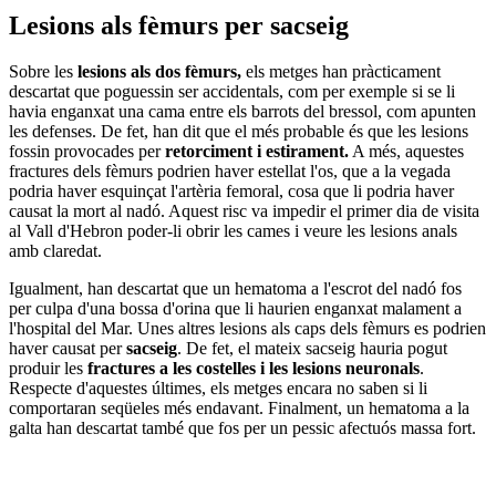
Lesions als fèmurs per sacseig
Sobre les
lesions als dos fèmurs,
els metges han pràcticament
descartat que poguessin ser accidentals, com per exemple si se li
havia enganxat una cama entre els barrots del bressol, com apunten
les defenses. De fet, han dit que el més probable és que les lesions
fossin provocades per
retorciment i estirament.
A més, aquestes
fractures dels fèmurs podrien haver estellat l'os, que a la vegada
podria haver esquinçat l'artèria femoral, cosa que li podria haver
causat la mort al nadó. Aquest risc va impedir el primer dia de visita
al Vall d'Hebron poder-li obrir les cames i veure les lesions anals
amb claredat.
Igualment, han descartat que un hematoma a l'escrot del nadó fos
per culpa d'una bossa d'orina que li haurien enganxat malament a
l'hospital del Mar. Unes altres lesions als caps dels fèmurs es podrien
haver causat per
sacseig
. De fet, el mateix sacseig hauria pogut
produir les
fractures a les costelles i les lesions neuronals
.
Respecte d'aquestes últimes, els metges encara no saben si li
comportaran seqüeles més endavant. Finalment, un hematoma a la
galta han descartat també que fos per un pessic afectuós massa fort.