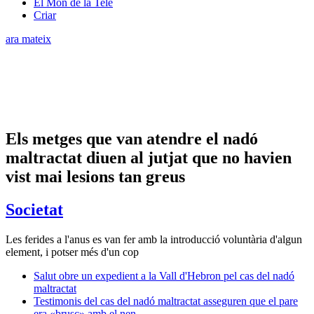
El Món de la Tele
Criar
ara mateix
Els metges que van atendre el nadó
maltractat diuen al jutjat que no havien
vist mai lesions tan greus
Societat
Les ferides a l'anus es van fer amb la introducció voluntària d'algun
element, i potser més d'un cop
Salut obre un expedient a la Vall d'Hebron pel cas del nadó
maltractat
Testimonis del cas del nadó maltractat asseguren que el pare
era «brusc» amb el nen