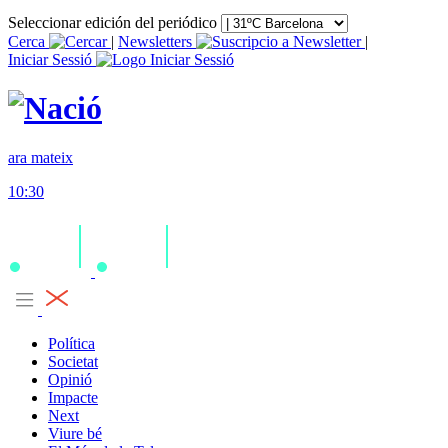
Seleccionar edición del periódico
Cerca
|
Newsletters
|
Iniciar Sessió
ara mateix
10:30
Política
Societat
Opinió
Impacte
Next
Viure bé