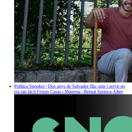
Política
Snooker | Dos anys de Salvador Illa: unir i servir no
era tan fàcil
Ferran Casas i Manresa | Bernat Surroca Albet