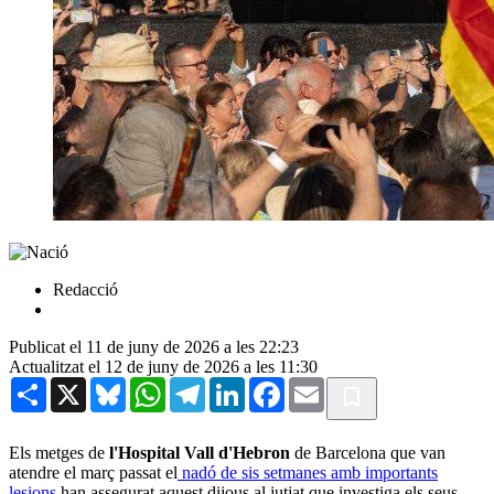
Redacció
Publicat el 11 de juny de 2026 a les 22:23
Actualitzat el 12 de juny de 2026 a les 11:30
Share
X
Bluesky
WhatsApp
Telegram
LinkedIn
Facebook
Email
Els metges de
l'Hospital Vall d'Hebron
de Barcelona que van
atendre el març passat el
nadó de sis setmanes amb importants
lesions
han assegurat aquest dijous al jutjat que investiga els seus