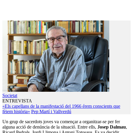
Societat
ENTREVISTA
«Els capellans de la manifestació del 1966 érem conscients que
fèiem història»
Pep Martí i Vallverdú
Un grup de sacerdots joves va començar a organitzar-se per fer
alguna acció de denúncia de la situació. Entre ells,
Josep Dalmau
,
Ricard Pedrals, Jordi Llimona i Antoni Totosaus. Es va decidir