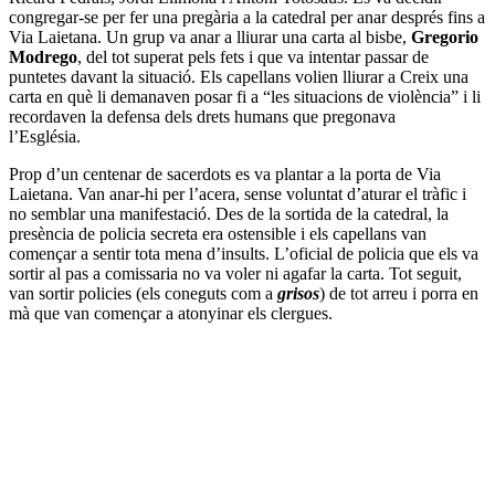
congregar-se per fer una pregària a la catedral per anar després fins a
Via Laietana. Un grup va anar a lliurar una carta al bisbe,
Gregorio
Modrego
, del tot superat pels fets i que va intentar passar de
puntetes davant la situació. Els capellans volien lliurar a Creix una
carta en què li demanaven posar fi a “les situacions de violència” i li
recordaven la defensa dels drets humans que pregonava
l’Església.
Prop d’un centenar de sacerdots es va plantar a la porta de Via
Laietana. Van anar-hi per l’acera, sense voluntat d’aturar el tràfic i
no semblar una manifestació. Des de la sortida de la catedral, la
presència de policia secreta era ostensible i els capellans van
començar a sentir tota mena d’insults. L’oficial de policia que els va
sortir al pas a comissaria no va voler ni agafar la carta. Tot seguit,
van sortir policies (els coneguts com a
grisos
) de tot arreu i porra en
mà que van començar a atonyinar els clergues.