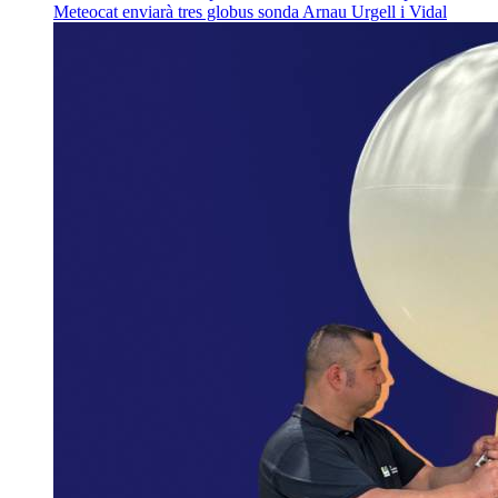
Meteocat enviarà tres globus sonda
Arnau Urgell i Vidal