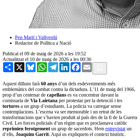
Pep Martí i Vallverdú
Redactor de Política a Nació
Publicat el 09 de maig de 2026 a les 19:52
Actualitzat el 10 de maig de 2026 a les 00:36
Share
X
Bluesky
WhatsApp
Telegram
LinkedIn
Facebook
Email
Aquest dilluns farà
60 anys
d’un dels esdeveniments més
emblemàtics del combat contra la dictadura. L’11 de maig del 1966,
prop d’un centenar de
capellans
es va concentrar davant la
comissaria de
Via Laietana
per protestar per la detenció i les
tortures
a un grup d’estudiants. La policia va carregar sense
contemplacions. L’escena va ser memorable i un retrat de les
transformacions que s’havien produït al país des de la fi de la Guerra
Civil. Les forces policials d’un règim que es proclamava catòlic
reprimien ferotgement
un grup de sacerdots. Hem
entrevistat
un
d’ells,
Joaquim Garrit
. Aquí us expliquem el context històric.