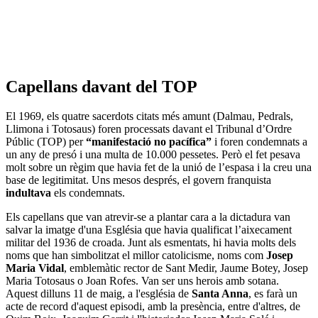
Capellans davant del TOP
El 1969, els quatre sacerdots citats més amunt (Dalmau, Pedrals,
Llimona i Totosaus) foren processats davant el Tribunal d’Ordre
Públic (TOP) per
“manifestació no pacífica”
i foren condemnats a
un any de presó i una multa de 10.000 pessetes. Però el fet pesava
molt sobre un règim que havia fet de la unió de l’espasa i la creu una
base de legitimitat. Uns mesos després, el govern franquista
indultava
els condemnats.
Els capellans que van atrevir-se a plantar cara a la dictadura van
salvar la imatge d'una Església que havia qualificat l’aixecament
militar del 1936 de croada. Junt als esmentats, hi havia molts dels
noms que han simbolitzat el millor catolicisme, noms com
Josep
Maria Vidal
, emblemàtic rector de Sant Medir, Jaume Botey, Josep
Maria Totosaus o Joan Rofes. Van ser uns herois amb sotana.
Aquest dilluns 11 de maig, a l'església de
Santa Anna
, es farà un
acte de record d'aquest episodi, amb la presència, entre d'altres, de