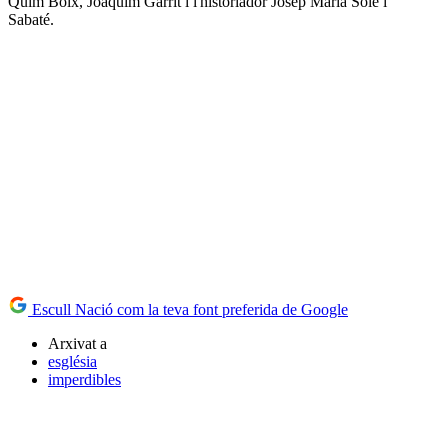
Quim Boix, Joaquim Garrit i l'historiador Josep Maria Solé i
Sabaté.
Escull Nació com la teva font preferida de Google
Arxivat a
església
imperdibles