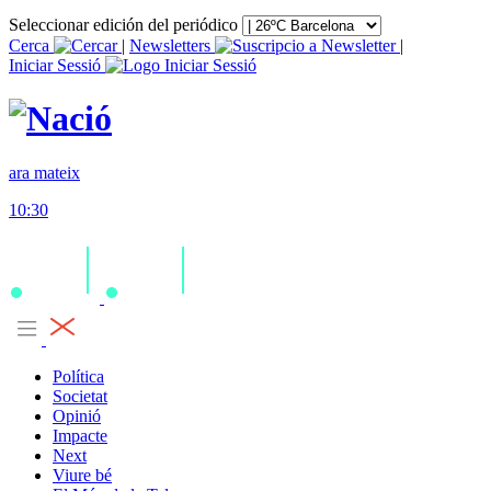
Seleccionar edición del periódico
Cerca
|
Newsletters
|
Iniciar Sessió
ara mateix
10:30
Política
Societat
Opinió
Impacte
Next
Viure bé