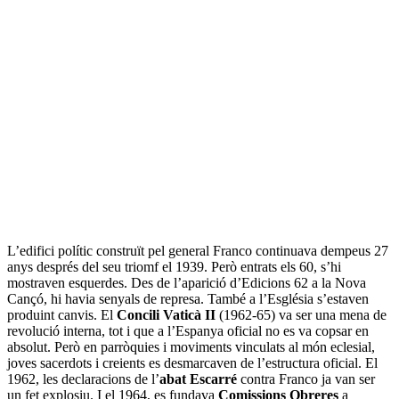
L’edifici polític construït pel general Franco continuava dempeus 27
anys després del seu triomf el 1939. Però entrats els 60, s’hi
mostraven esquerdes. Des de l’aparició d’Edicions 62 a la Nova
Cançó, hi havia senyals de represa. També a l’Església s’estaven
produint canvis. El
Concili Vaticà II
(1962-65) va ser una mena de
revolució interna, tot i que a l’Espanya oficial no es va copsar en
absolut. Però en parròquies i moviments vinculats al món eclesial,
joves sacerdots i creients es desmarcaven de l’estructura oficial. El
1962, les declaracions de l’
abat
Escarré
contra Franco ja van ser
un fet explosiu. I el 1964, es fundava
Comissions Obreres
a