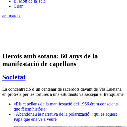
El Món de la Tele
Criar
ara mateix
Herois amb sotana: 60 anys de la
manifestació de capellans
Societat
La concentració d’un centenar de sacerdots davant de Via Laietana
en protesta per les tortures a uns estudiants va sacsejar el franquisme
«Els capellans de la manifestació del 1966 érem conscients
que fèiem història»
«Abandoneu la narrativa de la polarització»: qui és aquest
Papa que ens ve a veure