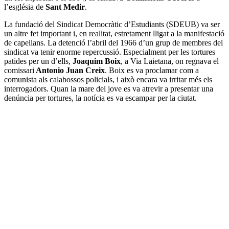
l’església de
Sant Medir
.
La fundació del Sindicat Democràtic d’Estudiants (SDEUB) va ser
un altre fet important i, en realitat, estretament lligat a la manifestació
de capellans. La detenció l’abril del 1966 d’un grup de membres del
sindicat va tenir enorme repercussió. Especialment per les tortures
patides per un d’ells,
Joaquim Boix
, a Via Laietana, on regnava el
comissari
Antonio Juan Creix
. Boix es va proclamar com a
comunista als calabossos policials, i això encara va irritar més els
interrogadors. Quan la mare del jove es va atrevir a presentar una
denúncia per tortures, la notícia es va escampar per la ciutat.