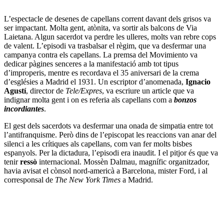
L’espectacle de desenes de capellans corrent davant dels grisos va
ser impactant. Molta gent, atònita, va sortir als balcons de Via
Laietana. Algun sacerdot va perdre les ulleres, molts van rebre cops
de valent. L’episodi va trasbalsar el règim, que va desfermar una
campanya contra els capellans. La premsa del Movimiento va
dedicar pàgines senceres a la manifestació amb tot tipus
d’improperis, mentre es recordava el 35 aniversari de la crema
d’esglésies a Madrid el 1931. Un escriptor d’anomenada,
Ignacio
Agustí
, director de
Tele/Expres
, va escriure un article que va
indignar molta gent i on es referia als capellans com a
bonzos
incordiantes
.
El gest dels sacerdots va desfermar una onada de simpatia entre tot
l’antifranquisme. Però dins de l’episcopat les reaccions van anar del
silenci a les crítiques als capellans, com van fer molts bisbes
espanyols. Per la dictadura, l’episodi era inaudit. I el pitjor és que va
tenir
ressò
internacional. Mossèn Dalmau, magnífic organitzador,
havia avisat el cònsol nord-americà a Barcelona, mister Ford, i al
corresponsal de
The New York Times
a Madrid.