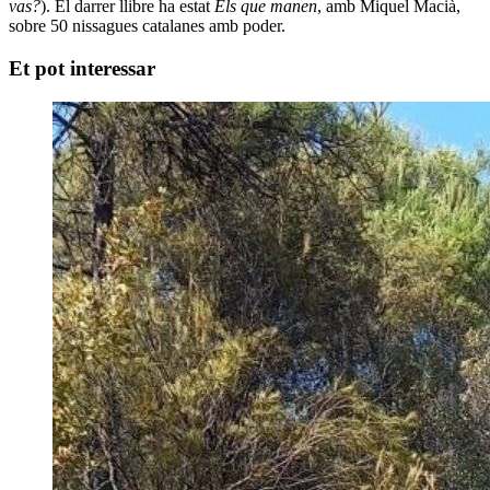
vas?
). El darrer llibre ha estat
Els que manen
, amb Miquel Macià,
sobre 50 nissagues catalanes amb poder.
Et pot interessar