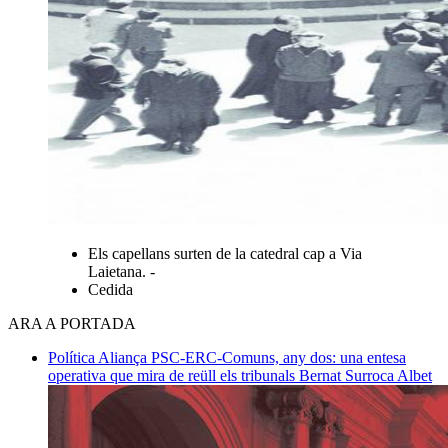
Els capellans surten de la catedral cap a Via
Laietana. -
Cedida
ARA A PORTADA
Política
Aliança PSC-ERC-Comuns, any dos: una entesa
operativa que mira de reüll els tribunals
Bernat Surroca Albet