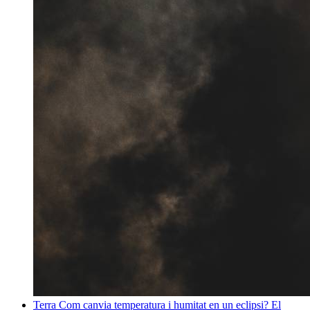
Terra
Com canvia temperatura i humitat en un eclipsi? El