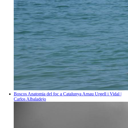
Boscos
Anatomia del foc a Catalunya
Arnau Urgell i Vidal |
Carlos Albaladejo