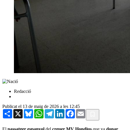
Redacció
Publicat el 13 de maig de 2026 a les 12:45
Share
X
Bluesky
WhatsApp
Telegram
LinkedIn
Facebook
Email
El
passatger
espanyol
del
creuer MV Hondius
que va
donar