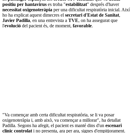
positiu per hantavirus
es troba "
estabilitzat
" després d'haver
necessitat oxigenoteràpia
per una dificultat respiratòria inicial. Així
ho ha explicat aquest dimecres el
secretari d'Estat de Sanitat
,
Javier Padilla
, en una entrevista a
TVE
, on ha assegurat que
l'
evolució
del pacient és, de moment,
favorable
.
"Va començar amb certa dificultat respiratòria, se li va posar
oxigenoteràpia i, amb això, va començar a millorar", ha detallat
Padilla. Segons ha afegit, el pacient es manté dins d'un
escenari
clínic controlat
i no presenta, ara per ara, signes d'empitjorament.