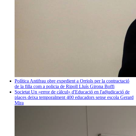
Política
Antifrau obre expedient a Orriols per la contractació
de la filla com a policia de Ripoll
Lluís Girona Boffi
Societat
Un «error de càlcul» d'Educació en l'adjudicació de
places deixa temporalment 400 educadors sense escola
Gerard
Mira