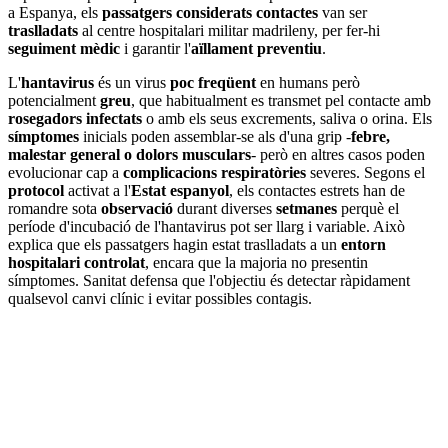
a Espanya, els
passatgers considerats contactes
van ser
traslladats
al centre hospitalari militar madrileny, per fer-hi
seguiment mèdic
i garantir l'
aïllament preventiu
.
L'
hantavirus
és un virus
poc freqüent
en humans però
potencialment
greu
, que habitualment es transmet pel contacte amb
rosegadors infectats
o amb els seus excrements, saliva o orina. Els
símptomes
inicials poden assemblar-se als d'una grip -
febre,
malestar general o dolors musculars
- però en altres casos poden
evolucionar cap a
complicacions respiratòries
severes. Segons el
protocol
activat a l'
Estat espanyol
, els contactes estrets han de
romandre sota
observació
durant diverses
setmanes
perquè el
període d'incubació de l'hantavirus pot ser llarg i variable. Això
explica que els passatgers hagin estat traslladats a un
entorn
hospitalari controlat
, encara que la majoria no presentin
símptomes. Sanitat defensa que l'objectiu és detectar ràpidament
qualsevol canvi clínic i evitar possibles contagis.