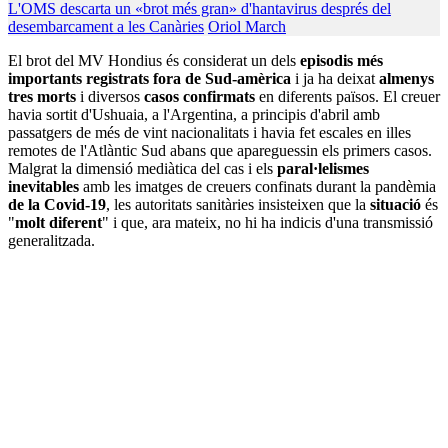
L'OMS descarta un «brot més gran» d'hantavirus després del
desembarcament a les Canàries
Oriol March
El brot del MV Hondius és considerat un dels
episodis més
importants registrats fora de Sud-amèrica
i ja ha deixat
almenys
tres morts
i diversos
casos confirmats
en diferents països. El creuer
havia sortit d'Ushuaia, a l'Argentina, a principis d'abril amb
passatgers de més de vint nacionalitats i havia fet escales en illes
remotes de l'Atlàntic Sud abans que apareguessin els primers casos.
Malgrat la dimensió mediàtica del cas i els
paral·lelismes
inevitables
amb les imatges de creuers confinats durant la pandèmia
de la Covid-19
, les autoritats sanitàries insisteixen que la
situació
és
"
molt diferent
" i que, ara mateix, no hi ha indicis d'una transmissió
generalitzada.