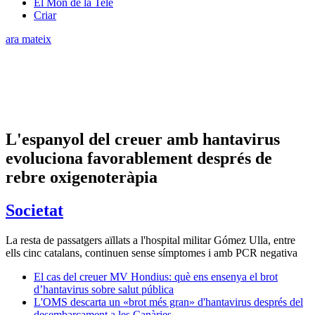
El Món de la Tele
Criar
ara mateix
L'espanyol del creuer amb hantavirus
evoluciona favorablement després de
rebre oxigenoteràpia
Societat
La resta de passatgers aïllats a l'hospital militar Gómez Ulla, entre
ells cinc catalans, continuen sense símptomes i amb PCR negativa
El cas del creuer MV Hondius: què ens ensenya el brot
d’hantavirus sobre salut pública
L'OMS descarta un «brot més gran» d'hantavirus després del
desembarcament a les Canàries