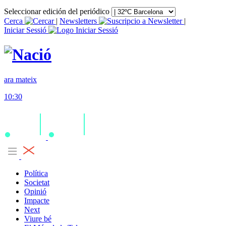
Seleccionar edición del periódico
Cerca
|
Newsletters
|
Iniciar Sessió
ara mateix
10:30
Política
Societat
Opinió
Impacte
Next
Viure bé