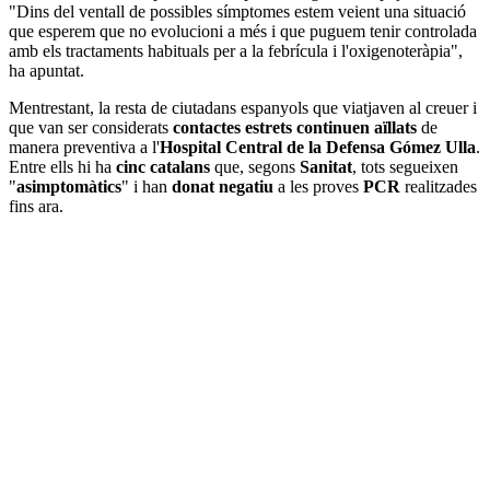
"Dins del ventall de possibles símptomes estem veient una situació
que esperem que no evolucioni a més i que puguem tenir controlada
amb els tractaments habituals per a la febrícula i l'oxigenoteràpia",
ha apuntat.
Mentrestant, la resta de ciutadans espanyols que viatjaven al creuer i
que van ser considerats
contactes estrets continuen aïllats
de
manera preventiva a l'
Hospital Central de la Defensa Gómez Ulla
.
Entre ells hi ha
cinc catalans
que, segons
Sanitat
, tots segueixen
"
asimptomàtics
" i han
donat negatiu
a les proves
PCR
realitzades
fins ara.