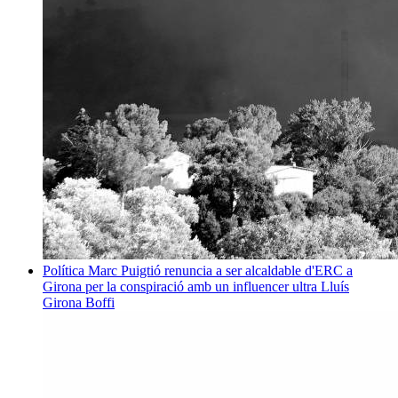
Política
Marc Puigtió renuncia a ser alcaldable d'ERC a
Girona per la conspiració amb un influencer ultra
Lluís
Girona Boffi