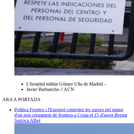
L'hospital militar Gómez Ulla de Madrid -
Javier Barbancho // ACN
ARA A PORTADA
Política
Frontex i l'Europol controlen les xarxes pel rumor
d'un nou creuament de frontera a Ceuta el 15 d'agost
Bernat
Surroca Albet