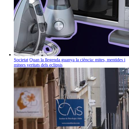
Societat
Quan la llegenda guanya la ciència: mites, mentides i
mitges veritats dels eclipsis