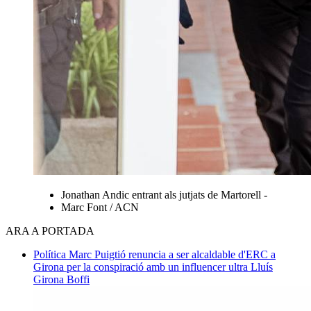
Jonathan Andic entrant als jutjats de Martorell -
Marc Font / ACN
ARA A PORTADA
Política
Marc Puigtió renuncia a ser alcaldable d'ERC a
Girona per la conspiració amb un influencer ultra
Lluís
Girona Boffi