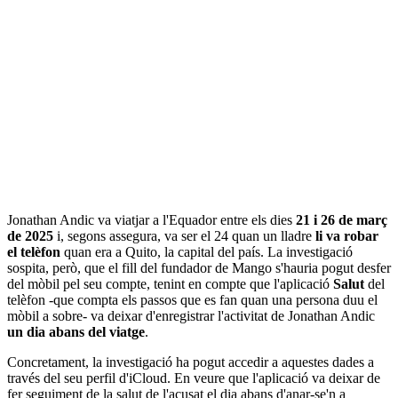
Jonathan Andic va viatjar a l'Equador entre els dies
21 i 26 de març
de 2025
i, segons assegura, va ser el 24 quan un lladre
li va robar
el telèfon
quan era a Quito, la capital del país. La investigació
sospita, però, que el fill del fundador de Mango s'hauria pogut desfer
del mòbil pel seu compte, tenint en compte que l'aplicació
Salut
del
telèfon -que compta els passos que es fan quan una persona duu el
mòbil a sobre- va deixar d'enregistrar l'activitat de Jonathan Andic
un dia abans del viatge
.
Concretament, la investigació ha pogut accedir a aquestes dades a
través del seu perfil d'iCloud. En veure que l'aplicació va deixar de
fer seguiment de la salut de l'acusat el dia abans d'anar-se'n a