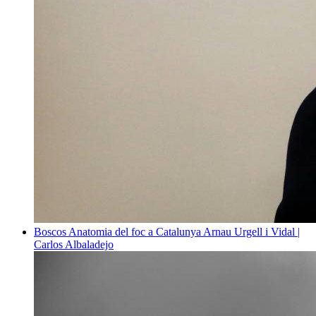
Boscos
Anatomia del foc a Catalunya
Arnau Urgell i Vidal |
Carlos Albaladejo