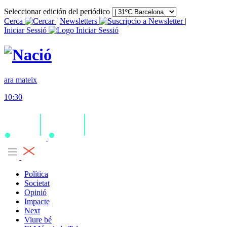
Seleccionar edición del periódico
Cerca
|
Newsletters
|
Iniciar Sessió
ara mateix
10:30
Política
Societat
Opinió
Impacte
Next
Viure bé