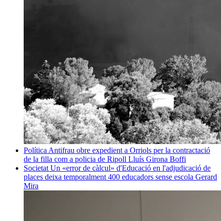
Política
Antifrau obre expedient a Orriols per la contractació
de la filla com a policia de Ripoll
Lluís Girona Boffi
Societat
Un «error de càlcul» d'Educació en l'adjudicació de
places deixa temporalment 400 educadors sense escola
Gerard
Mira