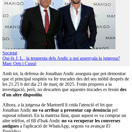
Societat
Qui és J. L., la terapeuta dels Andic a qui assenyala la jutgessa?
Marc Orts i Cussó
Amb tot, la defensa de Jonathan Andic assegura que pot demostrar
que el principal sospitós va fer trucades des del seu mòbil després de
les 21.25 h del dia 23 de març de 2025. Fonts properes a la
investigació, però, no descarten que aquestes trucades es fessin
des
d'un altre dispositiu
.
Alhora, a la jutgessa de Martorell li crida l'atenció el fet que
Jonathan Andic
no va arribar a presentar cap denúncia
pel
suposat robatori. En la mateixa línia, quan aquest es va comprar un
altre telèfon, el fill d'Isak Andic
no va recuperar les converses
antigues
a l'aplicació de WhatsApp, segons va avançar
El
Periódico
.