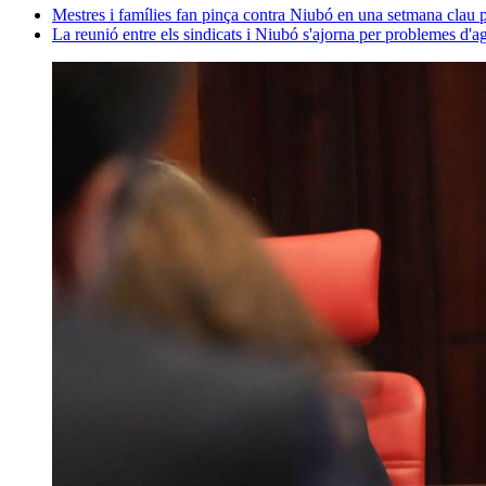
Mestres i famílies fan pinça contra Niubó en una setmana clau p
La reunió entre els sindicats i Niubó s'ajorna per problemes d'