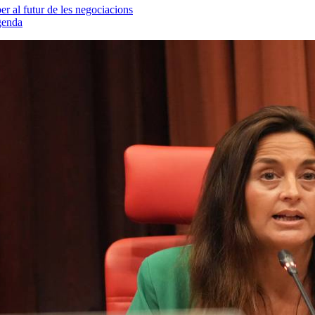
er al futur de les negociacions
agenda