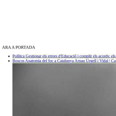
ARA A PORTADA
Política
Gestionar els errors d'Educació i complir els acords: els
Boscos
Anatomia del foc a Catalunya
Arnau Urgell i Vidal | Ca