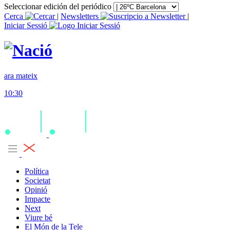
Seleccionar edición del periódico
Cerca
|
Newsletters
|
Iniciar Sessió
ara mateix
10:30
Política
Societat
Opinió
Impacte
Next
Viure bé
El Món de la Tele