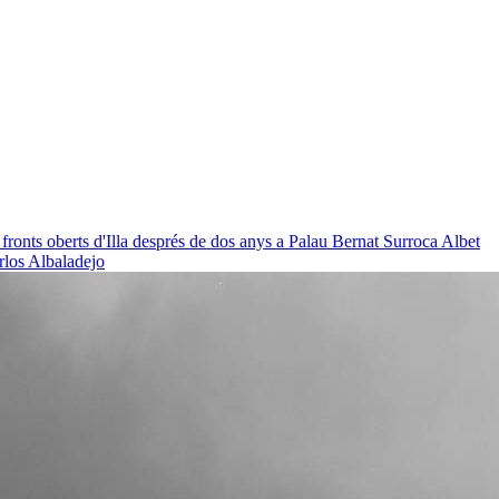
 fronts oberts d'Illa després de dos anys a Palau
Bernat Surroca Albet
rlos Albaladejo