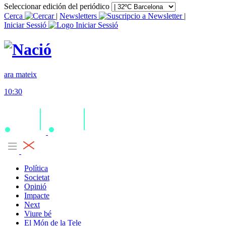
Seleccionar edición del periódico
Cerca
|
Newsletters
|
Iniciar Sessió
ara mateix
10:30
Política
Societat
Opinió
Impacte
Next
Viure bé
El Món de la Tele