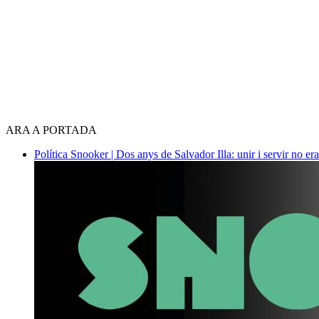
ARA A PORTADA
Política
Snooker | Dos anys de Salvador Illa: unir i servir no era