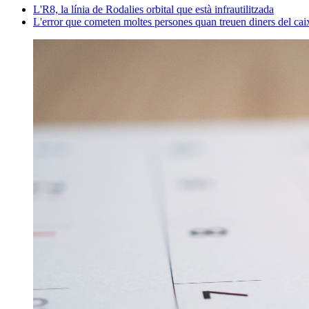
L'R8, la línia de Rodalies orbital que està infrautilitzada
L'error que cometen moltes persones quan treuen diners del caixe