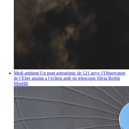
Medi ambient
Un pont astronòmic de 121 anys: l’Observatori
de l’Ebre apunta a l’eclipsi amb sis telescopis
Sílvia Berbís
Morelló