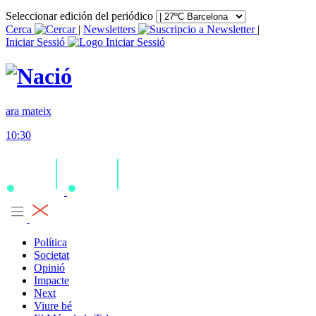
Seleccionar edición del periódico
Cerca
|
Newsletters
|
Iniciar Sessió
ara mateix
10:30
Política
Societat
Opinió
Impacte
Next
Viure bé