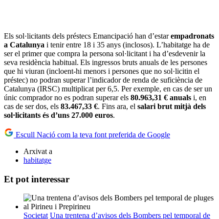
Els sol·licitants dels préstecs Emancipació han d’estar
empadronats
a Catalunya
i tenir entre 18 i 35 anys (inclosos). L’habitatge ha de
ser el primer que compra la persona sol·licitant i ha d’esdevenir la
seva residència habitual. Els ingressos bruts anuals de les persones
que hi viuran (incloent-hi menors i persones que no sol·licitin el
préstec) no podran superar l’indicador de renda de suficiència de
Catalunya (IRSC) multiplicat per 6,5. Per exemple, en cas de ser un
únic comprador no es podran superar els
80.963,31 € anuals
i, en
cas de ser dos, els
83.467,33 €
. Fins ara, el
salari brut mitjà dels
sol·licitants és d’uns 27.000 euros
.
Escull Nació com la teva font preferida de Google
Arxivat a
habitatge
Et pot interessar
Societat
Una trentena d’avisos dels Bombers pel temporal de