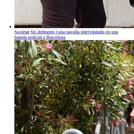
Societat
Sis detinguts i una navalla intervinguda en una
batuda policial a Barcelona