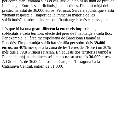
per completar l’entrada si és el cas, així que no hi ha límit de preu de
l’habitatge. Entre les sol·licituds ja concedides, l’import mitjà del
préstec ha estat de 36.000 euros. Per això, Servera apunta que s’està
“donant resposta a l’import de la immensa majoria de les
sol·licituds”, també als indrets on l’habitatge és més car, assegura.
I és que hi ha una
gran diferència entre els imports
mitjans
sol·licitats a cada territori, efecte del preu de l’habitatge a cada lloc.
Per exemple, a l’àrea metropolitana de Barcelona i també al
Penedès, l’import mitjà sol·licitat s’enfila per sobre dels
39.400
euros
, un 40% més que a la zona de les Terres de l’Ebre i un 30%
més que a l’Alt Pirineu i l’Aran. En aquests dos territoris i també a
Ponent la mitjana de diners sol·licitats
no supera els 30.000 euros
.
A Girona, és de 36.064 euros, i al Camp de Tarragona i a la
Catalunya Central, entorn de 31.000.