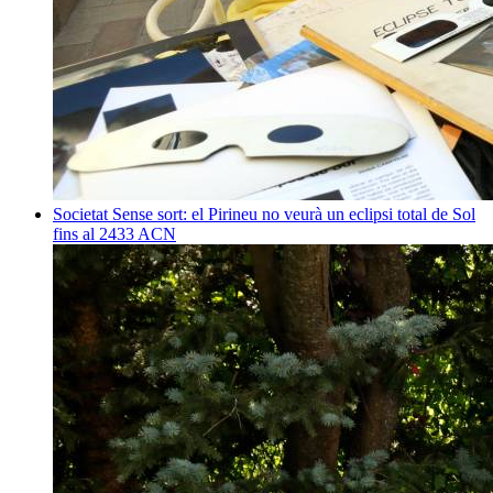
Societat
Sense sort: el Pirineu no veurà un eclipsi total de Sol
fins al 2433
ACN