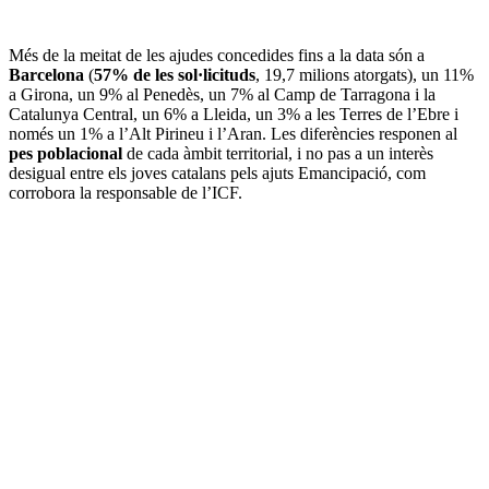
Més de la meitat de les ajudes concedides fins a la data són a
Barcelona
(
57% de les sol·licituds
, 19,7 milions atorgats), un 11%
a Girona, un 9% al Penedès, un 7% al Camp de Tarragona i la
Catalunya Central, un 6% a Lleida, un 3% a les Terres de l’Ebre i
només un 1% a l’Alt Pirineu i l’Aran. Les diferències responen al
pes poblacional
de cada àmbit territorial, i no pas a un interès
desigual entre els joves catalans pels ajuts Emancipació, com
corrobora la responsable de l’ICF.