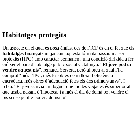
Habitatges protegits
Un aspecte en el qual es posa èmfasi des de l’ICF és en el fet que els
habitatges finançats
mitjançant aquesta fórmula passaran a ser
protegits (HPO) amb caràcter permanent, una condició dirigida a fer
créixer el parc d'habitatge públic social Catalunya.
“El jove podrà
vendre aquest pis”
, remarca Servera, però al preu al qual l’ha
comprat “més l’IPC, més les obres de millora d’eficiència
energètica, més obres d’adequació fetes els dos primers anys”. I
rebla: “El jove canvia un lloguer que moltes vegades és superior al
que acaba pagant d’hipoteca, i a més el dia de demà pot vendre el
pis sense perdre poder adquisitiu”.