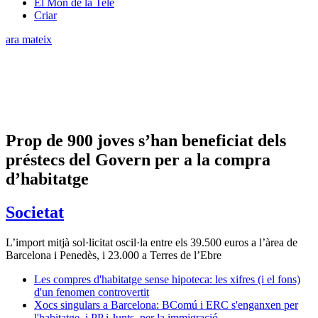
El Món de la Tele
Criar
ara mateix
Prop de 900 joves s’han beneficiat dels
préstecs del Govern per a la compra
d’habitatge
Societat
L’import mitjà sol·licitat oscil·la entre els 39.500 euros a l’àrea de
Barcelona i Penedès, i 23.000 a Terres de l’Ebre
Les compres d'habitatge sense hipoteca: les xifres (i el fons)
d'un fenomen controvertit
Xocs singulars a Barcelona: BComú i ERC s'enganxen per
l'habitatge, i PP i Junts, per la immigració