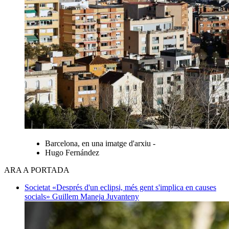
Barcelona, en una imatge d'arxiu -
Hugo Fernández
ARA A PORTADA
Societat
«Després d'un eclipsi, més gent s'implica en causes
socials»
Guillem Maneja Juvanteny