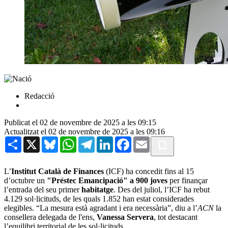
Redacció
Publicat el 02 de novembre de 2025 a les 09:15
Actualitzat el 02 de novembre de 2025 a les 09:16
Share
X
Bluesky
WhatsApp
Telegram
LinkedIn
Facebook
Email
L’
Institut Català de Finances
(ICF) ha concedit fins al 15
d’octubre un
"Préstec Emancipació" a 900 joves
per finançar
l’entrada del seu primer
habitatge
. Des del juliol, l’ICF ha rebut
4.129 sol·licituds, de les quals 1.852 han estat considerades
elegibles. “La mesura està agradant i era necessària”, diu a l’
ACN
la
consellera delegada de l'ens,
Vanessa Servera
, tot destacant
l’equilibri territorial de les sol·licituds.