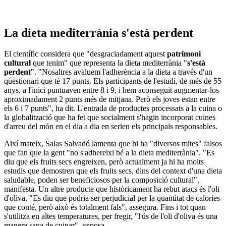
La dieta mediterrània s'està perdent
El científic considera que "desgraciadament aquest
patrimoni
cultural
que tenim" que representa la dieta mediterrània "
s'està
perdent
". "Nosaltres avaluem l'adherència a la dieta a través d'un
qüestionari que té 17 punts. Els participants de l'estudi, de més de 55
anys, a l'inici puntuaven entre 8 i 9, i hem aconseguit augmentar-los
aproximadament 2 punts més de mitjana. Però els joves estan entre
els 6 i 7 punts", ha dit. L'entrada de productes processats a la cuina o
la globalització que ha fet que socialment s'hagin incorporat cuines
d'arreu del món en el dia a dia en serien els principals responsables.
Així mateix, Salas Salvadó lamenta que hi ha "diversos mites" falsos
que fan que la gent "no s'adhereixi bé a la dieta mediterrània". "Es
diu que els fruits secs engreixen, però actualment ja hi ha molts
estudis que demostren que els fruits secs, dins del context d'una dieta
saludable, poden ser beneficiosos per la composició cultural",
manifesta. Un altre producte que històricament ha rebut atacs és l'oli
d'oliva. "Es diu que podria ser perjudicial per la quantitat de calories
que conté, però això és totalment fals", assegura. Fins i tot quan
s'utilitza en altes temperatures, per fregir, "l'ús de l'oli d'oliva és una
manera sana de cuinar", exposa.